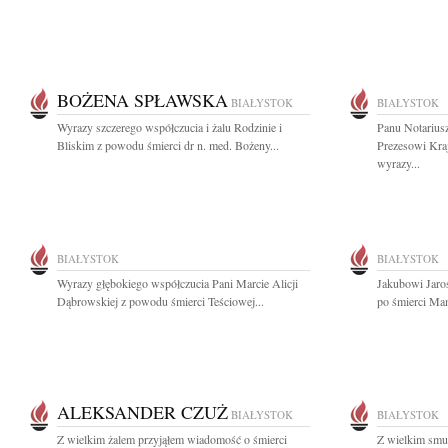
BOŻENA SPŁAWSKA
BIAŁYSTOK
BIAŁYSTOK
Wyrazy szczerego współczucia i żalu Rodzinie i
Panu Notariu
Bliskim z powodu śmierci dr n. med. Bożeny...
Prezesowi Kra
wyrazy...
BIAŁYSTOK
BIAŁYSTOK
Wyrazy głębokiego współczucia Pani Marcie Alicji
Jakubowi Jaro
Dąbrowskiej z powodu śmierci Teściowej...
po śmierci Mam
ALEKSANDER CZUŻ
BIAŁYSTOK
BIAŁYSTOK
Z wielkim żalem przyjąłem wiadomość o śmierci
Z wielkim smu