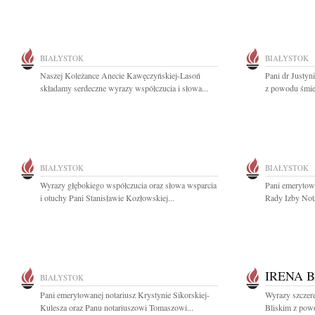
BIAŁYSTOK
BIAŁYSTOK
Naszej Koleżance Anecie Kawęczyńskiej-Lasoń
Pani dr Justyn
składamy serdeczne wyrazy współczucia i słowa...
z powodu śmier
BIAŁYSTOK
BIAŁYSTOK
Wyrazy głębokiego współczucia oraz słowa wsparcia
Pani emerytowa
i otuchy Pani Stanisławie Kozłowskiej...
Rady Izby Nota
IRENA 
BIAŁYSTOK
Pani emerytowanej notariusz Krystynie Sikorskiej-
Wyrazy szczere
Kulesza oraz Panu notariuszowi Tomaszowi...
Bliskim z powo