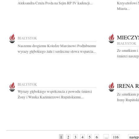
Aleksandra Czuża Posła na Sejm RP IV kadencji...
Krzysztofowi 
Miasta...
MIECZY
BIAŁYSTOK
BIAŁYSTOK
Naszemu drogiemu Koledze Marcinowi Podłubnemu
Ze smutkiem i
wyrazy głębokiego żalu i serdeczne słowa wsparcia...
śmierci naszeg
BIAŁYSTOK
IRENA 
Wyrazy głębokiego współczucia z powodu śmierci
Ze smutkiem p
Żony i Wnuka Kazimierzowi Rupińskiemu...
Ireny Rupiński
1
2
3
4
5
6
...
116
następ