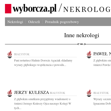
Nekrologi
Odeszli
Poradnik pogrzebowy
Inne nekrologi
PAWEŁ 
BIAŁYSTOK
Pani notariusz Halinie Dorocie Agaciak składamy
Z głębokim sm
wyrazy głębokiego współczucia z powodu...
śmierci Pawła 
JERZY KULESZA
BIAŁYSTOK
BIAŁYSTOK
Z głębokim smutkiem przyjęliśmy wiadomość o
Wyrazy szczere
śmierci Jerzego Kuleszy Ojca naszego Kolegi W
Ignacemu Dobr
tych...