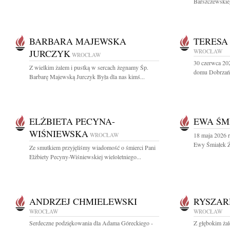
Barszczewskieg
BARBARA MAJEWSKA
TERESA
JURCZYK
WROCŁAW
WROCŁAW
30 czerwca 20
Z wielkim żalem i pustką w sercach żegnamy Śp.
domu Dobrzańs
Barbarę Majewską Jurczyk Była dla nas kimś...
ELŻBIETA PECYNA-
EWA ŚM
WIŚNIEWSKA
WROCŁAW
18 maja 2026 r
Ewy Śmiałek Ży
Ze smutkiem przyjęliśmy wiadomość o śmierci Pani
Elżbiety Pecyny-Wiśniewskiej wieloletniego...
ANDRZEJ CHMIELEWSKI
RYSZAR
WROCŁAW
WROCŁAW
Serdeczne podziękowania dla Adama Góreckiego -
Z głębokim żal