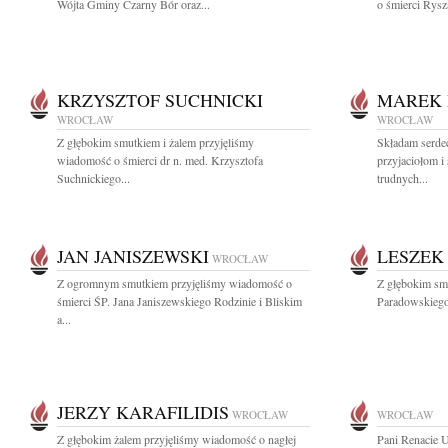
Wójta Gminy Czarny Bór oraz...
o śmierci Rys
KRZYSZTOF SUCHNICKI
MAREK 
WROCŁAW
WROCŁAW
Z głębokim smutkiem i żalem przyjęliśmy
Składam serde
wiadomość o śmierci dr n. med. Krzysztofa
przyjaciołom i
Suchnickiego...
trudnych...
JAN JANISZEWSKI
LESZEK
WROCŁAW
Z ogromnym smutkiem przyjęliśmy wiadomość o
Z głębokim sm
śmierci ŚP. Jana Janiszewskiego Rodzinie i Bliskim
Paradowskiego 
a...
JERZY KARAFILIDIS
WROCŁAW
WROCŁAW
Z głębokim żalem przyjęliśmy wiadomość o nagłej
Pani Renacie 