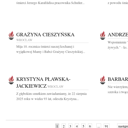
śmierci Jerzego Karafilidisa pracownika Schuller...
z powodu śmier
GRAŻYNA CIESZYŃSKA
ANDRZE
WROCŁAW
Wspomnienie "N
Mija 10. rocznica śmierci naszej kochanej i
żywych." - ks.
wyjątkowej Mamy i Babci Grażyny Cieszyńskiej...
KRYSTYNA PŁAWSKA-
BARBAR
JACKIEWICZ
WROCŁAW
Nie wierzyłem,
szeroka i rwąca
Z głębokim smutkiem zawiadamiamy, że 22 sierpnia
2025 roku w wieku 93 lat, odeszła Krystyna...
1
2
3
4
5
6
...
91
następ