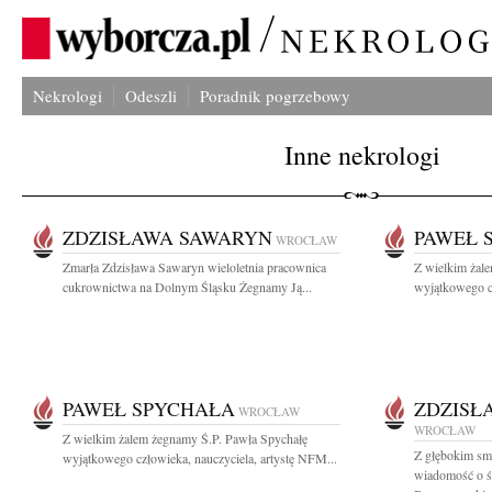
Nekrologi
Odeszli
Poradnik pogrzebowy
Inne nekrologi
ZDZISŁAWA SAWARYN
PAWEŁ 
WROCŁAW
Zmarła Zdzisława Sawaryn wieloletnia pracownica
Z wielkim żal
cukrownictwa na Dolnym Śląsku Żegnamy Ją...
wyjątkowego cz
PAWEŁ SPYCHAŁA
ZDZISŁ
WROCŁAW
WROCŁAW
Z wielkim żalem żegnamy Ś.P. Pawła Spychałę
Z głębokim smu
wyjątkowego człowieka, nauczyciela, artystę NFM...
wiadomość o śm