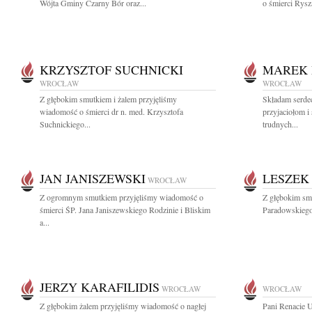
Wójta Gminy Czarny Bór oraz...
o śmierci Rys
KRZYSZTOF SUCHNICKI
MAREK 
WROCŁAW
WROCŁAW
Z głębokim smutkiem i żalem przyjęliśmy
Składam serde
wiadomość o śmierci dr n. med. Krzysztofa
przyjaciołom i
Suchnickiego...
trudnych...
JAN JANISZEWSKI
LESZEK
WROCŁAW
Z ogromnym smutkiem przyjęliśmy wiadomość o
Z głębokim sm
śmierci ŚP. Jana Janiszewskiego Rodzinie i Bliskim
Paradowskiego 
a...
JERZY KARAFILIDIS
WROCŁAW
WROCŁAW
Z głębokim żalem przyjęliśmy wiadomość o nagłej
Pani Renacie 