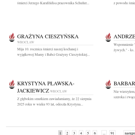
śmierci Jerzego Karafilidisa pracownika Schuller...
z powodu śmier
GRAŻYNA CIESZYŃSKA
ANDRZE
WROCŁAW
Wspomnienie "N
Mija 10. rocznica śmierci naszej kochanej i
żywych." - ks.
wyjątkowej Mamy i Babci Grażyny Cieszyńskiej...
KRYSTYNA PŁAWSKA-
BARBAR
JACKIEWICZ
WROCŁAW
Nie wierzyłem,
szeroka i rwąca
Z głębokim smutkiem zawiadamiamy, że 22 sierpnia
2025 roku w wieku 93 lat, odeszła Krystyna...
1
2
3
4
5
6
...
91
następ