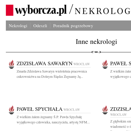
Nekrologi
Odeszli
Poradnik pogrzebowy
Inne nekrologi
ZDZISŁAWA SAWARYN
PAWEŁ 
WROCŁAW
Zmarła Zdzisława Sawaryn wieloletnia pracownica
Z wielkim żal
cukrownictwa na Dolnym Śląsku Żegnamy Ją...
wyjątkowego cz
PAWEŁ SPYCHAŁA
ZDZISŁ
WROCŁAW
WROCŁAW
Z wielkim żalem żegnamy Ś.P. Pawła Spychałę
Z głębokim smu
wyjątkowego człowieka, nauczyciela, artystę NFM...
wiadomość o śm