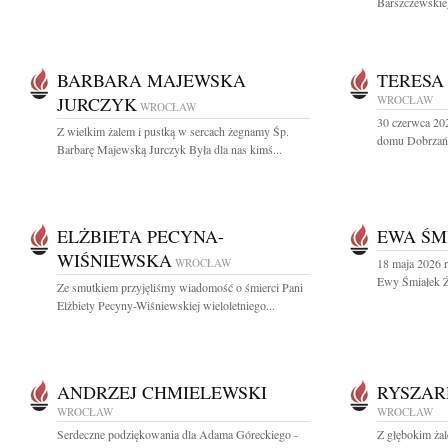
Barszczewskieg
BARBARA MAJEWSKA
TERESA
JURCZYK
WROCŁAW
WROCŁAW
30 czerwca 20
Z wielkim żalem i pustką w sercach żegnamy Śp.
domu Dobrzańs
Barbarę Majewską Jurczyk Była dla nas kimś...
ELŻBIETA PECYNA-
EWA ŚM
WIŚNIEWSKA
WROCŁAW
18 maja 2026 r
Ewy Śmiałek Ży
Ze smutkiem przyjęliśmy wiadomość o śmierci Pani
Elżbiety Pecyny-Wiśniewskiej wieloletniego...
ANDRZEJ CHMIELEWSKI
RYSZAR
WROCŁAW
WROCŁAW
Serdeczne podziękowania dla Adama Góreckiego -
Z głębokim żal