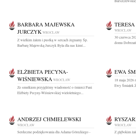
Barszczewskieg
BARBARA MAJEWSKA
TERESA
JURCZYK
WROCŁAW
WROCŁAW
30 czerwca 20
Z wielkim żalem i pustką w sercach żegnamy Śp.
domu Dobrzańs
Barbarę Majewską Jurczyk Była dla nas kimś...
ELŻBIETA PECYNA-
EWA ŚM
WIŚNIEWSKA
WROCŁAW
18 maja 2026 r
Ewy Śmiałek Ży
Ze smutkiem przyjęliśmy wiadomość o śmierci Pani
Elżbiety Pecyny-Wiśniewskiej wieloletniego...
ANDRZEJ CHMIELEWSKI
RYSZAR
WROCŁAW
WROCŁAW
Serdeczne podziękowania dla Adama Góreckiego -
Z głębokim żal