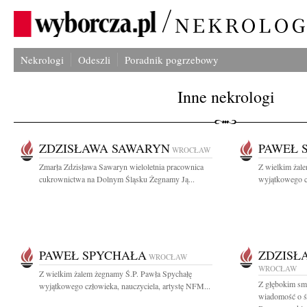
Nekrologi
Odeszli
Poradnik pogrzebowy
Inne nekrologi
ZDZISŁAWA SAWARYN
PAWEŁ 
WROCŁAW
Zmarła Zdzisława Sawaryn wieloletnia pracownica
Z wielkim żal
cukrownictwa na Dolnym Śląsku Żegnamy Ją...
wyjątkowego cz
PAWEŁ SPYCHAŁA
ZDZISŁ
WROCŁAW
WROCŁAW
Z wielkim żalem żegnamy Ś.P. Pawła Spychałę
Z głębokim smu
wyjątkowego człowieka, nauczyciela, artystę NFM...
wiadomość o śm