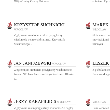
Wójta Gminy Czarny Bór oraz...
o śmierci Rys
KRZYSZTOF SUCHNICKI
MAREK 
WROCŁAW
WROCŁAW
Z głębokim smutkiem i żalem przyjęliśmy
Składam serde
wiadomość o śmierci dr n. med. Krzysztofa
przyjaciołom i
Suchnickiego...
trudnych...
JAN JANISZEWSKI
LESZEK
WROCŁAW
Z ogromnym smutkiem przyjęliśmy wiadomość o
Z głębokim sm
śmierci ŚP. Jana Janiszewskiego Rodzinie i Bliskim
Paradowskiego 
a...
JERZY KARAFILIDIS
WROCŁAW
WROCŁAW
Z głębokim żalem przyjęliśmy wiadomość o nagłej
Pani Renacie 