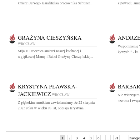
śmierci Jerzego Karafilidisa pracownika Schuller...
z powodu śmier
GRAŻYNA CIESZYŃSKA
ANDRZE
WROCŁAW
Wspomnienie "N
Mija 10. rocznica śmierci naszej kochanej i
żywych." - ks.
wyjątkowej Mamy i Babci Grażyny Cieszyńskiej...
KRYSTYNA PŁAWSKA-
BARBAR
JACKIEWICZ
WROCŁAW
Nie wierzyłem,
szeroka i rwąca
Z głębokim smutkiem zawiadamiamy, że 22 sierpnia
2025 roku w wieku 93 lat, odeszła Krystyna...
1
2
3
4
5
6
...
91
następ