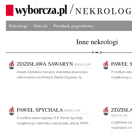
Nekrologi
Odeszli
Poradnik pogrzebowy
Inne nekrologi
ZDZISŁAWA SAWARYN
PAWEŁ 
WROCŁAW
Zmarła Zdzisława Sawaryn wieloletnia pracownica
Z wielkim żal
cukrownictwa na Dolnym Śląsku Żegnamy Ją...
wyjątkowego cz
PAWEŁ SPYCHAŁA
ZDZISŁ
WROCŁAW
WROCŁAW
Z wielkim żalem żegnamy Ś.P. Pawła Spychałę
Z głębokim smu
wyjątkowego człowieka, nauczyciela, artystę NFM...
wiadomość o śm