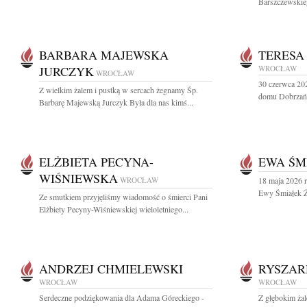
Barszczewskieg
BARBARA MAJEWSKA
TERESA
JURCZYK
WROCŁAW
WROCŁAW
30 czerwca 20
Z wielkim żalem i pustką w sercach żegnamy Śp.
domu Dobrzańs
Barbarę Majewską Jurczyk Była dla nas kimś...
ELŻBIETA PECYNA-
EWA ŚM
WIŚNIEWSKA
WROCŁAW
18 maja 2026 r
Ewy Śmiałek Ży
Ze smutkiem przyjęliśmy wiadomość o śmierci Pani
Elżbiety Pecyny-Wiśniewskiej wieloletniego...
ANDRZEJ CHMIELEWSKI
RYSZAR
WROCŁAW
WROCŁAW
Serdeczne podziękowania dla Adama Góreckiego -
Z głębokim żal