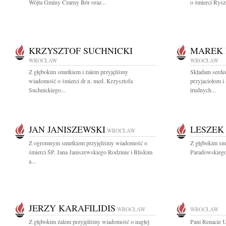
Wójta Gminy Czarny Bór oraz...
o śmierci Rys
KRZYSZTOF SUCHNICKI
MAREK 
WROCŁAW
WROCŁAW
Z głębokim smutkiem i żalem przyjęliśmy
Składam serde
wiadomość o śmierci dr n. med. Krzysztofa
przyjaciołom i
Suchnickiego...
trudnych...
JAN JANISZEWSKI
LESZEK
WROCŁAW
Z ogromnym smutkiem przyjęliśmy wiadomość o
Z głębokim sm
śmierci ŚP. Jana Janiszewskiego Rodzinie i Bliskim
Paradowskiego 
a...
JERZY KARAFILIDIS
WROCŁAW
WROCŁAW
Z głębokim żalem przyjęliśmy wiadomość o nagłej
Pani Renacie 