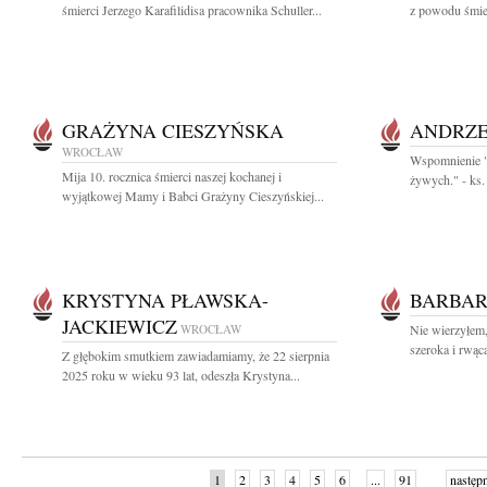
śmierci Jerzego Karafilidisa pracownika Schuller...
z powodu śmier
GRAŻYNA CIESZYŃSKA
ANDRZE
WROCŁAW
Wspomnienie "N
Mija 10. rocznica śmierci naszej kochanej i
żywych." - ks.
wyjątkowej Mamy i Babci Grażyny Cieszyńskiej...
KRYSTYNA PŁAWSKA-
BARBAR
JACKIEWICZ
WROCŁAW
Nie wierzyłem,
szeroka i rwąca
Z głębokim smutkiem zawiadamiamy, że 22 sierpnia
2025 roku w wieku 93 lat, odeszła Krystyna...
1
2
3
4
5
6
...
91
następ