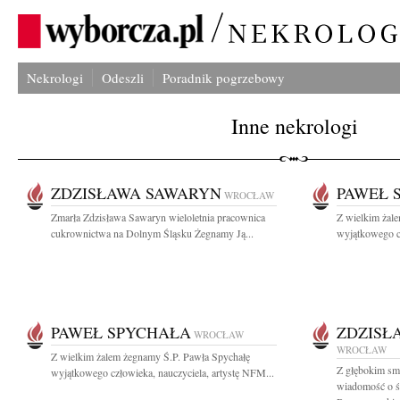
Nekrologi
Odeszli
Poradnik pogrzebowy
Inne nekrologi
ZDZISŁAWA SAWARYN
PAWEŁ 
WROCŁAW
Zmarła Zdzisława Sawaryn wieloletnia pracownica
Z wielkim żal
cukrownictwa na Dolnym Śląsku Żegnamy Ją...
wyjątkowego cz
PAWEŁ SPYCHAŁA
ZDZISŁ
WROCŁAW
WROCŁAW
Z wielkim żalem żegnamy Ś.P. Pawła Spychałę
Z głębokim smu
wyjątkowego człowieka, nauczyciela, artystę NFM...
wiadomość o śm