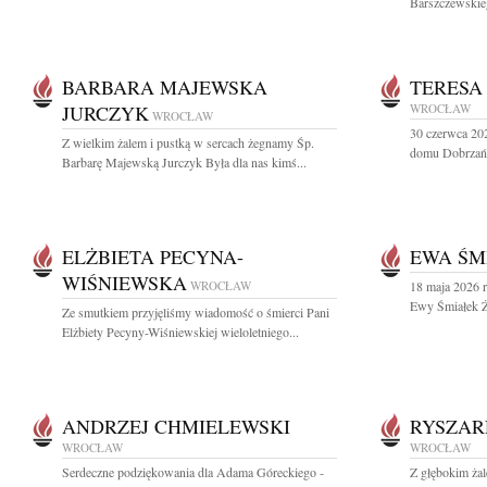
Barszczewskieg
BARBARA MAJEWSKA
TERESA
JURCZYK
WROCŁAW
WROCŁAW
30 czerwca 20
Z wielkim żalem i pustką w sercach żegnamy Śp.
domu Dobrzańs
Barbarę Majewską Jurczyk Była dla nas kimś...
ELŻBIETA PECYNA-
EWA ŚM
WIŚNIEWSKA
WROCŁAW
18 maja 2026 r
Ewy Śmiałek Ży
Ze smutkiem przyjęliśmy wiadomość o śmierci Pani
Elżbiety Pecyny-Wiśniewskiej wieloletniego...
ANDRZEJ CHMIELEWSKI
RYSZAR
WROCŁAW
WROCŁAW
Serdeczne podziękowania dla Adama Góreckiego -
Z głębokim żal