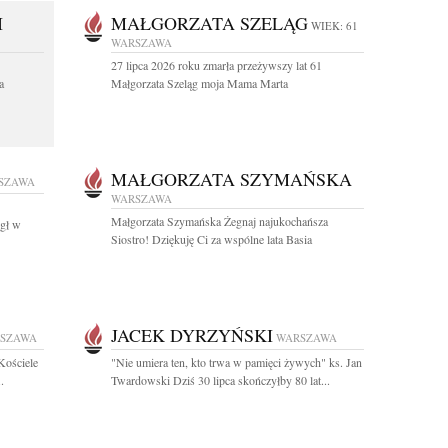
I
MAŁGORZATA SZELĄG
WIEK: 61
WARSZAWA
27 lipca 2026 roku zmarła przeżywszy lat 61
a
Małgorzata Szeląg moja Mama Marta
MAŁGORZATA SZYMAŃSKA
SZAWA
WARSZAWA
Małgorzata Szymańska Żegnaj najukochańsza
egł w
Siostro! Dziękuję Ci za wspólne lata Basia
JACEK DYRZYŃSKI
SZAWA
WARSZAWA
Kościele
"Nie umiera ten, kto trwa w pamięci żywych" ks. Jan
.
Twardowski Dziś 30 lipca skończyłby 80 lat...