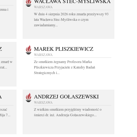
WACŁAWA STEC-MYŚLIWSKA
WARSZAWA
enna i
W dniu 4 sierpnia 2026 roku zmarła przeżywszy 93
lata Wacława Stec-Myśliwska o czym
zawiadamiamy...
Z
MAREK PLISZKIEWICZ
WARSZAWA
t zmarł w
Ze smutkiem żegnamy Profesora Marka
at...
Pliszkiewicza Przyjaciele z Katedry Badań
Strategicznych i...
A
ANDRZEJ GOŁASZEWSKI
WARSZAWA
eszać
Z wielkim smutkiem przyjęliśmy wiadomość o
ija 7...
śmierci dr. inż. Andrzeja Gołaszewskiego...