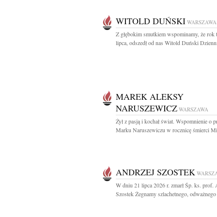
WITOLD DUŃSKI
WARSZAWA
Z głębokim smutkiem wspominamy, że rok 
lipca, odszedł od nas Witold Duński Dzienni
MAREK ALEKSY
NARUSZEWICZ
WARSZAWA
Żył z pasją i kochał świat. Wspomnienie o p
Marku Naruszewiczu w rocznicę śmierci Mij
ANDRZEJ SZOSTEK
WARSZ
W dniu 21 lipca 2026 r. zmarł Śp. ks. prof.
Szostek Żegnamy szlachetnego, odważnego i