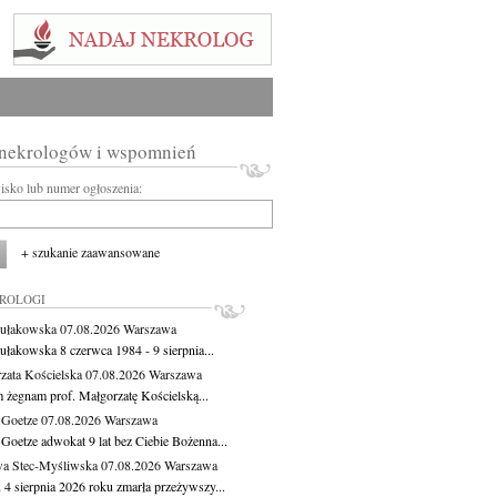
 nekrologów i wspomnień
wisko lub numer ogłoszenia:
+ szukanie zaawansowane
KROLOGI
ułakowska
07.08.2026
Warszawa
ułakowska 8 czerwca 1984 - 9 sierpnia...
zata Kościelska
07.08.2026
Warszawa
m żegnam prof. Małgorzatę Kościelską...
 Goetze
07.08.2026
Warszawa
 Goetze adwokat 9 lat bez Ciebie Bożenna...
a Stec-Myśliwska
07.08.2026
Warszawa
 4 sierpnia 2026 roku zmarła przeżywszy...