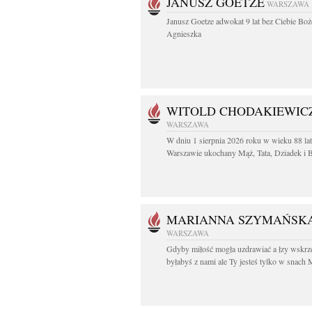
JANUSZ GOETZE
WARSZAWA
Janusz Goetze adwokat 9 lat bez Ciebie Boż
Agnieszka
WITOLD CHODAKIEWIC
WARSZAWA
W dniu 1 sierpnia 2026 roku w wieku 88 la
Warszawie ukochany Mąż, Tata, Dziadek i Br
MARIANNA SZYMAŃSK
WARSZAWA
Gdyby miłość mogła uzdrawiać a łzy wskrz
byłabyś z nami ale Ty jesteś tylko w snach M