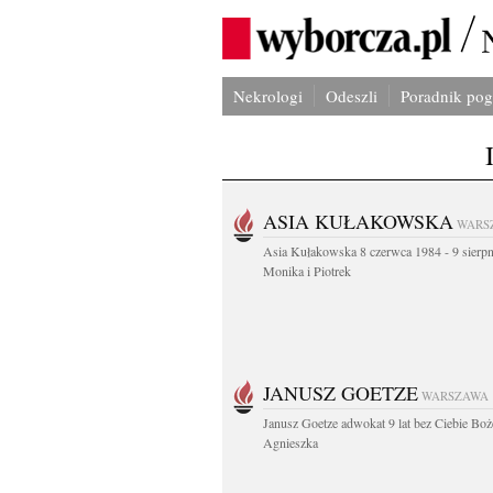
Nekrologi
Odeszli
Poradnik po
ASIA KUŁAKOWSKA
WARS
Asia Kułakowska 8 czerwca 1984 - 9 sierp
Monika i Piotrek
JANUSZ GOETZE
WARSZAWA
Janusz Goetze adwokat 9 lat bez Ciebie Boż
Agnieszka