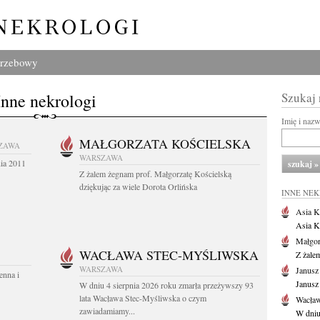
grzebowy
Inne nekrologi
Szukaj
Imię i naz
MAŁGORZATA KOŚCIELSKA
ZAWA
WARSZAWA
nia 2011
Z żalem żegnam prof. Małgorzatę Kościelską
dziękując za wiele Dorota Orlińska
INNE NE
Asia K
Asia K
Małgor
WACŁAWA STEC-MYŚLIWSKA
Z żale
WARSZAWA
Janusz
enna i
Janusz
W dniu 4 sierpnia 2026 roku zmarła przeżywszy 93
lata Wacława Stec-Myśliwska o czym
Wacław
zawiadamiamy...
W dniu