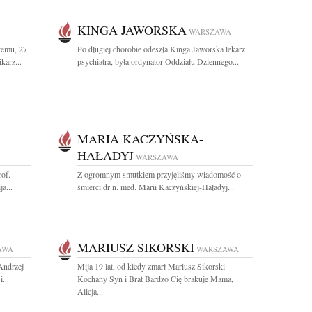
KINGA JAWORSKA
WARSZAWA
temu, 27
Po długiej chorobie odeszła Kinga Jaworska lekarz
karz...
psychiatra, była ordynator Oddziału Dziennego...
MARIA KACZYŃSKA-
HAŁADYJ
WARSZAWA
rof.
Z ogromnym smutkiem przyjęliśmy wiadomość o
a...
śmierci dr n. med. Marii Kaczyńskiej-Haładyj...
MARIUSZ SIKORSKI
AWA
WARSZAWA
 Andrzej
Mija 19 lat, od kiedy zmarł Mariusz Sikorski
...
Kochany Syn i Brat Bardzo Cię brakuje Mama,
Alicja...