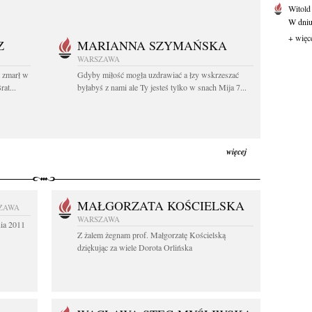
Witold
W dniu 
+ więc
Z
MARIANNA SZYMAŃSKA
WARSZAWA
t zmarł w
Gdyby miłość mogła uzdrawiać a łzy wskrzeszać
at...
byłabyś z nami ale Ty jesteś tylko w snach Mija 7...
więcej
MAŁGORZATA KOŚCIELSKA
ZAWA
WARSZAWA
nia 2011
Z żalem żegnam prof. Małgorzatę Kościelską
dziękując za wiele Dorota Orlińska