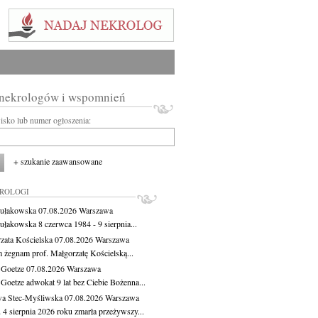
 nekrologów i wspomnień
wisko lub numer ogłoszenia:
+ szukanie zaawansowane
KROLOGI
ułakowska
07.08.2026
Warszawa
ułakowska 8 czerwca 1984 - 9 sierpnia...
zata Kościelska
07.08.2026
Warszawa
m żegnam prof. Małgorzatę Kościelską...
 Goetze
07.08.2026
Warszawa
 Goetze adwokat 9 lat bez Ciebie Bożenna...
a Stec-Myśliwska
07.08.2026
Warszawa
 4 sierpnia 2026 roku zmarła przeżywszy...