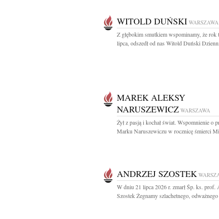
WITOLD DUŃSKI
WARSZAWA
Z głębokim smutkiem wspominamy, że rok 
lipca, odszedł od nas Witold Duński Dzienni
MAREK ALEKSY
NARUSZEWICZ
WARSZAWA
Żył z pasją i kochał świat. Wspomnienie o p
Marku Naruszewiczu w rocznicę śmierci Mij
ANDRZEJ SZOSTEK
WARSZ
W dniu 21 lipca 2026 r. zmarł Śp. ks. prof.
Szostek Żegnamy szlachetnego, odważnego i