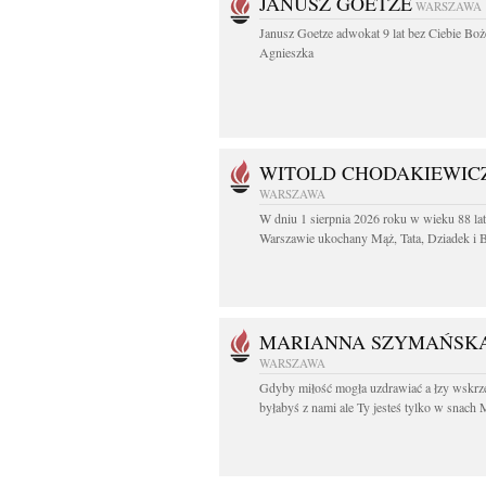
JANUSZ GOETZE
WARSZAWA
Janusz Goetze adwokat 9 lat bez Ciebie Boż
Agnieszka
WITOLD CHODAKIEWIC
WARSZAWA
W dniu 1 sierpnia 2026 roku w wieku 88 la
Warszawie ukochany Mąż, Tata, Dziadek i Br
MARIANNA SZYMAŃSK
WARSZAWA
Gdyby miłość mogła uzdrawiać a łzy wskrz
byłabyś z nami ale Ty jesteś tylko w snach M