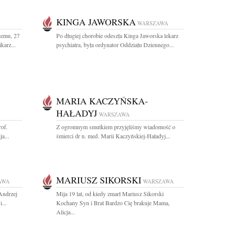
KINGA JAWORSKA
WARSZAWA
temu, 27
Po długiej chorobie odeszła Kinga Jaworska lekarz
karz...
psychiatra, była ordynator Oddziału Dziennego...
MARIA KACZYŃSKA-
HAŁADYJ
WARSZAWA
rof.
Z ogromnym smutkiem przyjęliśmy wiadomość o
a...
śmierci dr n. med. Marii Kaczyńskiej-Haładyj...
MARIUSZ SIKORSKI
AWA
WARSZAWA
 Andrzej
Mija 19 lat, od kiedy zmarł Mariusz Sikorski
...
Kochany Syn i Brat Bardzo Cię brakuje Mama,
Alicja...