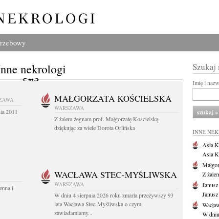
grzebowy
Inne nekrologi
Szukaj
Imię i naz
MAŁGORZATA KOŚCIELSKA
ZAWA
WARSZAWA
nia 2011
Z żalem żegnam prof. Małgorzatę Kościelską
dziękując za wiele Dorota Orlińska
INNE NE
Asia K
Asia K
Małgor
WACŁAWA STEC-MYŚLIWSKA
Z żale
WARSZAWA
Janusz
enna i
Janusz
W dniu 4 sierpnia 2026 roku zmarła przeżywszy 93
lata Wacława Stec-Myśliwska o czym
Wacław
zawiadamiamy...
W dniu