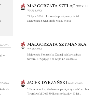
I
MAŁGORZATA SZELĄG
WIEK: 61
WARSZAWA
27 lipca 2026 roku zmarła przeżywszy lat 61
a
Małgorzata Szeląg moja Mama Marta
MAŁGORZATA SZYMAŃSKA
SZAWA
WARSZAWA
Małgorzata Szymańska Żegnaj najukochańsza
egł w
Siostro! Dziękuję Ci za wspólne lata Basia
JACEK DYRZYŃSKI
SZAWA
WARSZAWA
Kościele
"Nie umiera ten, kto trwa w pamięci żywych" ks. Jan
.
Twardowski Dziś 30 lipca skończyłby 80 lat...