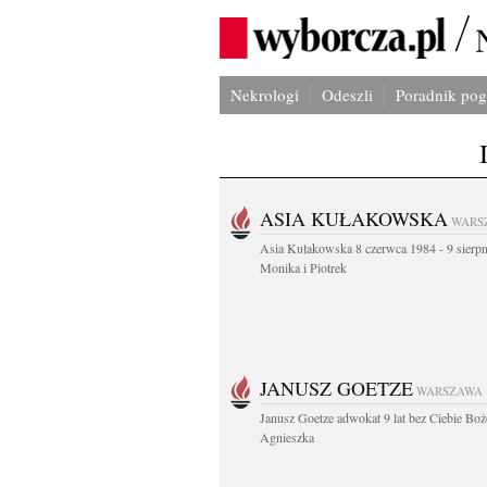
Nekrologi
Odeszli
Poradnik po
ASIA KUŁAKOWSKA
WARS
Asia Kułakowska 8 czerwca 1984 - 9 sierp
Monika i Piotrek
JANUSZ GOETZE
WARSZAWA
Janusz Goetze adwokat 9 lat bez Ciebie Boż
Agnieszka