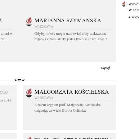
Witold
W dniu 
+ więc
Z
MARIANNA SZYMAŃSKA
WARSZAWA
t zmarł w
Gdyby miłość mogła uzdrawiać a łzy wskrzeszać
at...
byłabyś z nami ale Ty jesteś tylko w snach Mija 7...
więcej
MAŁGORZATA KOŚCIELSKA
ZAWA
WARSZAWA
nia 2011
Z żalem żegnam prof. Małgorzatę Kościelską
dziękując za wiele Dorota Orlińska