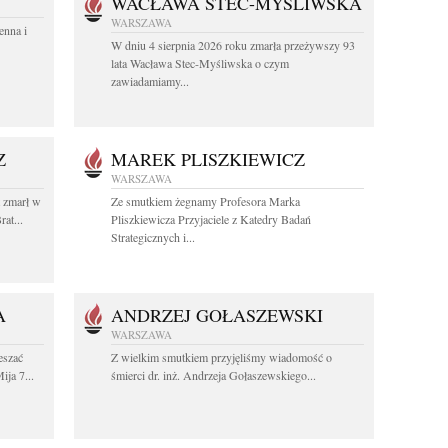
WACŁAWA STEC-MYŚLIWSKA
WARSZAWA
enna i
W dniu 4 sierpnia 2026 roku zmarła przeżywszy 93
lata Wacława Stec-Myśliwska o czym
zawiadamiamy...
Z
MAREK PLISZKIEWICZ
WARSZAWA
t zmarł w
Ze smutkiem żegnamy Profesora Marka
at...
Pliszkiewicza Przyjaciele z Katedry Badań
Strategicznych i...
A
ANDRZEJ GOŁASZEWSKI
WARSZAWA
eszać
Z wielkim smutkiem przyjęliśmy wiadomość o
ija 7...
śmierci dr. inż. Andrzeja Gołaszewskiego...