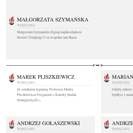
MAŁGORZATA SZYMAŃSKA
WARSZAWA
Małgorzata Szymańska Żegnaj najukochańsza
Siostro! Dziękuję Ci za wspólne lata Basia
MAREK PLISZKIEWICZ
MARIA
WARSZAWA
WARSZAWA
Ze smutkiem żegnamy Profesora Marka
Gdyby miłość 
Pliszkiewicza Przyjaciele z Katedry Badań
byłabyś z nami 
Strategicznych i...
ANDRZEJ GOŁASZEWSKI
ANDRZE
WARSZAWA
WARSZAWA