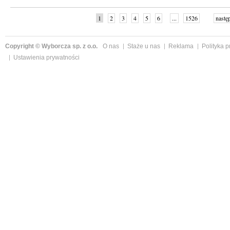
1
2
3
4
5
6
...
1526
nastę
Copyright © Wyborcza sp. z o.o.
O nas
Staże u nas
Reklama
Polityka 
Ustawienia prywatności