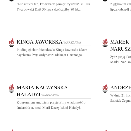
"Nie umiera ten, kto trwa w pamięci żywych" ks. Jan
Z głębokim sm
Twardowski Dziś 30 lipca skończyłby 80 lat...
lipca, odszedł
KINGA JAWORSKA
MAREK 
WARSZAWA
NARUSZ
Po długiej chorobie odeszła Kinga Jaworska lekarz
psychiatra, była ordynator Oddziału Dziennego...
Żył z pasją i 
Marku Naruszew
MARIA KACZYŃSKA-
ANDRZE
HAŁADYJ
WARSZAWA
W dniu 21 lipc
Szostek Żegnam
Z ogromnym smutkiem przyjęliśmy wiadomość o
śmierci dr n. med. Marii Kaczyńskiej-Haładyj...