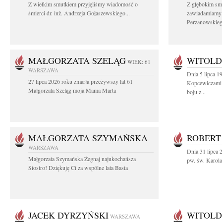
Z wielkim smutkiem przyjęliśmy wiadomość o
Z głębokim sm
śmierci dr. inż. Andrzeja Gołaszewskiego...
zawiadamiamy o
Perzanowskieg
MAŁGORZATA SZELĄG
WITOLD
WIEK: 61
WARSZAWA
Dnia 5 lipca 1
27 lipca 2026 roku zmarła przeżywszy lat 61
Kopcewiczami 
Małgorzata Szeląg moja Mama Marta
boju z...
MAŁGORZATA SZYMAŃSKA
ROBERT
WARSZAWA
Dnia 31 lipca 
Małgorzata Szymańska Żegnaj najukochańsza
pw. św. Karol
Siostro! Dziękuję Ci za wspólne lata Basia
JACEK DYRZYŃSKI
WITOLD
WARSZAWA