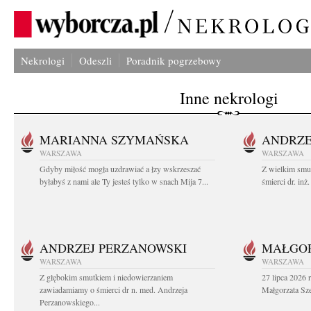
Nekrologi
Odeszli
Poradnik pogrzebowy
Inne nekrologi
MARIANNA SZYMAŃSKA
ANDRZE
WARSZAWA
WARSZAWA
Gdyby miłość mogła uzdrawiać a łzy wskrzeszać
Z wielkim smu
byłabyś z nami ale Ty jesteś tylko w snach Mija 7...
śmierci dr. in
ANDRZEJ PERZANOWSKI
MAŁGOR
WARSZAWA
WARSZAWA
Z głębokim smutkiem i niedowierzaniem
27 lipca 2026 
zawiadamiamy o śmierci dr n. med. Andrzeja
Małgorzata Sz
Perzanowskiego...