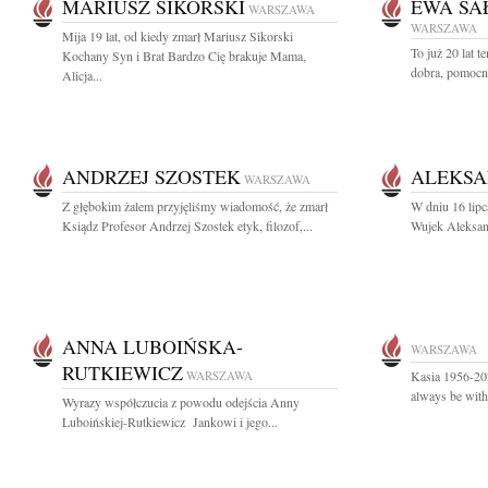
MARIUSZ SIKORSKI
EWA SA
WARSZAWA
WARSZAWA
Mija 19 lat, od kiedy zmarł Mariusz Sikorski
To już 20 lat 
Kochany Syn i Brat Bardzo Cię brakuje Mama,
dobra, pomocna
Alicja...
ANDRZEJ SZOSTEK
ALEKSA
WARSZAWA
Z głębokim żalem przyjęliśmy wiadomość, że zmarł
W dniu 16 lipc
Ksiądz Profesor Andrzej Szostek etyk, filozof,...
Wujek Aleksan
ANNA LUBOIŃSKA-
WARSZAWA
RUTKIEWICZ
WARSZAWA
Kasia 1956-202
always be wit
Wyrazy współczucia z powodu odejścia Anny
Luboińskiej-Rutkiewicz Jankowi i jego...