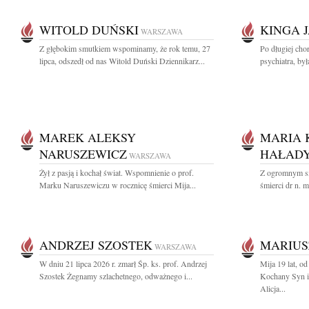
WITOLD DUŃSKI
KINGA 
WARSZAWA
Z głębokim smutkiem wspominamy, że rok temu, 27
Po długiej cho
lipca, odszedł od nas Witold Duński Dziennikarz...
psychiatra, by
MAREK ALEKSY
MARIA 
NARUSZEWICZ
HAŁADY
WARSZAWA
Żył z pasją i kochał świat. Wspomnienie o prof.
Z ogromnym s
Marku Naruszewiczu w rocznicę śmierci Mija...
śmierci dr n. 
ANDRZEJ SZOSTEK
MARIUS
WARSZAWA
W dniu 21 lipca 2026 r. zmarł Śp. ks. prof. Andrzej
Mija 19 lat, o
Szostek Żegnamy szlachetnego, odważnego i...
Kochany Syn i
Alicja...