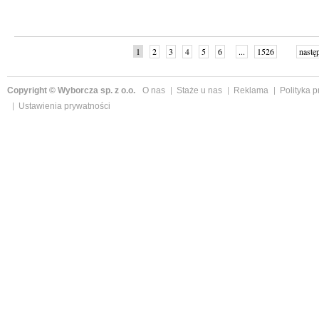
1
2
3
4
5
6
...
1526
nastę
Copyright © Wyborcza sp. z o.o.
O nas
Staże u nas
Reklama
Polityka 
Ustawienia prywatności