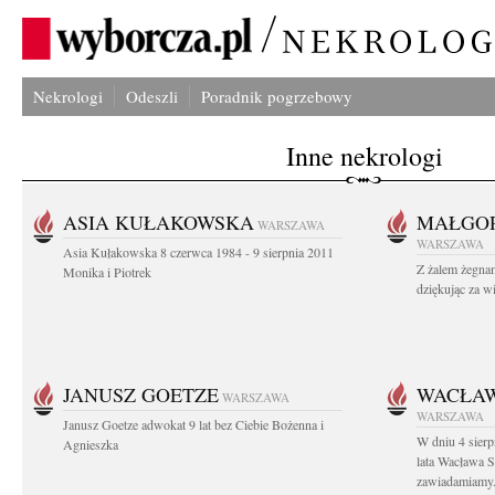
Nekrologi
Odeszli
Poradnik pogrzebowy
Inne nekrologi
ASIA KUŁAKOWSKA
MAŁGOR
WARSZAWA
WARSZAWA
Asia Kułakowska 8 czerwca 1984 - 9 sierpnia 2011
Z żalem żegnam
Monika i Piotrek
dziękując za w
JANUSZ GOETZE
WACŁAW
WARSZAWA
WARSZAWA
Janusz Goetze adwokat 9 lat bez Ciebie Bożenna i
W dniu 4 sier
Agnieszka
lata Wacława 
zawiadamiamy.