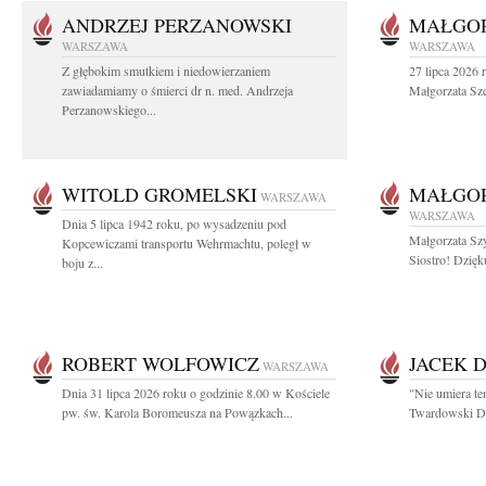
ANDRZEJ PERZANOWSKI
MAŁGOR
WARSZAWA
WARSZAWA
Z głębokim smutkiem i niedowierzaniem
27 lipca 2026 
zawiadamiamy o śmierci dr n. med. Andrzeja
Małgorzata Sz
Perzanowskiego...
WITOLD GROMELSKI
MAŁGO
WARSZAWA
WARSZAWA
Dnia 5 lipca 1942 roku, po wysadzeniu pod
Małgorzata Sz
Kopcewiczami transportu Wehrmachtu, poległ w
Siostro! Dzięk
boju z...
ROBERT WOLFOWICZ
JACEK 
WARSZAWA
Dnia 31 lipca 2026 roku o godzinie 8.00 w Kościele
"Nie umiera te
pw. św. Karola Boromeusza na Powązkach...
Twardowski Dzi