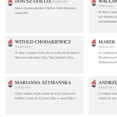
JANUSZ GOETZE
WACŁAW
WARSZAWA
WARSZAWA
Janusz Goetze adwokat 9 lat bez Ciebie Bożenna i
W dniu 4 sier
Agnieszka
lata Wacława 
zawiadamiamy.
WITOLD CHODAKIEWICZ
MAREK 
WARSZAWA
WARSZAWA
W dniu 1 sierpnia 2026 roku w wieku 88 lat zmarł w
Ze smutkiem ż
Warszawie ukochany Mąż, Tata, Dziadek i Brat...
Pliszkiewicza 
Strategicznych i
MARIANNA SZYMAŃSKA
ANDRZE
WARSZAWA
WARSZAWA
Gdyby miłość mogła uzdrawiać a łzy wskrzeszać
Z wielkim smu
byłabyś z nami ale Ty jesteś tylko w snach Mija 7...
śmierci dr. in