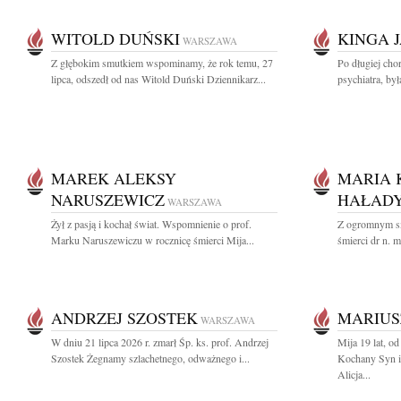
WITOLD DUŃSKI
KINGA 
WARSZAWA
Z głębokim smutkiem wspominamy, że rok temu, 27
Po długiej cho
lipca, odszedł od nas Witold Duński Dziennikarz...
psychiatra, by
MAREK ALEKSY
MARIA 
NARUSZEWICZ
HAŁADY
WARSZAWA
Żył z pasją i kochał świat. Wspomnienie o prof.
Z ogromnym s
Marku Naruszewiczu w rocznicę śmierci Mija...
śmierci dr n. 
ANDRZEJ SZOSTEK
MARIUS
WARSZAWA
W dniu 21 lipca 2026 r. zmarł Śp. ks. prof. Andrzej
Mija 19 lat, o
Szostek Żegnamy szlachetnego, odważnego i...
Kochany Syn i
Alicja...