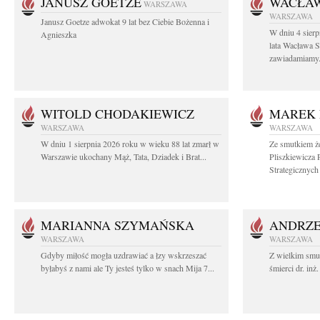
JANUSZ GOETZE
WACŁAW
WARSZAWA
WARSZAWA
Janusz Goetze adwokat 9 lat bez Ciebie Bożenna i
W dniu 4 sier
Agnieszka
lata Wacława 
zawiadamiamy.
WITOLD CHODAKIEWICZ
MAREK 
WARSZAWA
WARSZAWA
W dniu 1 sierpnia 2026 roku w wieku 88 lat zmarł w
Ze smutkiem ż
Warszawie ukochany Mąż, Tata, Dziadek i Brat...
Pliszkiewicza 
Strategicznych i
MARIANNA SZYMAŃSKA
ANDRZE
WARSZAWA
WARSZAWA
Gdyby miłość mogła uzdrawiać a łzy wskrzeszać
Z wielkim smu
byłabyś z nami ale Ty jesteś tylko w snach Mija 7...
śmierci dr. in