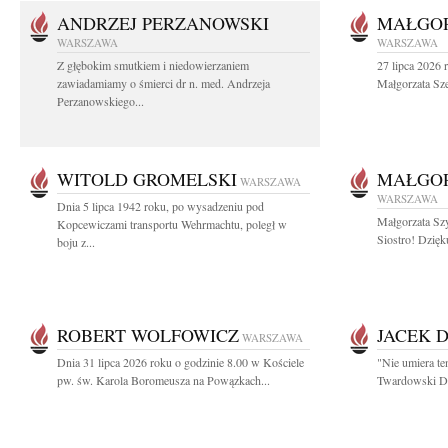
ANDRZEJ PERZANOWSKI
MAŁGOR
WARSZAWA
WARSZAWA
Z głębokim smutkiem i niedowierzaniem
27 lipca 2026 
zawiadamiamy o śmierci dr n. med. Andrzeja
Małgorzata Sz
Perzanowskiego...
WITOLD GROMELSKI
MAŁGO
WARSZAWA
WARSZAWA
Dnia 5 lipca 1942 roku, po wysadzeniu pod
Małgorzata Sz
Kopcewiczami transportu Wehrmachtu, poległ w
Siostro! Dzięk
boju z...
ROBERT WOLFOWICZ
JACEK 
WARSZAWA
Dnia 31 lipca 2026 roku o godzinie 8.00 w Kościele
"Nie umiera te
pw. św. Karola Boromeusza na Powązkach...
Twardowski Dzi