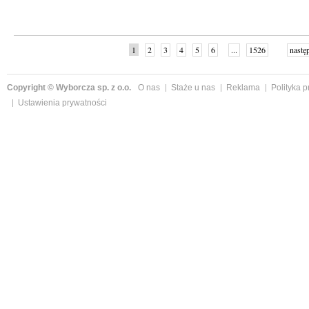
1
2
3
4
5
6
...
1526
nastę
Copyright © Wyborcza sp. z o.o.
O nas
Staże u nas
Reklama
Polityka 
Ustawienia prywatności