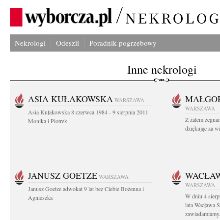
Nekrologi
Odeszli
Poradnik pogrzebowy
Inne nekrologi
ASIA KUŁAKOWSKA
MAŁGOR
WARSZAWA
WARSZAWA
Asia Kułakowska 8 czerwca 1984 - 9 sierpnia 2011
Z żalem żegnam
Monika i Piotrek
dziękując za w
JANUSZ GOETZE
WACŁAW
WARSZAWA
WARSZAWA
Janusz Goetze adwokat 9 lat bez Ciebie Bożenna i
W dniu 4 sier
Agnieszka
lata Wacława 
zawiadamiamy.