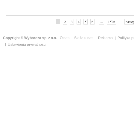
1
2
3
4
5
6
...
1526
nastę
Copyright © Wyborcza sp. z o.o.
O nas
Staże u nas
Reklama
Polityka 
Ustawienia prywatności