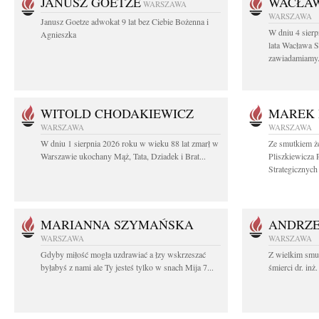
JANUSZ GOETZE
WACŁAW
WARSZAWA
WARSZAWA
Janusz Goetze adwokat 9 lat bez Ciebie Bożenna i
W dniu 4 sier
Agnieszka
lata Wacława 
zawiadamiamy.
WITOLD CHODAKIEWICZ
MAREK 
WARSZAWA
WARSZAWA
W dniu 1 sierpnia 2026 roku w wieku 88 lat zmarł w
Ze smutkiem ż
Warszawie ukochany Mąż, Tata, Dziadek i Brat...
Pliszkiewicza 
Strategicznych i
MARIANNA SZYMAŃSKA
ANDRZE
WARSZAWA
WARSZAWA
Gdyby miłość mogła uzdrawiać a łzy wskrzeszać
Z wielkim smu
byłabyś z nami ale Ty jesteś tylko w snach Mija 7...
śmierci dr. in