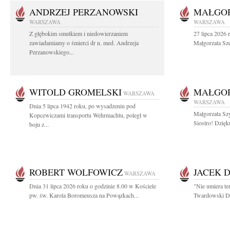
ANDRZEJ PERZANOWSKI
MAŁGOR
WARSZAWA
WARSZAWA
Z głębokim smutkiem i niedowierzaniem
27 lipca 2026 
zawiadamiamy o śmierci dr n. med. Andrzeja
Małgorzata Sz
Perzanowskiego...
WITOLD GROMELSKI
MAŁGO
WARSZAWA
WARSZAWA
Dnia 5 lipca 1942 roku, po wysadzeniu pod
Małgorzata Sz
Kopcewiczami transportu Wehrmachtu, poległ w
Siostro! Dzięk
boju z...
ROBERT WOLFOWICZ
JACEK 
WARSZAWA
Dnia 31 lipca 2026 roku o godzinie 8.00 w Kościele
"Nie umiera te
pw. św. Karola Boromeusza na Powązkach...
Twardowski Dzi