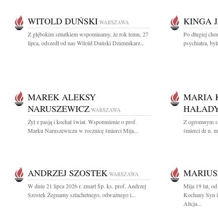
WITOLD DUŃSKI
KINGA 
WARSZAWA
Z głębokim smutkiem wspominamy, że rok temu, 27
Po długiej cho
lipca, odszedł od nas Witold Duński Dziennikarz...
psychiatra, by
MAREK ALEKSY
MARIA 
NARUSZEWICZ
HAŁADY
WARSZAWA
Żył z pasją i kochał świat. Wspomnienie o prof.
Z ogromnym s
Marku Naruszewiczu w rocznicę śmierci Mija...
śmierci dr n. 
ANDRZEJ SZOSTEK
MARIUS
WARSZAWA
W dniu 21 lipca 2026 r. zmarł Śp. ks. prof. Andrzej
Mija 19 lat, o
Szostek Żegnamy szlachetnego, odważnego i...
Kochany Syn i
Alicja...