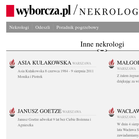
Nekrologi
Odeszli
Poradnik pogrzebowy
Inne nekrologi
ASIA KUŁAKOWSKA
MAŁGOR
WARSZAWA
WARSZAWA
Asia Kułakowska 8 czerwca 1984 - 9 sierpnia 2011
Z żalem żegnam
Monika i Piotrek
dziękując za w
JANUSZ GOETZE
WACŁAW
WARSZAWA
WARSZAWA
Janusz Goetze adwokat 9 lat bez Ciebie Bożenna i
W dniu 4 sier
Agnieszka
lata Wacława 
zawiadamiamy.