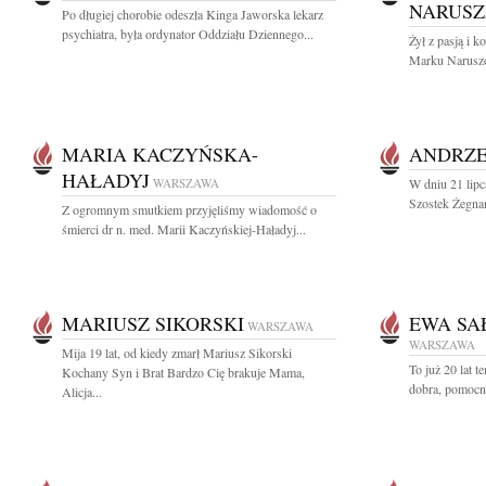
NARUSZ
Po długiej chorobie odeszła Kinga Jaworska lekarz
psychiatra, była ordynator Oddziału Dziennego...
Żył z pasją i 
Marku Naruszew
MARIA KACZYŃSKA-
ANDRZE
HAŁADYJ
WARSZAWA
W dniu 21 lipc
Szostek Żegnam
Z ogromnym smutkiem przyjęliśmy wiadomość o
śmierci dr n. med. Marii Kaczyńskiej-Haładyj...
MARIUSZ SIKORSKI
EWA SA
WARSZAWA
WARSZAWA
Mija 19 lat, od kiedy zmarł Mariusz Sikorski
To już 20 lat 
Kochany Syn i Brat Bardzo Cię brakuje Mama,
dobra, pomocna
Alicja...