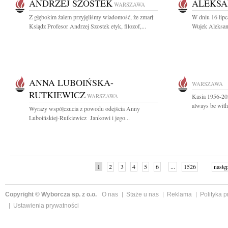
ANDRZEJ SZOSTEK
ALEKSA
WARSZAWA
Z głębokim żalem przyjęliśmy wiadomość, że zmarł
W dniu 16 lipc
Ksiądz Profesor Andrzej Szostek etyk, filozof,...
Wujek Aleksan
ANNA LUBOIŃSKA-
WARSZAWA
RUTKIEWICZ
WARSZAWA
Kasia 1956-202
always be wit
Wyrazy współczucia z powodu odejścia Anny
Luboińskiej-Rutkiewicz Jankowi i jego...
1
2
3
4
5
6
...
1526
nastę
Copyright © Wyborcza sp. z o.o.
O nas
Staże u nas
Reklama
Polityka 
Ustawienia prywatności