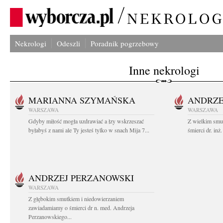
Nekrologi
Odeszli
Poradnik pogrzebowy
Inne nekrologi
MARIANNA SZYMAŃSKA
ANDRZE
WARSZAWA
WARSZAWA
Gdyby miłość mogła uzdrawiać a łzy wskrzeszać
Z wielkim smu
byłabyś z nami ale Ty jesteś tylko w snach Mija 7...
śmierci dr. in
ANDRZEJ PERZANOWSKI
WARSZAWA
Z głębokim smutkiem i niedowierzaniem
zawiadamiamy o śmierci dr n. med. Andrzeja
Perzanowskiego...