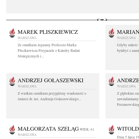
MAREK PLISZKIEWICZ
MARIA
WARSZAWA
WARSZAWA
Ze smutkiem żegnamy Profesora Marka
Gdyby miłość 
Pliszkiewicza Przyjaciele z Katedry Badań
byłabyś z nami 
Strategicznych i...
ANDRZEJ GOŁASZEWSKI
ANDRZE
WARSZAWA
WARSZAWA
Z wielkim smutkiem przyjęliśmy wiadomość o
Z głębokim sm
śmierci dr. inż. Andrzeja Gołaszewskiego...
zawiadamiamy o
Perzanowskieg
MAŁGORZATA SZELĄG
WITOLD
WIEK: 61
WARSZAWA
Dnia 5 lipca 1