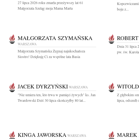
27 lipca 2026 roku zmarła przeżywszy lat 61
Kopcewiczami 
Małgorzata Szeląg moja Mama Marta
boju z...
MAŁGORZATA SZYMAŃSKA
ROBERT
WARSZAWA
Dnia 31 lipca 
Małgorzata Szymańska Żegnaj najukochańsza
pw. św. Karol
Siostro! Dziękuję Ci za wspólne lata Basia
JACEK DYRZYŃSKI
WITOLD
WARSZAWA
"Nie umiera ten, kto trwa w pamięci żywych" ks. Jan
Z głębokim sm
Twardowski Dziś 30 lipca skończyłby 80 lat...
lipca, odszedł
KINGA JAWORSKA
MAREK 
WARSZAWA