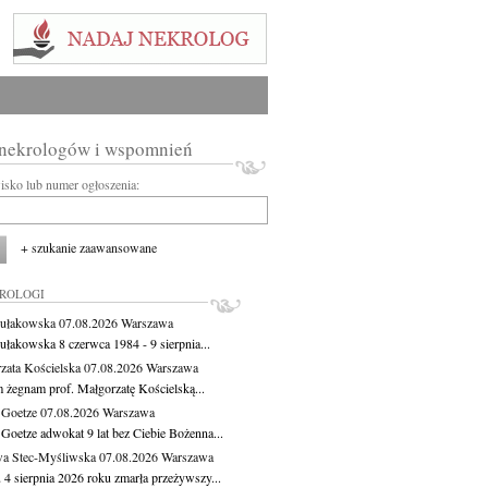
 nekrologów i wspomnień
wisko lub numer ogłoszenia:
+ szukanie zaawansowane
KROLOGI
ułakowska
07.08.2026
Warszawa
ułakowska 8 czerwca 1984 - 9 sierpnia...
zata Kościelska
07.08.2026
Warszawa
m żegnam prof. Małgorzatę Kościelską...
 Goetze
07.08.2026
Warszawa
 Goetze adwokat 9 lat bez Ciebie Bożenna...
a Stec-Myśliwska
07.08.2026
Warszawa
 4 sierpnia 2026 roku zmarła przeżywszy...