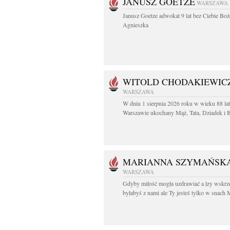
JANUSZ GOETZE
WARSZAWA
Janusz Goetze adwokat 9 lat bez Ciebie Boż
Agnieszka
WITOLD CHODAKIEWIC
WARSZAWA
W dniu 1 sierpnia 2026 roku w wieku 88 la
Warszawie ukochany Mąż, Tata, Dziadek i Br
MARIANNA SZYMAŃSK
WARSZAWA
Gdyby miłość mogła uzdrawiać a łzy wskrz
byłabyś z nami ale Ty jesteś tylko w snach M