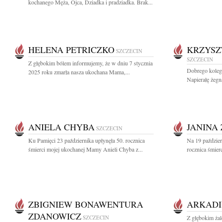
kochanego Męża, Ojca, Dziadka i pradziadka. Brak...
HELENA PETRICZKO
KRZYSZ
SZCZECIN
SZCZECIN
Z głębokim bólem informujemy, że w dniu 7 stycznia
Dobrego kolegę
2025 roku zmarła nasza ukochana Mama,...
Napierałę żegn
ANIELA CHYBA
JANINA
SZCZECIN
Ku Pamięci 23 października upłynęła 50. rocznica
Na 19 paździe
śmierci mojej ukochanej Mamy Anieli Chyba z...
rocznica śmier
ZBIGNIEW BONAWENTURA
ARKADI
ZDANOWICZ
SZCZECIN
Z głębokim ża