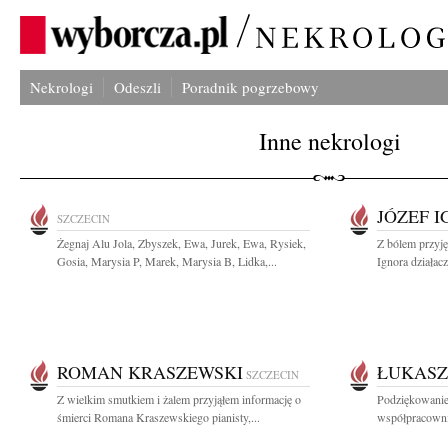
Nekrologi
Odeszli
Poradnik pogrzebowy
Inne nekrologi
JÓZEF 
SZCZECIN
Żegnaj Alu Jola, Zbyszek, Ewa, Jurek, Ewa, Rysiek,
Z bólem przyję
Gosia, Marysia P, Marek, Marysia B, Lidka,...
Ignora działac
ROMAN KRASZEWSKI
ŁUKASZ
SZCZECIN
Z wielkim smutkiem i żalem przyjąłem informację o
Podziękowanie
śmierci Romana Kraszewskiego pianisty,...
współpracowni