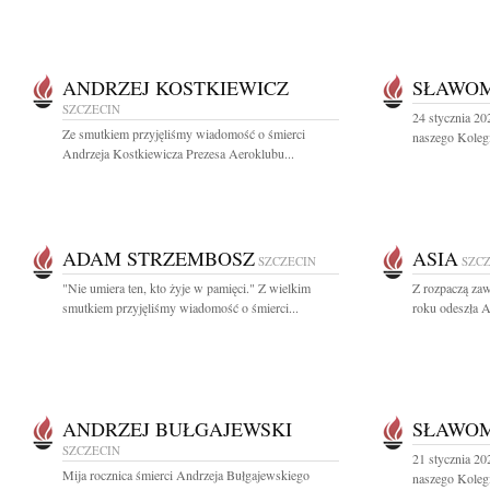
ANDRZEJ KOSTKIEWICZ
SŁAWOM
SZCZECIN
24 stycznia 20
Ze smutkiem przyjęliśmy wiadomość o śmierci
naszego Kolegi
Andrzeja Kostkiewicza Prezesa Aeroklubu...
ADAM STRZEMBOSZ
ASIA
SZCZECIN
SZC
"Nie umiera ten, kto żyje w pamięci." Z wielkim
Z rozpaczą zaw
smutkiem przyjęliśmy wiadomość o śmierci...
roku odeszła A
ANDRZEJ BUŁGAJEWSKI
SŁAWOM
SZCZECIN
21 stycznia 202
Mija rocznica śmierci Andrzeja Bułgajewskiego
naszego Kolegi