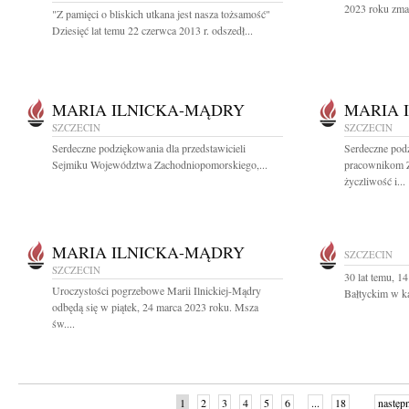
2023 roku zmar
"Z pamięci o bliskich utkana jest nasza tożsamość"
Dziesięć lat temu 22 czerwca 2013 r. odszedł...
MARIA ILNICKA-MĄDRY
MARIA 
SZCZECIN
SZCZECIN
Serdeczne podziękowania dla przedstawicieli
Serdeczne podz
Sejmiku Województwa Zachodniopomorskiego,...
pracownikom 
życzliwość i...
MARIA ILNICKA-MĄDRY
SZCZECIN
SZCZECIN
30 lat temu, 1
Uroczystości pogrzebowe Marii Ilnickiej-Mądry
Bałtyckim w ka
odbędą się w piątek, 24 marca 2023 roku. Msza
św....
1
2
3
4
5
6
...
18
następ