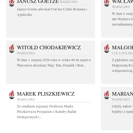
JANUSZ GOETZE
WACŁAW
WARSZAWA
WARSZAWA
Janusz Goetze adwokat 9 lat bez Ciebie Bożenna i
W dniu 4 sier
Agnieszka
lata Wacława 
zawiadamiamy.
WITOLD CHODAKIEWICZ
MAŁGOR
WARSZAWA
CAŁA POLSK
W dniu 1 sierpnia 2026 roku w wieku 88 lat zmarł w
Z głębokim sm
Warszawie ukochany Mąż, Tata, Dziadek i Brat...
Małgorzatę Ko
wdzięcznością.
MAREK PLISZKIEWICZ
MARIA
WARSZAWA
WARSZAWA
Ze smutkiem żegnamy Profesora Marka
Gdyby miłość 
Pliszkiewicza Przyjaciele z Katedry Badań
byłabyś z nami 
Strategicznych i...