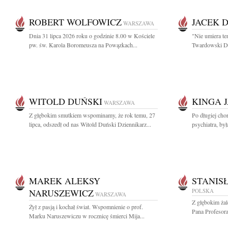
ROBERT WOLFOWICZ
JACEK 
WARSZAWA
Dnia 31 lipca 2026 roku o godzinie 8.00 w Kościele
"Nie umiera te
pw. św. Karola Boromeusza na Powązkach...
Twardowski Dzi
WITOLD DUŃSKI
KINGA 
WARSZAWA
Z głębokim smutkiem wspominamy, że rok temu, 27
Po długiej cho
lipca, odszedł od nas Witold Duński Dziennikarz...
psychiatra, by
MAREK ALEKSY
STANIS
NARUSZEWICZ
POLSKA
WARSZAWA
Z głębokim ża
Żył z pasją i kochał świat. Wspomnienie o prof.
Pana Profesora
Marku Naruszewiczu w rocznicę śmierci Mija...