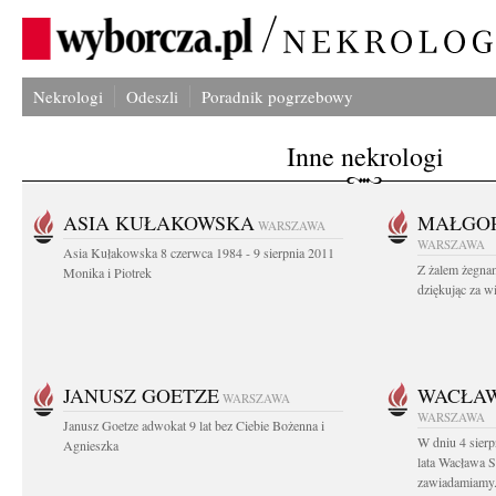
Nekrologi
Odeszli
Poradnik pogrzebowy
Inne nekrologi
ASIA KUŁAKOWSKA
MAŁGOR
WARSZAWA
WARSZAWA
Asia Kułakowska 8 czerwca 1984 - 9 sierpnia 2011
Z żalem żegnam
Monika i Piotrek
dziękując za w
JANUSZ GOETZE
WACŁAW
WARSZAWA
WARSZAWA
Janusz Goetze adwokat 9 lat bez Ciebie Bożenna i
W dniu 4 sier
Agnieszka
lata Wacława 
zawiadamiamy.