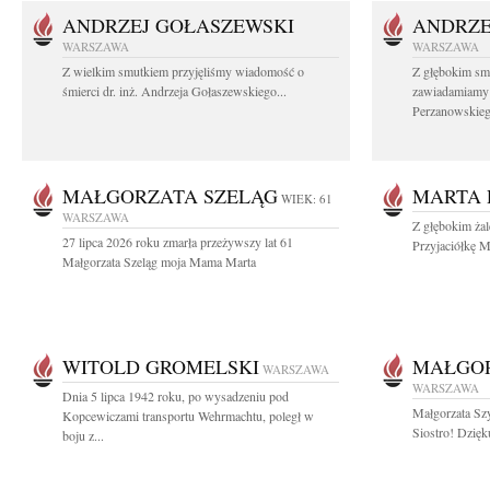
ANDRZEJ GOŁASZEWSKI
ANDRZE
WARSZAWA
WARSZAWA
Z wielkim smutkiem przyjęliśmy wiadomość o
Z głębokim sm
śmierci dr. inż. Andrzeja Gołaszewskiego...
zawiadamiamy o
Perzanowskieg
MAŁGORZATA SZELĄG
MARTA 
WIEK: 61
WARSZAWA
Z głębokim ża
27 lipca 2026 roku zmarła przeżywszy lat 61
Przyjaciółkę M
Małgorzata Szeląg moja Mama Marta
WITOLD GROMELSKI
MAŁGO
WARSZAWA
WARSZAWA
Dnia 5 lipca 1942 roku, po wysadzeniu pod
Małgorzata Sz
Kopcewiczami transportu Wehrmachtu, poległ w
Siostro! Dzięk
boju z...