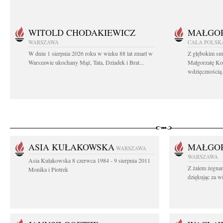
WITOLD CHODAKIEWICZ
MAŁGOR
WARSZAWA
CAŁA POLSK
W dniu 1 sierpnia 2026 roku w wieku 88 lat zmarł w
Z głębokim sm
Warszawie ukochany Mąż, Tata, Dziadek i Brat...
Małgorzatę Ko
wdzięcznością.
ASIA KUŁAKOWSKA
MAŁGOR
WARSZAWA
WARSZAWA
Asia Kułakowska 8 czerwca 1984 - 9 sierpnia 2011
Z żalem żegnam
Monika i Piotrek
dziękując za w