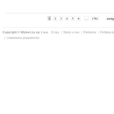
1
2
3
4
5
6
...
1761
nastę
Copyright © Wyborcza sp. z o.o.
O nas
Staże u nas
Reklama
Polityka 
Ustawienia prywatności