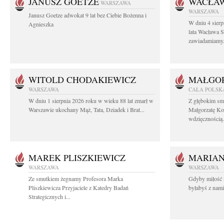
JANUSZ GOETZE
WACŁAW
WARSZAWA
WARSZAWA
Janusz Goetze adwokat 9 lat bez Ciebie Bożenna i
W dniu 4 sier
Agnieszka
lata Wacława 
zawiadamiamy.
WITOLD CHODAKIEWICZ
MAŁGOR
WARSZAWA
CAŁA POLSK
W dniu 1 sierpnia 2026 roku w wieku 88 lat zmarł w
Z głębokim sm
Warszawie ukochany Mąż, Tata, Dziadek i Brat...
Małgorzatę Ko
wdzięcznością.
MAREK PLISZKIEWICZ
MARIA
WARSZAWA
WARSZAWA
Ze smutkiem żegnamy Profesora Marka
Gdyby miłość 
Pliszkiewicza Przyjaciele z Katedry Badań
byłabyś z nami 
Strategicznych i...