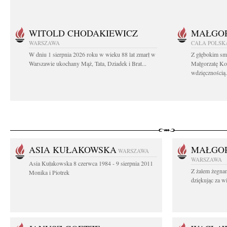
WITOLD CHODAKIEWICZ
MAŁGOR
WARSZAWA
CAŁA POLSK
W dniu 1 sierpnia 2026 roku w wieku 88 lat zmarł w
Z głębokim sm
Warszawie ukochany Mąż, Tata, Dziadek i Brat...
Małgorzatę Ko
wdzięcznością.
ASIA KUŁAKOWSKA
MAŁGOR
WARSZAWA
WARSZAWA
Asia Kułakowska 8 czerwca 1984 - 9 sierpnia 2011
Z żalem żegnam
Monika i Piotrek
dziękując za w