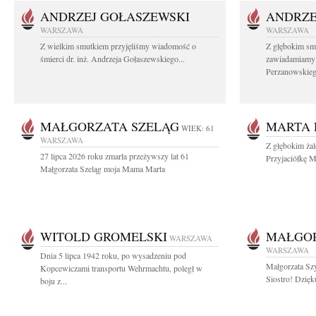
ANDRZEJ GOŁASZEWSKI
ANDRZE
WARSZAWA
WARSZAWA
Z wielkim smutkiem przyjęliśmy wiadomość o
Z głębokim sm
śmierci dr. inż. Andrzeja Gołaszewskiego...
zawiadamiamy o
Perzanowskieg
MAŁGORZATA SZELĄG
MARTA 
WIEK: 61
WARSZAWA
Z głębokim ża
27 lipca 2026 roku zmarła przeżywszy lat 61
Przyjaciółkę M
Małgorzata Szeląg moja Mama Marta
WITOLD GROMELSKI
MAŁGO
WARSZAWA
WARSZAWA
Dnia 5 lipca 1942 roku, po wysadzeniu pod
Małgorzata Sz
Kopcewiczami transportu Wehrmachtu, poległ w
Siostro! Dzięk
boju z...