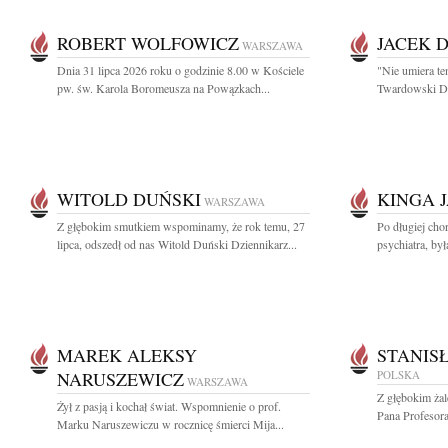
ROBERT WOLFOWICZ
JACEK 
WARSZAWA
Dnia 31 lipca 2026 roku o godzinie 8.00 w Kościele
"Nie umiera te
pw. św. Karola Boromeusza na Powązkach...
Twardowski Dzi
WITOLD DUŃSKI
KINGA 
WARSZAWA
Z głębokim smutkiem wspominamy, że rok temu, 27
Po długiej cho
lipca, odszedł od nas Witold Duński Dziennikarz...
psychiatra, by
MAREK ALEKSY
STANIS
NARUSZEWICZ
POLSKA
WARSZAWA
Z głębokim ża
Żył z pasją i kochał świat. Wspomnienie o prof.
Pana Profesora
Marku Naruszewiczu w rocznicę śmierci Mija...