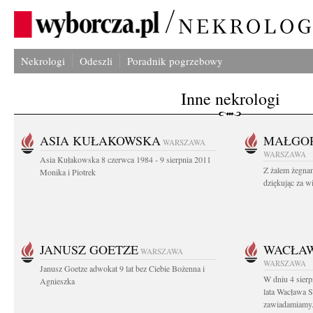
Nekrologi
Odeszli
Poradnik pogrzebowy
Inne nekrologi
ASIA KUŁAKOWSKA
MAŁGOR
WARSZAWA
WARSZAWA
Asia Kułakowska 8 czerwca 1984 - 9 sierpnia 2011
Z żalem żegnam
Monika i Piotrek
dziękując za w
JANUSZ GOETZE
WACŁAW
WARSZAWA
WARSZAWA
Janusz Goetze adwokat 9 lat bez Ciebie Bożenna i
W dniu 4 sier
Agnieszka
lata Wacława 
zawiadamiamy.