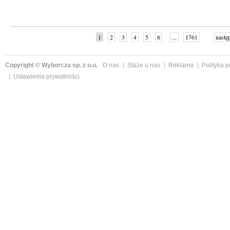
1
2
3
4
5
6
...
1761
nastę
Copyright © Wyborcza sp. z o.o.
O nas
Staże u nas
Reklama
Polityka 
Ustawienia prywatności