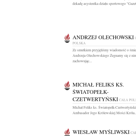
dekadę asystentka działu sportowego "Gazet
ANDRZEJ OLECHOWSKI
POLSKA
Ze smutkiem przyjęliśmy wiadomość o śmie
Andrzeja Olechowskiego Żegnamy się z ni
zachowując...
MICHAŁ FELIKS KS.
ŚWIATOPEŁK-
CZETWERTYŃSKI
CAŁA POL
Michał Feliks ks. Światopełk-Czetwertyński
Ambasador Jego Królewskiej Mości Króla..
WIESŁAW MYŚLIWSKI
CA