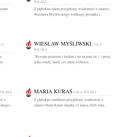
POLSKA
iesław
Z głębokim żalem przyjęliśmy wiadomość o śmierci
Wiesława Myśliwskiego wielkiego prozaika i...
WIESŁAW MYŚLIWSKI
ŁA
CAŁA
POLSKA
że
"Bywam pisarzem z trudem i raz na parę lat. ( ) piszę
ty
tylko wtedy, kiedy coś mnie wybierze,...
MARIA KURAŚ
POLSKA
CAŁA POLSKA
ść o
Z głębokim smutkiem przyjęliśmy wiadomość o
okiego...
śmierci Marii Kuraś zmarłej 12 marca 2026 roku...