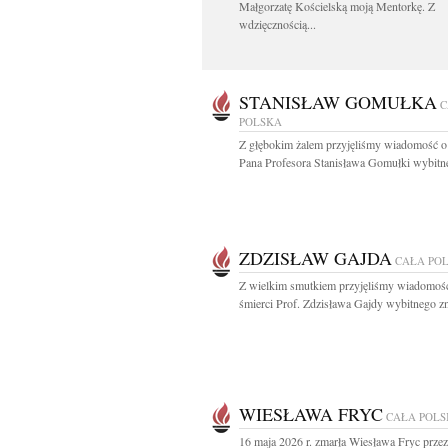
Małgorzatę Kościelską moją Mentorkę. Z
wdzięcznością...
STANISŁAW GOMUŁKA
C
POLSKA
Z głębokim żalem przyjęliśmy wiadomość o
Pana Profesora Stanisława Gomułki wybitne
ZDZISŁAW GAJDA
CAŁA PO
Z wielkim smutkiem przyjęliśmy wiadomoś
śmierci Prof. Zdzisława Gajdy wybitnego z
WIESŁAWA FRYC
CAŁA POL
16 maja 2026 r. zmarła Wiesława Fryc prze