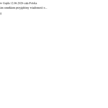
aw Gajda
12.06.2026
cała Polska
kim smutkiem przyjęliśmy wiadomość o...
ej