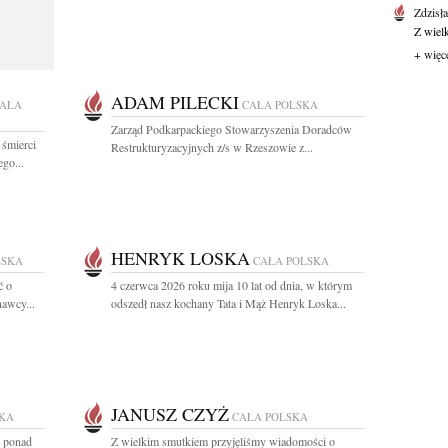
Zdzisł
Z wiel
+ więc
ADAM PILECKI
AŁA
CAŁA POLSKA
Zarząd Podkarpackiego Stowarzyszenia Doradców
 śmierci
Restrukturyzacyjnych z/s w Rzeszowie z...
go...
HENRYK LOSKA
LSKA
CAŁA POLSKA
ć o
4 czerwca 2026 roku mija 10 lat od dnia, w którym
nawcy...
odszedł nasz kochany Tata i Mąż Henryk Loska...
JANUSZ CZYŻ
SKA
CAŁA POLSKA
z ponad
Z wielkim smutkiem przyjęliśmy wiadomości o