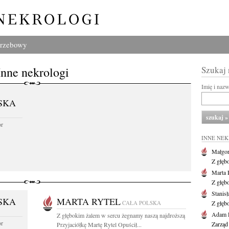
grzebowy
Inne nekrologi
Szukaj
Imię i naz
SKA
or
INNE NE
Małgor
Z głęb
Marta 
Z głęb
Stanis
SKA
MARTA RYTEL
CAŁA POLSKA
Z głęb
Adam P
Z głębokim żalem w sercu żegnamy naszą najdroższą
or
Zarząd
Przyjaciółkę Martę Rytel Opuścił...