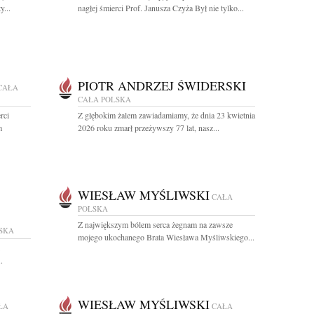
y...
nagłej śmierci Prof. Janusza Czyża Był nie tylko...
PIOTR ANDRZEJ ŚWIDERSKI
CAŁA
CAŁA POLSKA
rci
Z głębokim żalem zawiadamiamy, że dnia 23 kwietnia
m
2026 roku zmarł przeżywszy 77 lat, nasz...
WIESŁAW MYŚLIWSKI
CAŁA
POLSKA
Z największym bólem serca żegnam na zawsze
SKA
mojego ukochanego Brata Wiesława Myśliwskiego...
.
WIESŁAW MYŚLIWSKI
ŁA
CAŁA