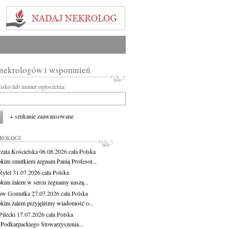
 nekrologów i wspomnień
wisko lub numer ogłoszenia:
+ szukanie zaawansowane
KROLOGI
zata Kościelska
06.08.2026
cała Polska
okim smutkiem żegnam Panią Profesor...
Rytel
31.07.2026
cała Polska
okim żalem w sercu żegnamy naszą...
ław Gomułka
27.07.2026
cała Polska
okim żalem przyjęliśmy wiadomość o...
ilecki
17.07.2026
cała Polska
 Podkarpackiego Stowarzyszenia...