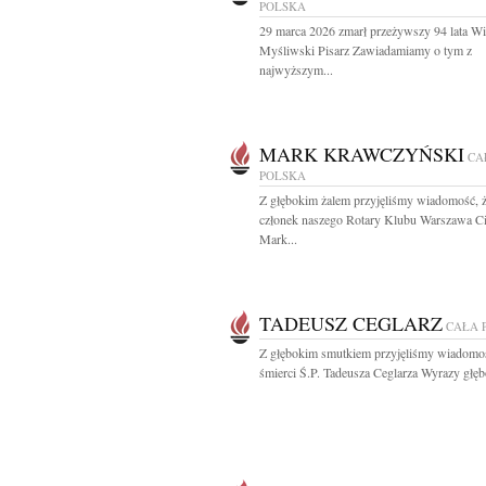
POLSKA
29 marca 2026 zmarł przeżywszy 94 lata W
Myśliwski Pisarz Zawiadamiamy o tym z
najwyższym...
MARK KRAWCZYŃSKI
CA
POLSKA
Z głębokim żalem przyjęliśmy wiadomość, 
członek naszego Rotary Klubu Warszawa Ci
Mark...
TADEUSZ CEGLARZ
CAŁA 
Z głębokim smutkiem przyjęliśmy wiadomo
śmierci Ś.P. Tadeusza Ceglarza Wyrazy głęb