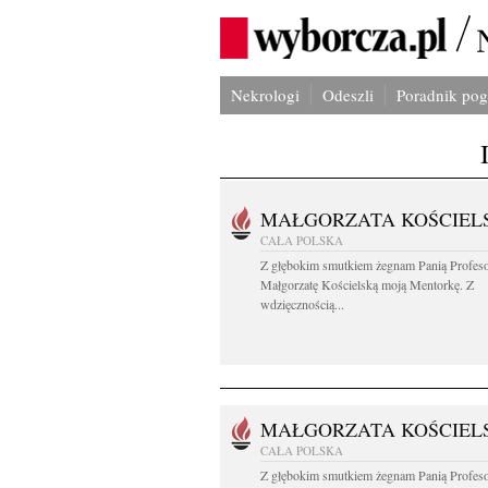
Nekrologi
Odeszli
Poradnik po
MAŁGORZATA KOŚCIEL
CAŁA POLSKA
Z głębokim smutkiem żegnam Panią Profes
Małgorzatę Kościelską moją Mentorkę. Z
wdzięcznością...
MAŁGORZATA KOŚCIEL
CAŁA POLSKA
Z głębokim smutkiem żegnam Panią Profes