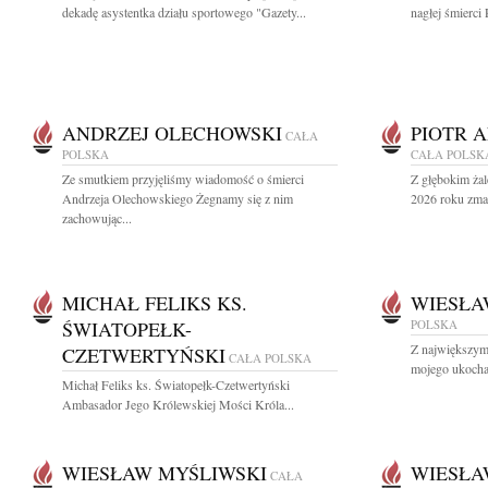
dekadę asystentka działu sportowego "Gazety...
nagłej śmierci 
ANDRZEJ OLECHOWSKI
PIOTR 
CAŁA
POLSKA
CAŁA POLSK
Ze smutkiem przyjęliśmy wiadomość o śmierci
Z głębokim żal
Andrzeja Olechowskiego Żegnamy się z nim
2026 roku zmar
zachowując...
MICHAŁ FELIKS KS.
WIESŁA
ŚWIATOPEŁK-
POLSKA
Z największym
CZETWERTYŃSKI
CAŁA POLSKA
mojego ukocha
Michał Feliks ks. Światopełk-Czetwertyński
Ambasador Jego Królewskiej Mości Króla...
WIESŁAW MYŚLIWSKI
WIESŁA
CAŁA