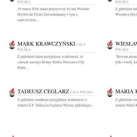
POLSKA
POLSKA
29 marca 2026 zmarł przeżywszy 94 lata Wiesław
Z głębokim ża
Myśliwski Pisarz Zawiadamiamy o tym z
Wiesława Myśli
najwyższym...
MARK KRAWCZYŃSKI
WIESŁA
CAŁA
POLSKA
POLSKA
Z głębokim żalem przyjęliśmy wiadomość, że
"Bywam pisarzem
członek naszego Rotary Klubu Warszawa City
tylko wtedy, k
Mark...
TADEUSZ CEGLARZ
MARIA 
CAŁA POLSKA
Z głębokim smutkiem przyjęliśmy wiadomość o
Z głębokim sm
śmierci Ś.P. Tadeusza Ceglarza Wyrazy głębokiego...
śmierci Marii 