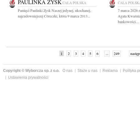
PAULINKA ZYSK
CAŁA POLSKA
CAŁA POLSK
Pamięci Paulinki Zysk Naszej jedynej, ukochanej,
7 marca 2026 r
najcudowniejszej Córeczki, która 9 marca 2013...
Agata Kwaśnia
bankowości....
1
2
3
4
5
6
...
249
następ
Copyright © Wyborcza sp. z o.o.
O nas
Staże u nas
Reklama
Polityka 
Ustawienia prywatności