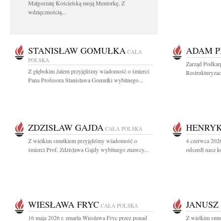
Małgorzatę Kościelską moją Mentorkę. Z
wdzięcznością...
STANISŁAW GOMUŁKA
ADAM P
CAŁA
POLSKA
Zarząd Podkar
Z głębokim żalem przyjęliśmy wiadomość o śmierci
Restrukturyzac
Pana Profesora Stanisława Gomułki wybitnego...
ZDZISŁAW GAJDA
HENRYK
CAŁA POLSKA
Z wielkim smutkiem przyjęliśmy wiadomość o
4 czerwca 2026
śmierci Prof. Zdzisława Gajdy wybitnego znawcy...
odszedł nasz k
WIESŁAWA FRYC
JANUSZ
CAŁA POLSKA
16 maja 2026 r. zmarła Wiesława Fryc przez ponad
Z wielkim smu