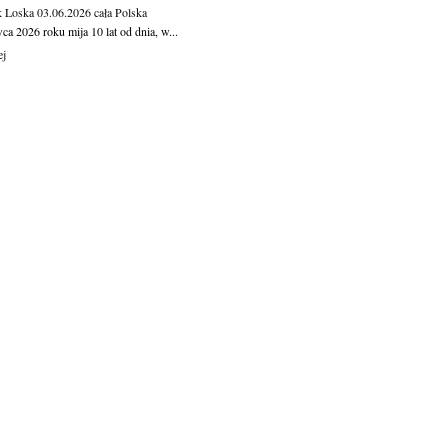
 Loska
03.06.2026
cała Polska
ca 2026 roku mija 10 lat od dnia, w...
ej