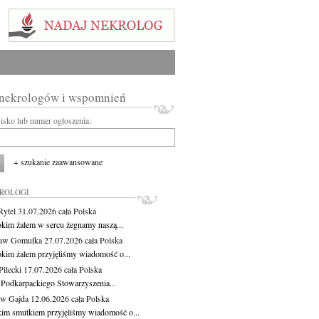
 nekrologów i wspomnień
wisko lub numer ogłoszenia:
+ szukanie zaawansowane
KROLOGI
Rytel
31.07.2026
cała Polska
okim żalem w sercu żegnamy naszą...
ław Gomułka
27.07.2026
cała Polska
okim żalem przyjęliśmy wiadomość o...
ilecki
17.07.2026
cała Polska
 Podkarpackiego Stowarzyszenia...
aw Gajda
12.06.2026
cała Polska
kim smutkiem przyjęliśmy wiadomość o...