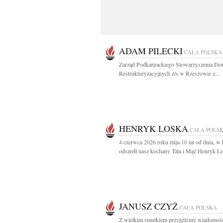
ADAM PILECKI
CAŁA POLSKA
Zarząd Podkarpackiego Stowarzyszenia Do
Restrukturyzacyjnych z/s w Rzeszowie z...
HENRYK LOSKA
CAŁA POLS
4 czerwca 2026 roku mija 10 lat od dnia, w
odszedł nasz kochany Tata i Mąż Henryk Lo
JANUSZ CZYŻ
CAŁA POLSKA
Z wielkim smutkiem przyjęliśmy wiadomośc