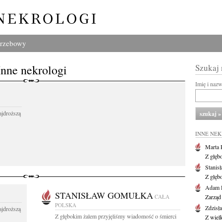
grzebowy
Inne nekrologi
Szukaj
Imię i naz
ajdroższą
INNE NE
Marta 
Z głęb
Stanis
Z głęb
Adam P
STANISŁAW GOMUŁKA
CAŁA
Zarząd
POLSKA
Zdzisł
ajdroższą
Z głębokim żalem przyjęliśmy wiadomość o śmierci
Z wiel