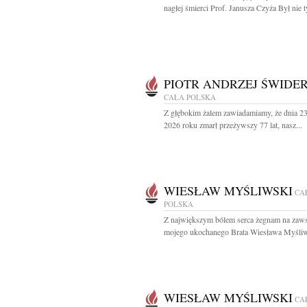
nagłej śmierci Prof. Janusza Czyża Był nie t
PIOTR ANDRZEJ ŚWIDER
CAŁA POLSKA
Z głębokim żalem zawiadamiamy, że dnia 23
2026 roku zmarł przeżywszy 77 lat, nasz...
WIESŁAW MYŚLIWSKI
CA
POLSKA
Z największym bólem serca żegnam na zaw
mojego ukochanego Brata Wiesława Myśliw
WIESŁAW MYŚLIWSKI
CA