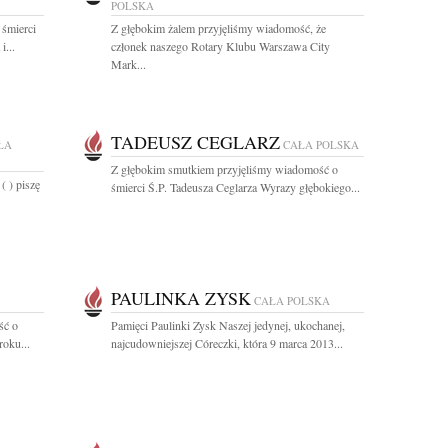
POLSKA
 śmierci
Z głębokim żalem przyjęliśmy wiadomość, że
i...
członek naszego Rotary Klubu Warszawa City
Mark...
TADEUSZ CEGLARZ
ŁA
CAŁA POLSKA
Z głębokim smutkiem przyjęliśmy wiadomość o
( ) piszę
śmierci Ś.P. Tadeusza Ceglarza Wyrazy głębokiego...
PAULINKA ZYSK
CAŁA POLSKA
ść o
Pamięci Paulinki Zysk Naszej jedynej, ukochanej,
roku...
najcudowniejszej Córeczki, która 9 marca 2013...