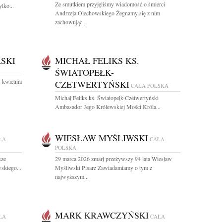
Ze smutkiem przyjęliśmy wiadomość o śmierci
ylko...
Andrzeja Olechowskiego Żegnamy się z nim
zachowując...
SKI
MICHAŁ FELIKS KS.
ŚWIATOPEŁK-
 kwietnia
CZETWERTYŃSKI
CAŁA POLSKA
Michał Feliks ks. Światopełk-Czetwertyński
Ambasador Jego Królewskiej Mości Króla...
WIESŁAW MYŚLIWSKI
ŁA
CAŁA
POLSKA
sze
29 marca 2026 zmarł przeżywszy 94 lata Wiesław
skiego...
Myśliwski Pisarz Zawiadamiamy o tym z
najwyższym...
MARK KRAWCZYŃSKI
ŁA
CAŁA