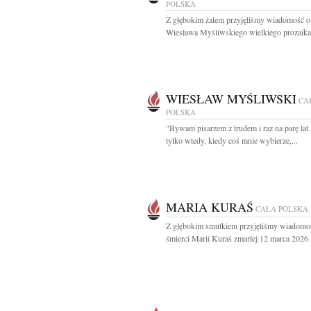
POLSKA
Z głębokim żalem przyjęliśmy wiadomość o
Wiesława Myśliwskiego wielkiego prozaika 
WIESŁAW MYŚLIWSKI
CA
POLSKA
"Bywam pisarzem z trudem i raz na parę lat. 
tylko wtedy, kiedy coś mnie wybierze,...
MARIA KURAŚ
CAŁA POLSKA
Z głębokim smutkiem przyjęliśmy wiadomo
śmierci Marii Kuraś zmarłej 12 marca 2026 