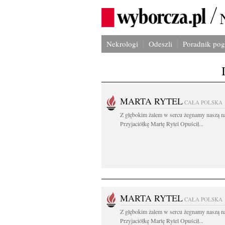
Nekrologi
Odeszli
Poradnik po
MARTA RYTEL
CAŁA POLSKA
Z głębokim żalem w sercu żegnamy naszą n
Przyjaciółkę Martę Rytel Opuścił...
MARTA RYTEL
CAŁA POLSKA
Z głębokim żalem w sercu żegnamy naszą n
Przyjaciółkę Martę Rytel Opuścił...