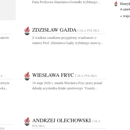
Pana Profesora Stanisława Gomułki wybitnego...
Henryk
4 czerw
+ więc
ZDZISŁAW GAJDA
CAŁA POLSKA
radców
Z wielkim smutkiem przyjęliśmy wiadomość o
śmierci Prof. Zdzisława Gajdy wybitnego znawcy...
WIESŁAWA FRYC
KA
CAŁA POLSKA
 którym
16 maja 2026 r. zmarła Wiesława Fryc przez ponad
ska...
dekadę asystentka działu sportowego "Gazety...
ANDRZEJ OLECHOWSKI
CAŁA
POLSKA
i o