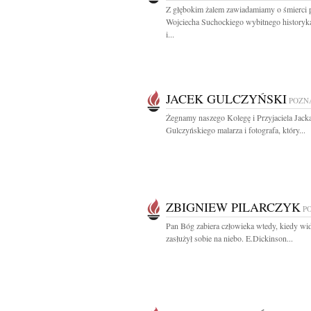
Z głębokim żalem zawiadamiamy o śmierci p
Wojciecha Suchockiego wybitnego historyka
i...
JACEK GULCZYŃSKI
POZN
Żegnamy naszego Kolegę i Przyjaciela Jack
Gulczyńskiego malarza i fotografa, który...
ZBIGNIEW PILARCZYK
P
Pan Bóg zabiera człowieka wtedy, kiedy wid
zasłużył sobie na niebo. E.Dickinson...