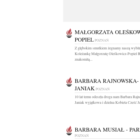
MAŁGORZATA OLEŚKOW
POPIEL
POZNAŃ
Z głębokim smutkiem żegnamy naszą wybit
Koleżankę Małgorzatę Oleśkowicz-Popiel B
znakomitą...
BARBARA RAJNOWSKA-
JANIAK
POZNAŃ
10 lat temu odeszła droga nam Barbara Raj
Janiak wyjątkowa i dzielna Kobieta Cześć Jej
BARBARA MUSIAŁ - PAR
POZNAŃ