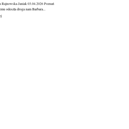
a Rajnowska-Janiak
03.04.2026
Poznań
temu odeszła droga nam Barbara...
ej