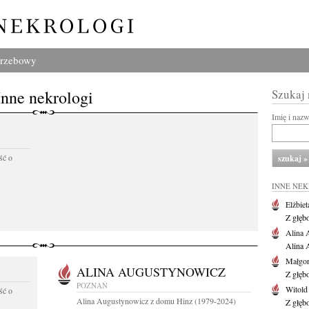
grzebowy
Inne nekrologi
Szukaj
Imię i naz
ść o
INNE NE
Elżbiet
Z głęb
Alina 
Alina 
Małgor
ALINA AUGUSTYNOWICZ
Z głęb
POZNAŃ
Witold
ść o
Alina Augustynowicz z domu Hinz (1979-2024)
Z głęb