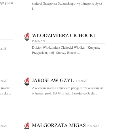
ego grona
śmierci Grzegorza Dziamskiego wybitnego krytyka
i...
WŁODZIMIERZ CICHOCKI
POZNAŃ
Doktor Włodzimierz Cichocki Włodku - Kuzynie,
żanki
Przyjacielu, mój "Starszy Bracie"....
JAROSŁAW GZYL
ZNAŃ
POZNAŃ
 śmierci
Z wielkim żalem i smutkiem przyjęliśmy wiadomość
oryka...
o śmierci prof. UAM dr hab. Jarosława Gzyla...
MAŁGORZATA MIGAS
ZNAŃ
POZNAŃ