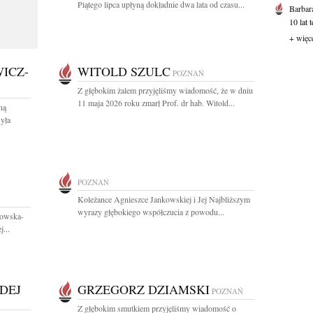
Piątego lipca upłyną dokładnie dwa lata od czasu...
Barbar
10 lat 
+ więc
ICZ-
WITOLD SZULC
POZNAŃ
Z głębokim żalem przyjęliśmy wiadomość, że w dniu
11 maja 2026 roku zmarł Prof. dr hab. Witold...
ną
yła
POZNAŃ
Koleżance Agnieszce Jankowskiej i Jej Najbliższym
wyrazy głębokiego współczucia z powodu...
nowska-
...
DEJ
GRZEGORZ DZIAMSKI
POZNAŃ
Z głębokim smutkiem przyjęliśmy wiadomość o