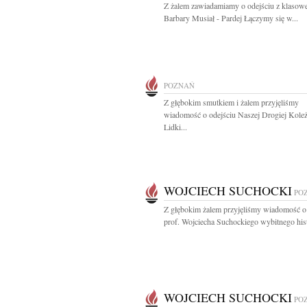
Z żalem zawiadamiamy o odejściu z klasow
Barbary Musiał - Pardej Łączymy się w...
POZNAŃ
Z głębokim smutkiem i żalem przyjęliśmy
wiadomość o odejściu Naszej Drogiej Kole
Lidki...
WOJCIECH SUCHOCKI
PO
Z głębokim żalem przyjęliśmy wiadomość o
prof. Wojciecha Suchockiego wybitnego hist
WOJCIECH SUCHOCKI
PO