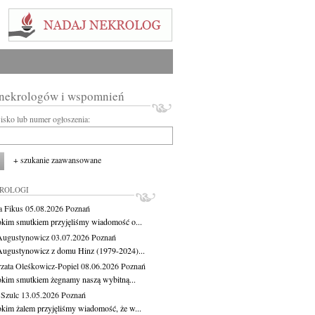
 nekrologów i wspomnień
wisko lub numer ogłoszenia:
+ szukanie zaawansowane
KROLOGI
a Fikus
05.08.2026
Poznań
okim smutkiem przyjęliśmy wiadomość o...
Augustynowicz
03.07.2026
Poznań
Augustynowicz z domu Hinz (1979-2024)...
zata Oleśkowicz-Popiel
08.06.2026
Poznań
okim smutkiem żegnamy naszą wybitną...
 Szulc
13.05.2026
Poznań
okim żalem przyjęliśmy wiadomość, że w...