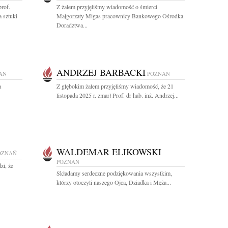
rof.
Z żalem przyjęliśmy wiadomość o śmierci
 sztuki
Małgorzaty Migas pracownicy Bankowego Ośrodka
Doradztwa...
ANDRZEJ BARBACKI
AŃ
POZNAŃ
a
Z głębokim żalem przyjęliśmy wiadomość, że 21
listopada 2025 r. zmarł Prof. dr hab. inż. Andrzej...
WALDEMAR ELIKOWSKI
OZNAŃ
POZNAŃ
zi, że
Składamy serdeczne podziękowania wszystkim,
którzy otoczyli naszego Ojca, Dziadka i Męża...