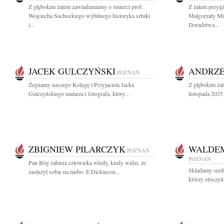
Z głębokim żalem zawiadamiamy o śmierci prof.
Z żalem przyj
Wojciecha Suchockiego wybitnego historyka sztuki
Małgorzaty M
i...
Doradztwa...
JACEK GULCZYŃSKI
ANDRZE
POZNAŃ
Żegnamy naszego Kolegę i Przyjaciela Jacka
Z głębokim ża
Gulczyńskiego malarza i fotografa, który...
listopada 2025 
ZBIGNIEW PILARCZYK
WALDEM
POZNAŃ
POZNAŃ
Pan Bóg zabiera człowieka wtedy, kiedy widzi, że
Składamy serd
zasłużył sobie na niebo. E.Dickinson...
którzy otoczyl