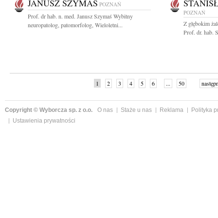
JANUSZ SZYMAŚ
STANIS
POZNAŃ
POZNAŃ
Prof. dr hab. n. med. Janusz Szymaś Wybitny
Z głębokim ża
neuropatolog, patomorfolog, Wieloletni...
Prof. dr. hab.
1
2
3
4
5
6
...
50
następ
Copyright © Wyborcza sp. z o.o.
O nas
Staże u nas
Reklama
Polityka 
Ustawienia prywatności