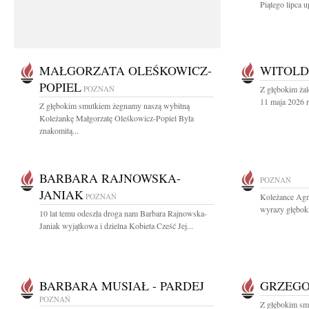
Piątego lipca u
MAŁGORZATA OLEŚKOWICZ-
WITOLD
POPIEL
POZNAŃ
Z głębokim ża
11 maja 2026 r
Z głębokim smutkiem żegnamy naszą wybitną
Koleżankę Małgorzatę Oleśkowicz-Popiel Była
znakomitą...
BARBARA RAJNOWSKA-
POZNAŃ
JANIAK
POZNAŃ
Koleżance Agni
wyrazy głębok
10 lat temu odeszła droga nam Barbara Rajnowska-
Janiak wyjątkowa i dzielna Kobieta Cześć Jej...
BARBARA MUSIAŁ - PARDEJ
GRZEGO
POZNAŃ
Z głębokim sm