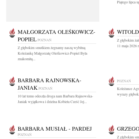
Piątego lipca u
MAŁGORZATA OLEŚKOWICZ-
WITOLD
POPIEL
POZNAŃ
Z głębokim ża
11 maja 2026 r
Z głębokim smutkiem żegnamy naszą wybitną
Koleżankę Małgorzatę Oleśkowicz-Popiel Była
znakomitą...
BARBARA RAJNOWSKA-
POZNAŃ
JANIAK
POZNAŃ
Koleżance Agni
wyrazy głębok
10 lat temu odeszła droga nam Barbara Rajnowska-
Janiak wyjątkowa i dzielna Kobieta Cześć Jej...
BARBARA MUSIAŁ - PARDEJ
GRZEGO
POZNAŃ
Z głębokim sm