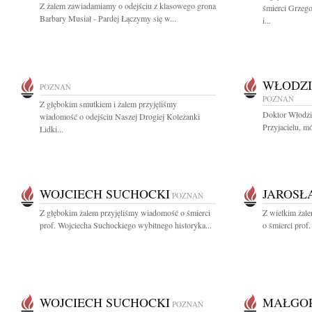
Z żalem zawiadamiamy o odejściu z klasowego grona
śmierci Grzeg
Barbary Musiał - Pardej Łączymy się w...
i...
WŁODZI
POZNAŃ
POZNAŃ
Z głębokim smutkiem i żalem przyjęliśmy
Doktor Włodzi
wiadomość o odejściu Naszej Drogiej Koleżanki
Przyjacielu, mó
Lidki...
WOJCIECH SUCHOCKI
JAROSŁ
POZNAŃ
Z głębokim żalem przyjęliśmy wiadomość o śmierci
Z wielkim żal
prof. Wojciecha Suchockiego wybitnego historyka...
o śmierci prof
WOJCIECH SUCHOCKI
MAŁGOR
POZNAŃ