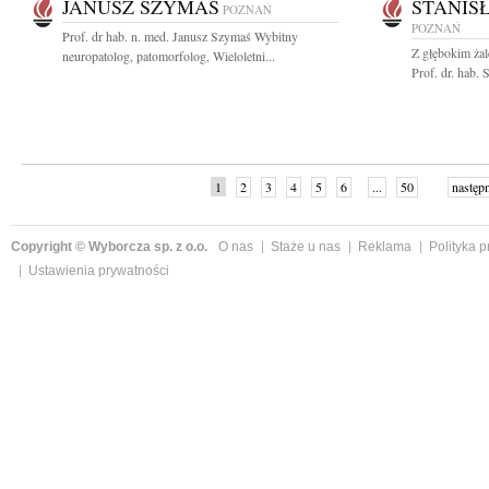
JANUSZ SZYMAŚ
STANIS
POZNAŃ
POZNAŃ
Prof. dr hab. n. med. Janusz Szymaś Wybitny
Z głębokim ża
neuropatolog, patomorfolog, Wieloletni...
Prof. dr. hab.
1
2
3
4
5
6
...
50
następ
Copyright © Wyborcza sp. z o.o.
O nas
Staże u nas
Reklama
Polityka 
Ustawienia prywatności