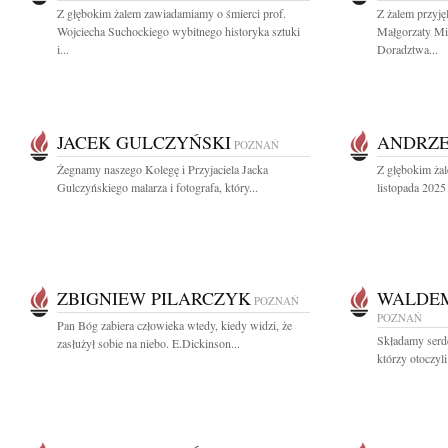
Z głębokim żalem zawiadamiamy o śmierci prof.
Z żalem przyj
Wojciecha Suchockiego wybitnego historyka sztuki
Małgorzaty M
i...
Doradztwa...
JACEK GULCZYŃSKI
ANDRZE
POZNAŃ
Żegnamy naszego Kolegę i Przyjaciela Jacka
Z głębokim ża
Gulczyńskiego malarza i fotografa, który...
listopada 2025 
ZBIGNIEW PILARCZYK
WALDEM
POZNAŃ
POZNAŃ
Pan Bóg zabiera człowieka wtedy, kiedy widzi, że
Składamy serd
zasłużył sobie na niebo. E.Dickinson...
którzy otoczyl