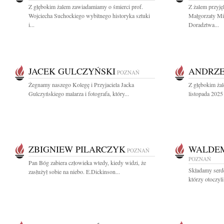
Z głębokim żalem zawiadamiamy o śmierci prof.
Z żalem przyj
Wojciecha Suchockiego wybitnego historyka sztuki
Małgorzaty M
i...
Doradztwa...
JACEK GULCZYŃSKI
ANDRZE
POZNAŃ
Żegnamy naszego Kolegę i Przyjaciela Jacka
Z głębokim ża
Gulczyńskiego malarza i fotografa, który...
listopada 2025 
ZBIGNIEW PILARCZYK
WALDEM
POZNAŃ
POZNAŃ
Pan Bóg zabiera człowieka wtedy, kiedy widzi, że
Składamy serd
zasłużył sobie na niebo. E.Dickinson...
którzy otoczyl