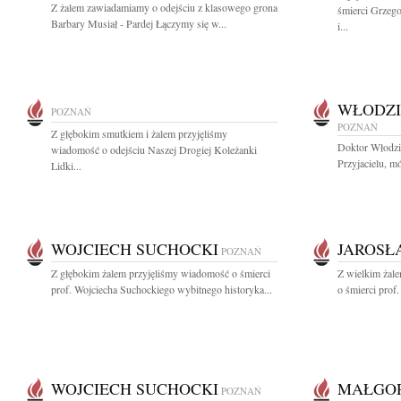
Z żalem zawiadamiamy o odejściu z klasowego grona
śmierci Grzeg
Barbary Musiał - Pardej Łączymy się w...
i...
WŁODZI
POZNAŃ
POZNAŃ
Z głębokim smutkiem i żalem przyjęliśmy
Doktor Włodzi
wiadomość o odejściu Naszej Drogiej Koleżanki
Przyjacielu, mó
Lidki...
WOJCIECH SUCHOCKI
JAROSŁ
POZNAŃ
Z głębokim żalem przyjęliśmy wiadomość o śmierci
Z wielkim żal
prof. Wojciecha Suchockiego wybitnego historyka...
o śmierci prof
WOJCIECH SUCHOCKI
MAŁGOR
POZNAŃ