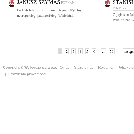
JANUSZ SZYMAŚ
STANIS
POZNAŃ
POZNAŃ
Prof. dr hab. n. med. Janusz Szymaś Wybitny
Z głębokim ża
neuropatolog, patomorfolog, Wieloletni...
Prof. dr. hab.
1
2
3
4
5
6
...
50
następ
Copyright © Wyborcza sp. z o.o.
O nas
Staże u nas
Reklama
Polityka 
Ustawienia prywatności