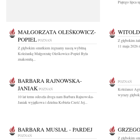
Piątego lipca u
MAŁGORZATA OLEŚKOWICZ-
WITOLD
POPIEL
POZNAŃ
Z głębokim ża
11 maja 2026 r
Z głębokim smutkiem żegnamy naszą wybitną
Koleżankę Małgorzatę Oleśkowicz-Popiel Była
znakomitą...
BARBARA RAJNOWSKA-
POZNAŃ
JANIAK
POZNAŃ
Koleżance Agni
wyrazy głębok
10 lat temu odeszła droga nam Barbara Rajnowska-
Janiak wyjątkowa i dzielna Kobieta Cześć Jej...
BARBARA MUSIAŁ - PARDEJ
GRZEGO
POZNAŃ
Z głębokim sm