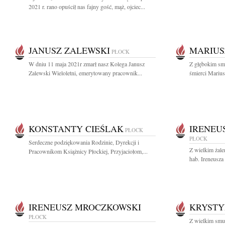
2021 r. rano opuścił nas fajny gość, mąż, ojciec...
JANUSZ ZALEWSKI
MARIUS
PŁOCK
W dniu 11 maja 2021r zmarł nasz Kolega Janusz
Z głębokim sm
Zalewski Wieloletni, emerytowany pracownik...
śmierci Marius
KONSTANTY CIEŚLAK
IRENEU
PŁOCK
PŁOCK
Serdeczne podziękowania Rodzinie, Dyrekcji i
Z wielkim żale
Pracownikom Książnicy Płockiej, Przyjaciołom,...
hab. Ireneusza
IRENEUSZ MROCZKOWSKI
KRYSTY
PŁOCK
Z wielkim smu