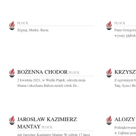
PŁOCK
PŁOCK
Żegnaj, Marku. Basia
Panu Grzegorz
wyrazy głęboki
BOŻENNA CHODOR
KRZYSZ
PŁOCK
2 kwietnia 2021, w Wielki Piątek, odeszła moja
Z ogromnym b
Mama i ukochana Babcia moich córek Dr...
Tatę, Syna i Br
JAROSŁAW KAZIMIERZ
ALOJZY
MANTAY
PŁOCK
Podziękowanie
w Gąbinie poże
mjr Jarosław Kazimierz Mantay W sobotę 17 lipca