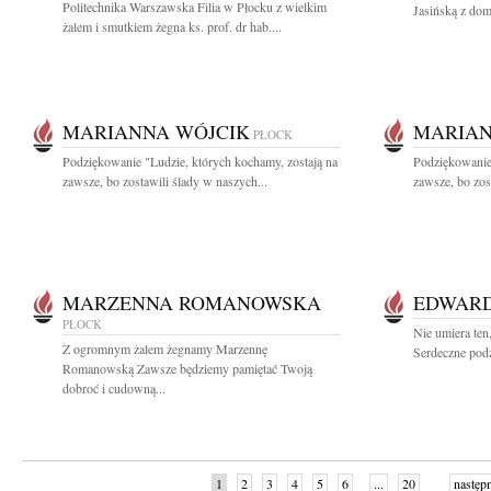
Politechnika Warszawska Filia w Płocku z wielkim
Jasińską z dom
żalem i smutkiem żegna ks. prof. dr hab....
MARIANNA WÓJCIK
MARIAN
PŁOCK
Podziękowanie "Ludzie, których kochamy, zostają na
Podziękowanie 
zawsze, bo zostawili ślady w naszych...
zawsze, bo zos
MARZENNA ROMANOWSKA
EDWARD
PŁOCK
Nie umiera ten
Z ogromnym żalem żegnamy Marzennę
Serdeczne podz
Romanowską Zawsze będziemy pamiętać Twoją
dobroć i cudowną...
1
2
3
4
5
6
...
20
następ