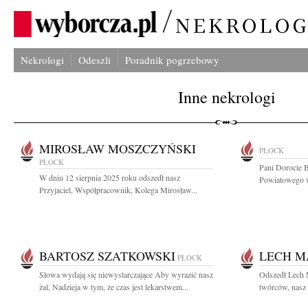
Nekrologi
Odeszli
Poradnik pogrzebowy
Inne nekrologi
MIROSŁAW MOSZCZYŃSKI
PŁOCK
PŁOCK
Pani Dorocie 
W dniu 12 sierpnia 2025 roku odszedł nasz
Powiatowego w
Przyjaciel, Współpracownik, Kolega Mirosław...
BARTOSZ SZATKOWSKI
LECH M
PŁOCK
Słowa wydają się niewystarczające Aby wyrazić nasz
Odszedł Lech 
żal, Nadzieja w tym, że czas jest lekarstwem...
twórców, nasz 