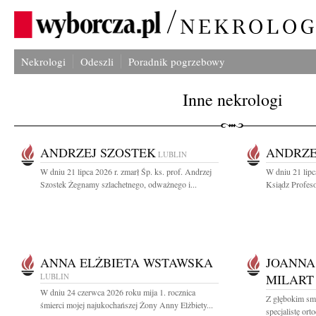
Nekrologi
Odeszli
Poradnik pogrzebowy
Inne nekrologi
ANDRZEJ SZOSTEK
ANDRZE
LUBLIN
W dniu 21 lipca 2026 r. zmarł Śp. ks. prof. Andrzej
W dniu 21 lipc
Szostek Żegnamy szlachetnego, odważnego i...
Ksiądz Profeso
ANNA ELŻBIETA WSTAWSKA
JOANNA
LUBLIN
MILART
W dniu 24 czerwca 2026 roku mija 1. rocznica
Z głębokim sm
śmierci mojej najukochańszej Żony Anny Elżbiety...
specjalistę or