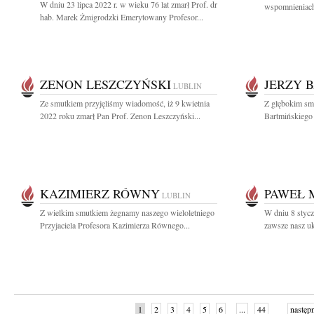
W dniu 23 lipca 2022 r. w wieku 76 lat zmarł Prof. dr
wspomnieniach
hab. Marek Żmigrodzki Emerytowany Profesor...
ZENON LESZCZYŃSKI
JERZY 
LUBLIN
Ze smutkiem przyjęliśmy wiadomość, iż 9 kwietnia
Z głębokim smu
2022 roku zmarł Pan Prof. Zenon Leszczyński...
Bartmińskiego
KAZIMIERZ RÓWNY
PAWEŁ 
LUBLIN
Z wielkim smutkiem żegnamy naszego wieloletniego
W dniu 8 stycz
Przyjaciela Profesora Kazimierza Równego...
zawsze nasz uk
1
2
3
4
5
6
...
44
następ