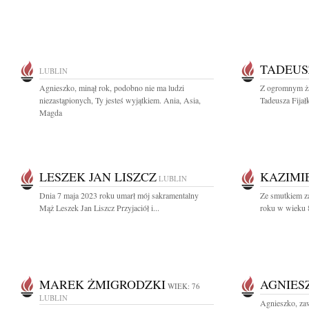
TADEUS
LUBLIN
Agnieszko, minął rok, podobno nie ma ludzi
Z ogromnym ża
niezastąpionych, Ty jesteś wyjątkiem. Ania, Asia,
Tadeusza Fijałk
Magda
LESZEK JAN LISZCZ
KAZIMI
LUBLIN
Dnia 7 maja 2023 roku umarł mój sakramentalny
Ze smutkiem z
Mąż Leszek Jan Liszcz Przyjaciół i...
roku w wieku 81
MAREK ŻMIGRODZKI
AGNIES
WIEK: 76
LUBLIN
Agnieszko, za