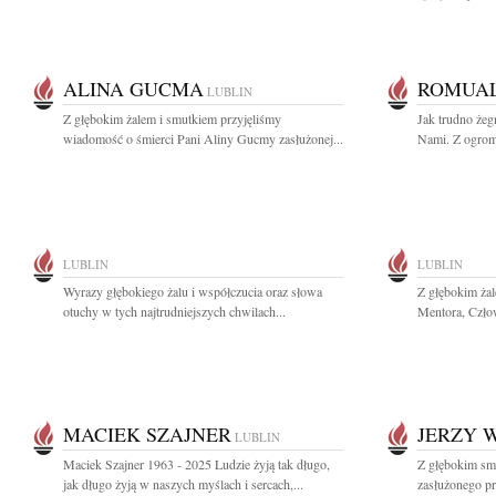
ALINA GUCMA
ROMUA
LUBLIN
Z głębokim żalem i smutkiem przyjęliśmy
Jak trudno żeg
wiadomość o śmierci Pani Aliny Gucmy zasłużonej...
Nami. Z ogrom
LUBLIN
LUBLIN
Wyrazy głębokiego żalu i współczucia oraz słowa
Z głębokim ża
otuchy w tych najtrudniejszych chwilach...
Mentora, Człow
MACIEK SZAJNER
JERZY 
LUBLIN
Maciek Szajner 1963 - 2025 Ludzie żyją tak długo,
Z głębokim sm
jak długo żyją w naszych myślach i sercach,...
zasłużonego pr