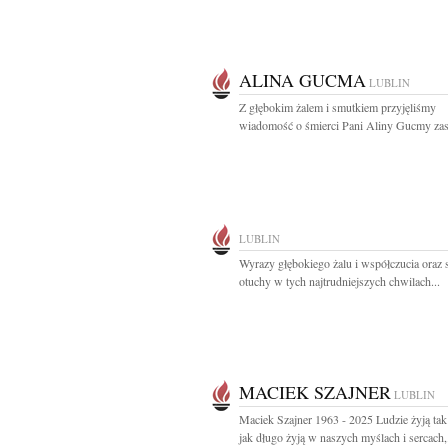
ALINA GUCMA
LUBLIN
Z głębokim żalem i smutkiem przyjęliśmy
wiadomość o śmierci Pani Aliny Gucmy zasł
LUBLIN
Wyrazy głębokiego żalu i współczucia oraz
otuchy w tych najtrudniejszych chwilach...
MACIEK SZAJNER
LUBLIN
Maciek Szajner 1963 - 2025 Ludzie żyją tak
jak długo żyją w naszych myślach i sercach,.