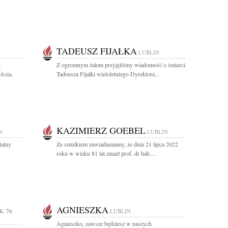
TADEUSZ FIJAŁKA
LUBLIN
i
Z ogromnym żalem przyjęliśmy wiadomość o śmierci
 Asia,
Tadeusza Fijałki wieloletniego Dyrektora...
KAZIMIERZ GOEBEL
N
LUBLIN
talny
Ze smutkiem zawiadamiamy, że dnia 21 lipca 2022
roku w wieku 81 lat zmarł prof. dr hab....
AGNIESZKA
K: 76
LUBLIN
Agnieszko, zawsze będziesz w naszych