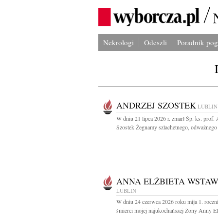
Nekrologi
Odeszli
Poradnik po
ANDRZEJ SZOSTEK
LUBLIN
W dniu 21 lipca 2026 r. zmarł Śp. ks. prof.
Szostek Żegnamy szlachetnego, odważnego i
ANNA ELŻBIETA WSTA
LUBLIN
W dniu 24 czerwca 2026 roku mija 1. roczn
śmierci mojej najukochańszej Żony Anny Elż