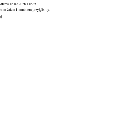
 Gucma
16.02.2026
Lublin
okim żalem i smutkiem przyjęliśmy...
ej