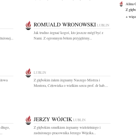
Alina
Z głęb
+ więc
ROMUALD WRONOWSKI
LUBLIN
Jak trudno żegnać kogoś, kto jeszcze mógł być z
użonej...
Nami. Z ogromnym bólem przyjęliśmy...
LUBLIN
 słowa
Z głębokim żalem żegnamy Naszego Mistrza i
Mentora, Człowieka o wielkim sercu prof. dr hab....
JERZY WÓJCIK
LUBLIN
 długo,
Z głębokim smutkiem żegnamy wieloletniego i
..
zasłużonego pracownika Jerzego Wójcika...