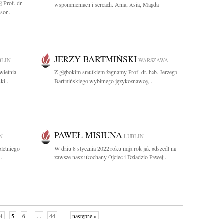
ł Prof. dr
wspomnieniach i sercach. Ania, Asia, Magda
or...
JERZY BARTMIŃSKI
BLIN
WARSZAWA
wietnia
Z głębokim smutkiem żegnamy Prof. dr. hab. Jerzego
ki...
Bartmińskiego wybitnego językoznawcę,...
PAWEŁ MISIUNA
N
LUBLIN
letniego
W dniu 8 stycznia 2022 roku mija rok jak odszedł na
..
zawsze nasz ukochany Ojciec i Dziadzio Paweł...
4
5
6
...
44
następne »