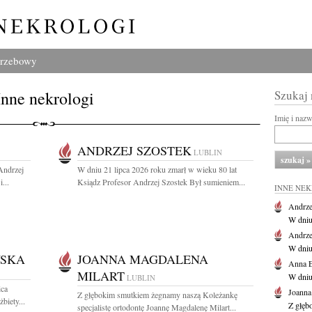
grzebowy
Inne nekrologi
Szukaj
Imię i naz
ANDRZEJ SZOSTEK
LUBLIN
 Andrzej
W dniu 21 lipca 2026 roku zmarł w wieku 80 lat
...
Ksiądz Profesor Andrzej Szostek Był sumieniem...
INNE NE
Andrze
W dniu 
Andrze
W dniu 
WSKA
JOANNA MAGDALENA
Anna E
MILART
W dniu
LUBLIN
ica
Joanna
Z głębokim smutkiem żegnamy naszą Koleżankę
biety...
Z głęb
specjalistę ortodontę Joannę Magdalenę Milart...