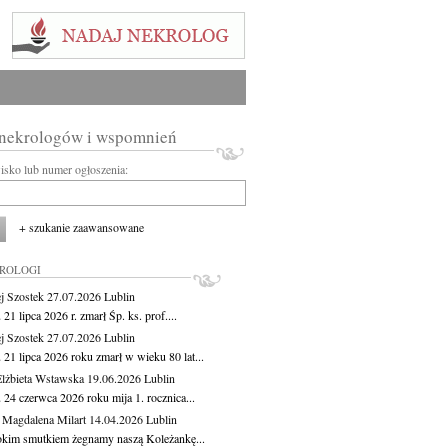
 nekrologów i wspomnień
wisko lub numer ogłoszenia:
+ szukanie zaawansowane
KROLOGI
j Szostek
27.07.2026
Lublin
21 lipca 2026 r. zmarł Śp. ks. prof....
j Szostek
27.07.2026
Lublin
21 lipca 2026 roku zmarł w wieku 80 lat...
lżbieta Wstawska
19.06.2026
Lublin
 24 czerwca 2026 roku mija 1. rocznica...
 Magdalena Milart
14.04.2026
Lublin
okim smutkiem żegnamy naszą Koleżankę...