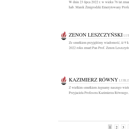
W dniu 23 lipca 2022 r. w wieku 76 lat zmar
hab. Marek Żmigrodzki Emerytowany Profes
ZENON LESZCZYŃSKI
LU
Ze smutkiem przyjęliśmy wiadomość, iż 9 k
2022 roku zmarł Pan Prof. Zenon Leszczyńs
KAZIMIERZ RÓWNY
LUBLI
Z wielkim smutkiem żegnamy naszego wielo
Przyjaciela Profesora Kazimierza Równego.
1
2
3