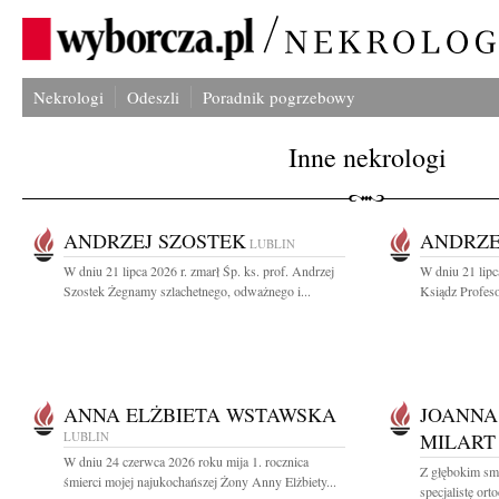
Nekrologi
Odeszli
Poradnik pogrzebowy
Inne nekrologi
ANDRZEJ SZOSTEK
ANDRZE
LUBLIN
W dniu 21 lipca 2026 r. zmarł Śp. ks. prof. Andrzej
W dniu 21 lipc
Szostek Żegnamy szlachetnego, odważnego i...
Ksiądz Profeso
ANNA ELŻBIETA WSTAWSKA
JOANNA
LUBLIN
MILART
W dniu 24 czerwca 2026 roku mija 1. rocznica
Z głębokim sm
śmierci mojej najukochańszej Żony Anny Elżbiety...
specjalistę or