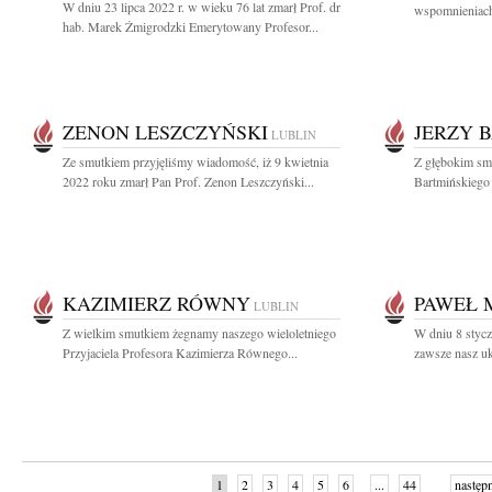
W dniu 23 lipca 2022 r. w wieku 76 lat zmarł Prof. dr
wspomnieniach
hab. Marek Żmigrodzki Emerytowany Profesor...
ZENON LESZCZYŃSKI
JERZY 
LUBLIN
Ze smutkiem przyjęliśmy wiadomość, iż 9 kwietnia
Z głębokim smu
2022 roku zmarł Pan Prof. Zenon Leszczyński...
Bartmińskiego
KAZIMIERZ RÓWNY
PAWEŁ 
LUBLIN
Z wielkim smutkiem żegnamy naszego wieloletniego
W dniu 8 stycz
Przyjaciela Profesora Kazimierza Równego...
zawsze nasz uk
1
2
3
4
5
6
...
44
następ