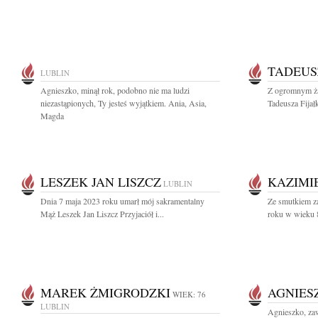
TADEUS
LUBLIN
Agnieszko, minął rok, podobno nie ma ludzi
Z ogromnym ża
niezastąpionych, Ty jesteś wyjątkiem. Ania, Asia,
Tadeusza Fijałk
Magda
LESZEK JAN LISZCZ
KAZIMI
LUBLIN
Dnia 7 maja 2023 roku umarł mój sakramentalny
Ze smutkiem z
Mąż Leszek Jan Liszcz Przyjaciół i...
roku w wieku 81
MAREK ŻMIGRODZKI
AGNIES
WIEK: 76
LUBLIN
Agnieszko, za