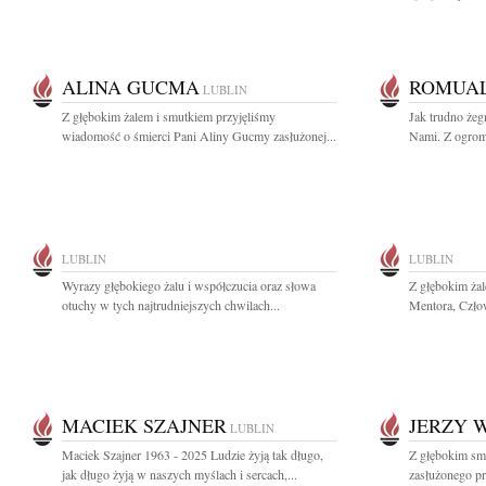
ALINA GUCMA
ROMUA
LUBLIN
Z głębokim żalem i smutkiem przyjęliśmy
Jak trudno żeg
wiadomość o śmierci Pani Aliny Gucmy zasłużonej...
Nami. Z ogrom
LUBLIN
LUBLIN
Wyrazy głębokiego żalu i współczucia oraz słowa
Z głębokim ża
otuchy w tych najtrudniejszych chwilach...
Mentora, Człow
MACIEK SZAJNER
JERZY 
LUBLIN
Maciek Szajner 1963 - 2025 Ludzie żyją tak długo,
Z głębokim sm
jak długo żyją w naszych myślach i sercach,...
zasłużonego pr