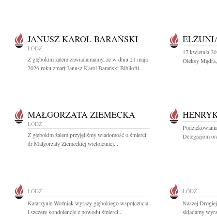
JANUSZ KAROL BARAŃSKI
ELŻUNI
ŁÓDŹ
17 kwietnia 20
Z głębokim żalem zawiadamiamy, że w dniu 21 maja
Oleksy Mądra, 
2026 roku zmarł Janusz Karol Barański Bibliofil...
MAŁGORZATA ZIEMECKA
HENRYK
ŁÓDŹ
Podziękowania
Z głębokim żalem przyjęliśmy wiadomość o śmierci
Delegacjom or
dr Małgorzaty Ziemeckiej wieloletniej...
ŁÓDŹ
ŁÓDŹ
Katarzynie Woźniak wyrazy głębokiego współczucia
Naszej Drogie
i szczere kondolencje z powodu śmierci...
składamy wyraz