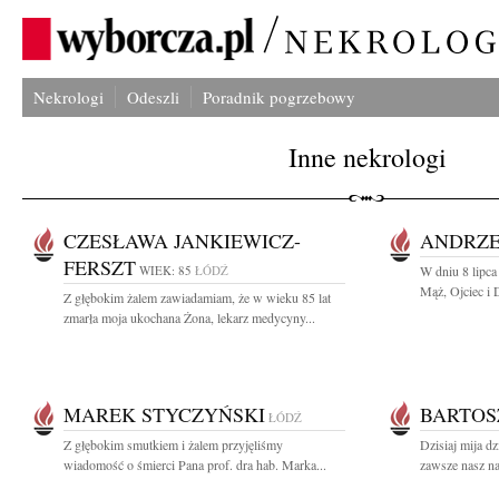
Nekrologi
Odeszli
Poradnik pogrzebowy
Inne nekrologi
CZESŁAWA JANKIEWICZ-
ANDRZE
FERSZT
WIEK: 85
ŁÓDŹ
W dniu 8 lipca
Mąż, Ojciec i 
Z głębokim żalem zawiadamiam, że w wieku 85 lat
zmarła moja ukochana Żona, lekarz medycyny...
MAREK STYCZYŃSKI
BARTOS
ŁÓDŹ
Z głębokim smutkiem i żalem przyjęliśmy
Dzisiaj mija dz
wiadomość o śmierci Pana prof. dra hab. Marka...
zawsze nasz na