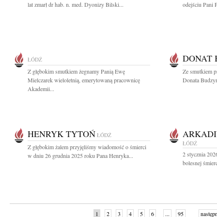
lat zmarł dr hab. n. med. Dyonizy Bilski...
odejściu Pani 
DONAT 
ŁÓDŹ
Z głębokim smutkiem żegnamy Panią Ewę
Ze smutkiem p
Mielczarek wieloletnią, emerytowaną pracownicę
Donata Budzyń
Akademii...
HENRYK TYTOŃ
ARKADI
ŁÓDŹ
ŁÓDŹ
Z głębokim żalem przyjęliśmy wiadomość o śmierci
2 stycznia 202
w dniu 26 grudnia 2025 roku Pana Henryka...
bolesnej śmier
1
2
3
4
5
6
...
95
następ