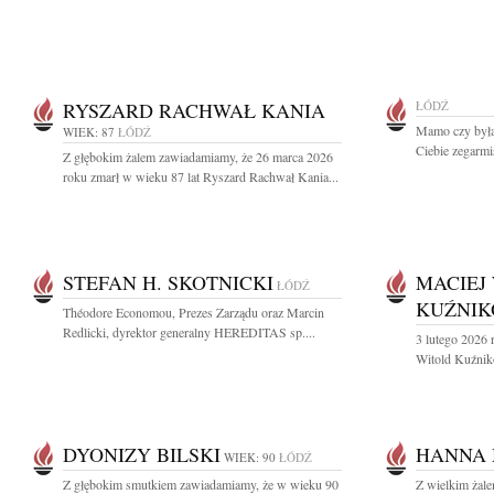
RYSZARD RACHWAŁ KANIA
ŁÓDŹ
Mamo czy byłaś
WIEK: 87
ŁÓDŹ
Ciebie zegarmis
Z głębokim żalem zawiadamiamy, że 26 marca 2026
roku zmarł w wieku 87 lat Ryszard Rachwał Kania...
STEFAN H. SKOTNICKI
MACIEJ
ŁÓDŹ
KUŹNIK
Théodore Economou, Prezes Zarządu oraz Marcin
Redlicki, dyrektor generalny HEREDITAS sp....
3 lutego 2026 
Witold Kuźniko
DYONIZY BILSKI
HANNA
WIEK: 90
ŁÓDŹ
Z głębokim smutkiem zawiadamiamy, że w wieku 90
Z wielkim żal