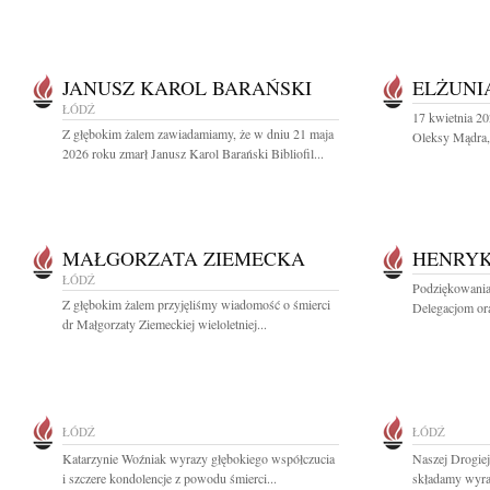
JANUSZ KAROL BARAŃSKI
ELŻUNI
ŁÓDŹ
17 kwietnia 20
Z głębokim żalem zawiadamiamy, że w dniu 21 maja
Oleksy Mądra, 
2026 roku zmarł Janusz Karol Barański Bibliofil...
MAŁGORZATA ZIEMECKA
HENRYK
ŁÓDŹ
Podziękowania
Z głębokim żalem przyjęliśmy wiadomość o śmierci
Delegacjom or
dr Małgorzaty Ziemeckiej wieloletniej...
ŁÓDŹ
ŁÓDŹ
Katarzynie Woźniak wyrazy głębokiego współczucia
Naszej Drogie
i szczere kondolencje z powodu śmierci...
składamy wyraz