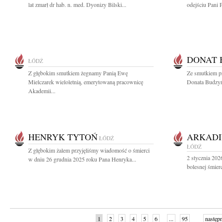
lat zmarł dr hab. n. med. Dyonizy Bilski...
odejściu Pani 
DONAT 
ŁÓDŹ
Z głębokim smutkiem żegnamy Panią Ewę
Ze smutkiem p
Mielczarek wieloletnią, emerytowaną pracownicę
Donata Budzyń
Akademii...
HENRYK TYTOŃ
ARKADI
ŁÓDŹ
ŁÓDŹ
Z głębokim żalem przyjęliśmy wiadomość o śmierci
2 stycznia 202
w dniu 26 grudnia 2025 roku Pana Henryka...
bolesnej śmier
1
2
3
4
5
6
...
95
następ