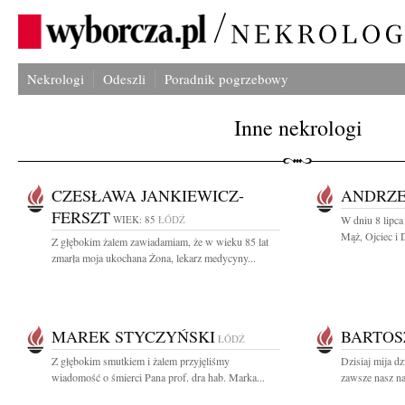
Nekrologi
Odeszli
Poradnik pogrzebowy
Inne nekrologi
CZESŁAWA JANKIEWICZ-
ANDRZE
FERSZT
WIEK: 85
ŁÓDŹ
W dniu 8 lipca
Mąż, Ojciec i 
Z głębokim żalem zawiadamiam, że w wieku 85 lat
zmarła moja ukochana Żona, lekarz medycyny...
MAREK STYCZYŃSKI
BARTOS
ŁÓDŹ
Z głębokim smutkiem i żalem przyjęliśmy
Dzisiaj mija dz
wiadomość o śmierci Pana prof. dra hab. Marka...
zawsze nasz na