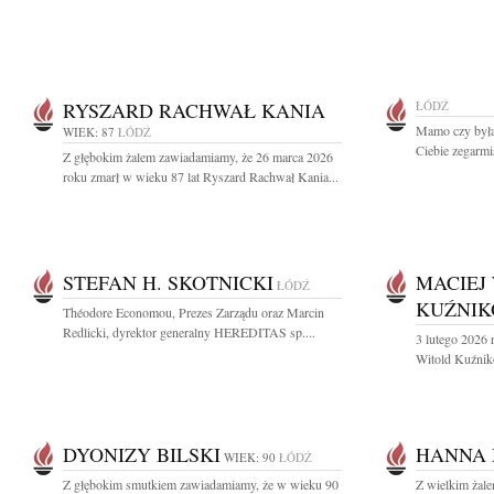
RYSZARD RACHWAŁ KANIA
ŁÓDŹ
Mamo czy byłaś
WIEK: 87
ŁÓDŹ
Ciebie zegarmis
Z głębokim żalem zawiadamiamy, że 26 marca 2026
roku zmarł w wieku 87 lat Ryszard Rachwał Kania...
STEFAN H. SKOTNICKI
MACIEJ
ŁÓDŹ
KUŹNIK
Théodore Economou, Prezes Zarządu oraz Marcin
Redlicki, dyrektor generalny HEREDITAS sp....
3 lutego 2026 
Witold Kuźniko
DYONIZY BILSKI
HANNA
WIEK: 90
ŁÓDŹ
Z głębokim smutkiem zawiadamiamy, że w wieku 90
Z wielkim żal