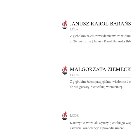
JANUSZ KAROL BARAŃS
ŁÓDŹ
Z głębokim żalem zawiadamiamy, że w dniu
2026 roku zmarł Janusz Karol Barański Bibli
MAŁGORZATA ZIEMEC
ŁÓDŹ
Z głębokim żalem przyjęliśmy wiadomość o
dr Małgorzaty Ziemeckiej wieloletniej...
ŁÓDŹ
Katarzynie Woźniak wyrazy głębokiego wsp
i szczere kondolencje z powodu śmierci...