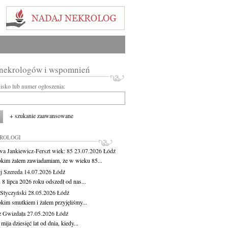
 nekrologów i wspomnień
wisko lub numer ogłoszenia:
+ szukanie zaawansowane
KROLOGI
wa Jankiewicz-Ferszt
wiek: 85
23.07.2026
Łódź
okim żalem zawiadamiam, że w wieku 85...
j Szereda
14.07.2026
Łódź
8 lipca 2026 roku odszedł od nas...
Styczyński
28.05.2026
Łódź
okim smutkiem i żalem przyjęliśmy...
z Gwizdała
27.05.2026
Łódź
 mija dziesięć lat od dnia, kiedy...