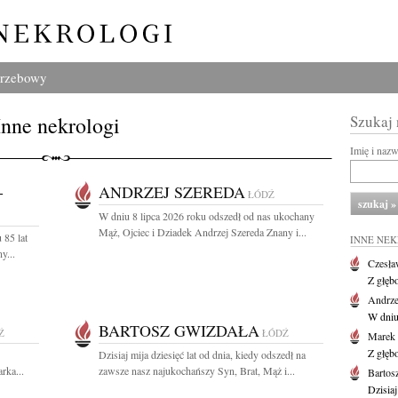
grzebowy
Inne nekrologi
Szukaj
Imię i naz
-
ANDRZEJ SZEREDA
ŁÓDŹ
W dniu 8 lipca 2026 roku odszedł od nas ukochany
Mąż, Ojciec i Dziadek Andrzej Szereda Znany i...
 85 lat
INNE NE
y...
Czesła
Z głęb
Andrze
W dniu 
BARTOSZ GWIZDAŁA
Ź
ŁÓDŹ
Marek 
Z głęb
Dzisiaj mija dziesięć lat od dnia, kiedy odszedł na
rka...
zawsze nasz najukochańszy Syn, Brat, Mąż i...
Bartos
Dzisiaj