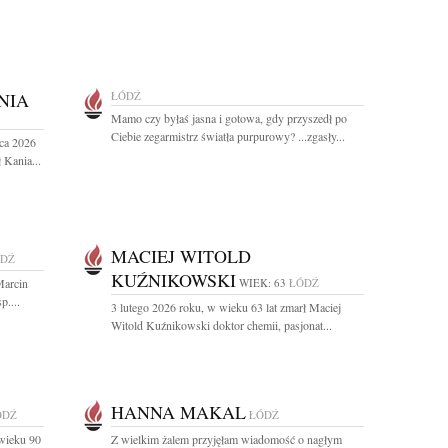
NIA
ŁÓDŹ
Mamo czy byłaś jasna i gotowa, gdy przyszedł po
Ciebie zegarmistrz światła purpurowy? ...zgasły...
ca 2026
 Kania...
MACIEJ WITOLD
DŹ
KUŹNIKOWSKI
Marcin
WIEK: 63
ŁÓDŹ
....
3 lutego 2026 roku, w wieku 63 lat zmarł Maciej
Witold Kuźnikowski doktor chemii, pasjonat...
HANNA MAKAL
ÓDŹ
ŁÓDŹ
wieku 90
Z wielkim żalem przyjęłam wiadomość o nagłym