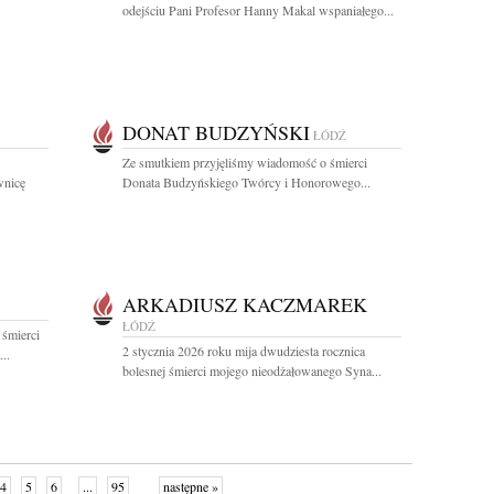
odejściu Pani Profesor Hanny Makal wspaniałego...
DONAT BUDZYŃSKI
ŁÓDŹ
Ze smutkiem przyjęliśmy wiadomość o śmierci
wnicę
Donata Budzyńskiego Twórcy i Honorowego...
ARKADIUSZ KACZMAREK
ŁÓDŹ
 śmierci
2 stycznia 2026 roku mija dwudziesta rocznica
..
bolesnej śmierci mojego nieodżałowanego Syna...
4
5
6
...
95
następne »