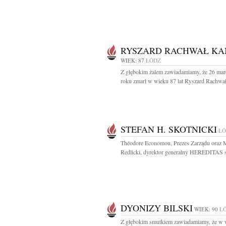
RYSZARD RACHWAŁ KA
WIEK: 87
ŁÓDŹ
Z głębokim żalem zawiadamiamy, że 26 mar
roku zmarł w wieku 87 lat Ryszard Rachwał
STEFAN H. SKOTNICKI
ŁÓ
Théodore Economou, Prezes Zarządu oraz 
Redlicki, dyrektor generalny HEREDITAS sp
DYONIZY BILSKI
WIEK: 90
Ł
Z głębokim smutkiem zawiadamiamy, że w 