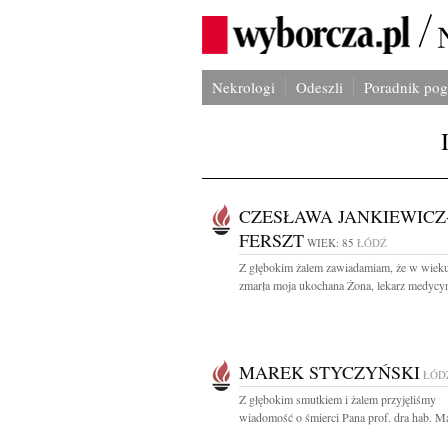
Nekrologi
Odeszli
Poradnik po
CZESŁAWA JANKIEWICZ
FERSZT
WIEK: 85
ŁÓDŹ
Z głębokim żalem zawiadamiam, że w wieku
zmarła moja ukochana Żona, lekarz medycyn
MAREK STYCZYŃSKI
ŁÓD
Z głębokim smutkiem i żalem przyjęliśmy
wiadomość o śmierci Pana prof. dra hab. Ma