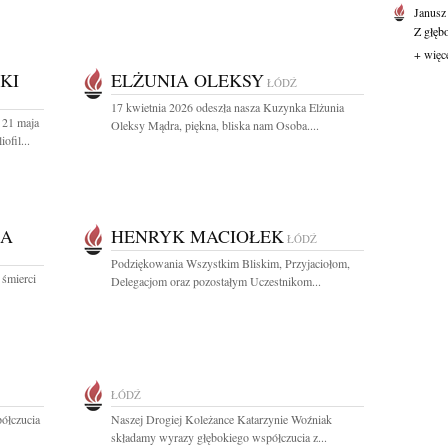
Janusz
Z głęb
+ więc
KI
ELŻUNIA OLEKSY
ŁÓDŹ
17 kwietnia 2026 odeszła nasza Kuzynka Elżunia
 21 maja
Oleksy Mądra, piękna, bliska nam Osoba....
ofil...
KA
HENRYK MACIOŁEK
ŁÓDŹ
Podziękowania Wszystkim Bliskim, Przyjaciołom,
 śmierci
Delegacjom oraz pozostałym Uczestnikom...
ŁÓDŹ
ółczucia
Naszej Drogiej Koleżance Katarzynie Woźniak
składamy wyrazy głębokiego współczucia z...