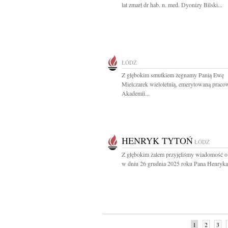
lat zmarł dr hab. n. med. Dyonizy Bilski...
ŁÓDŹ
Z głębokim smutkiem żegnamy Panią Ewę
Mielczarek wieloletnią, emerytowaną praco
Akademii...
HENRYK TYTOŃ
ŁÓDŹ
Z głębokim żalem przyjęliśmy wiadomość o
w dniu 26 grudnia 2025 roku Pana Henryka.
1
2
3