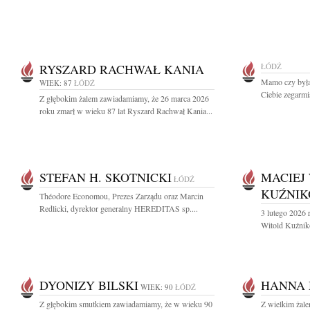
RYSZARD RACHWAŁ KANIA
ŁÓDŹ
Mamo czy byłaś
WIEK: 87
ŁÓDŹ
Ciebie zegarmis
Z głębokim żalem zawiadamiamy, że 26 marca 2026
roku zmarł w wieku 87 lat Ryszard Rachwał Kania...
STEFAN H. SKOTNICKI
MACIEJ
ŁÓDŹ
KUŹNIK
Théodore Economou, Prezes Zarządu oraz Marcin
Redlicki, dyrektor generalny HEREDITAS sp....
3 lutego 2026 
Witold Kuźniko
DYONIZY BILSKI
HANNA
WIEK: 90
ŁÓDŹ
Z głębokim smutkiem zawiadamiamy, że w wieku 90
Z wielkim żal