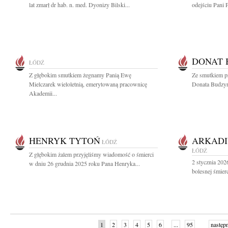
lat zmarł dr hab. n. med. Dyonizy Bilski...
odejściu Pani 
DONAT 
ŁÓDŹ
Z głębokim smutkiem żegnamy Panią Ewę
Ze smutkiem p
Mielczarek wieloletnią, emerytowaną pracownicę
Donata Budzyń
Akademii...
HENRYK TYTOŃ
ARKADI
ŁÓDŹ
ŁÓDŹ
Z głębokim żalem przyjęliśmy wiadomość o śmierci
2 stycznia 202
w dniu 26 grudnia 2025 roku Pana Henryka...
bolesnej śmier
1
2
3
4
5
6
...
95
następ