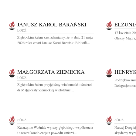
JANUSZ KAROL BARAŃSKI
ELŻUNI
ŁÓDŹ
17 kwietnia 20
Z głębokim żalem zawiadamiamy, że w dniu 21 maja
Oleksy Mądra, 
2026 roku zmarł Janusz Karol Barański Bibliofil...
MAŁGORZATA ZIEMECKA
HENRYK
ŁÓDŹ
Podziękowania
Z głębokim żalem przyjęliśmy wiadomość o śmierci
Delegacjom or
dr Małgorzaty Ziemeckiej wieloletniej...
ŁÓDŹ
ŁÓDŹ
Katarzynie Woźniak wyrazy głębokiego współczucia
Naszej Drogie
i szczere kondolencje z powodu śmierci...
składamy wyraz