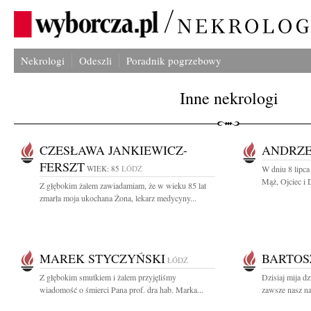
Nekrologi
Odeszli
Poradnik pogrzebowy
Inne nekrologi
CZESŁAWA JANKIEWICZ-
ANDRZE
FERSZT
WIEK: 85
ŁÓDŹ
W dniu 8 lipca
Mąż, Ojciec i 
Z głębokim żalem zawiadamiam, że w wieku 85 lat
zmarła moja ukochana Żona, lekarz medycyny...
MAREK STYCZYŃSKI
BARTOS
ŁÓDŹ
Z głębokim smutkiem i żalem przyjęliśmy
Dzisiaj mija dz
wiadomość o śmierci Pana prof. dra hab. Marka...
zawsze nasz na