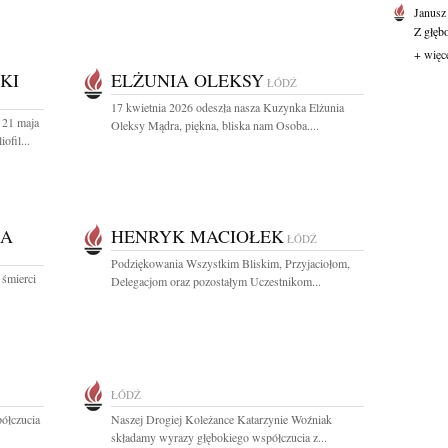
Janusz
Z głęb
+ więc
KI
ELŻUNIA OLEKSY
ŁÓDŹ
17 kwietnia 2026 odeszła nasza Kuzynka Elżunia
 21 maja
Oleksy Mądra, piękna, bliska nam Osoba....
ofil...
KA
HENRYK MACIOŁEK
ŁÓDŹ
Podziękowania Wszystkim Bliskim, Przyjaciołom,
 śmierci
Delegacjom oraz pozostałym Uczestnikom...
ŁÓDŹ
ółczucia
Naszej Drogiej Koleżance Katarzynie Woźniak
składamy wyrazy głębokiego współczucia z...