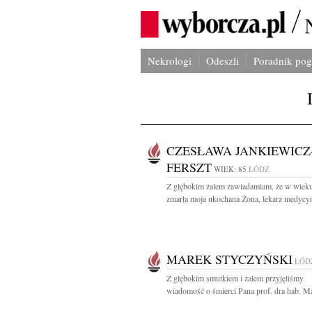
Nekrologi
Odeszli
Poradnik po
CZESŁAWA JANKIEWICZ
FERSZT
WIEK: 85
ŁÓDŹ
Z głębokim żalem zawiadamiam, że w wieku
zmarła moja ukochana Żona, lekarz medycyn
MAREK STYCZYŃSKI
ŁÓD
Z głębokim smutkiem i żalem przyjęliśmy
wiadomość o śmierci Pana prof. dra hab. Ma