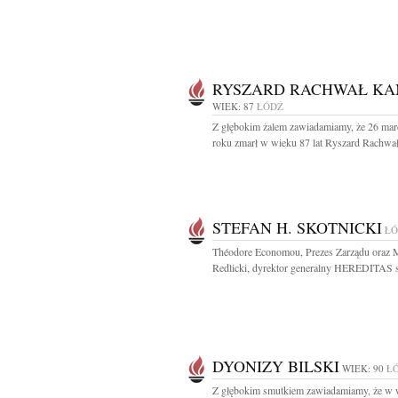
RYSZARD RACHWAŁ KA
WIEK: 87
ŁÓDŹ
Z głębokim żalem zawiadamiamy, że 26 mar
roku zmarł w wieku 87 lat Ryszard Rachwał
STEFAN H. SKOTNICKI
ŁÓ
Théodore Economou, Prezes Zarządu oraz 
Redlicki, dyrektor generalny HEREDITAS sp
DYONIZY BILSKI
WIEK: 90
Ł
Z głębokim smutkiem zawiadamiamy, że w 