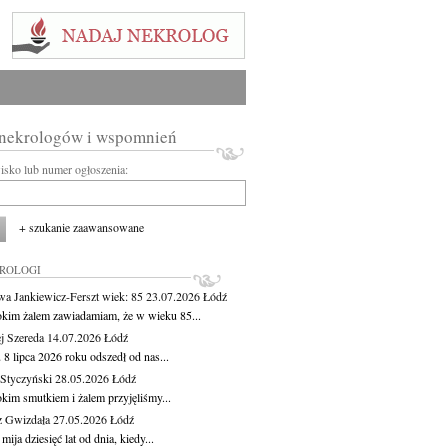
 nekrologów i wspomnień
wisko lub numer ogłoszenia:
+ szukanie zaawansowane
KROLOGI
wa Jankiewicz-Ferszt
wiek: 85
23.07.2026
Łódź
okim żalem zawiadamiam, że w wieku 85...
j Szereda
14.07.2026
Łódź
8 lipca 2026 roku odszedł od nas...
Styczyński
28.05.2026
Łódź
okim smutkiem i żalem przyjęliśmy...
z Gwizdała
27.05.2026
Łódź
 mija dziesięć lat od dnia, kiedy...