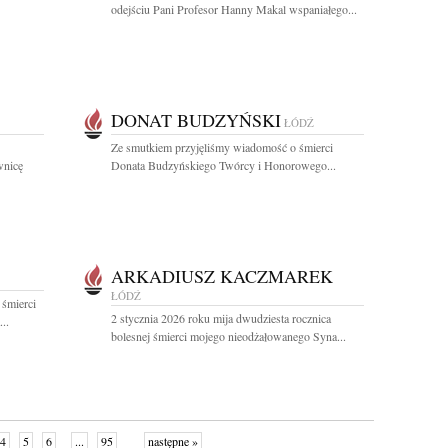
odejściu Pani Profesor Hanny Makal wspaniałego...
DONAT BUDZYŃSKI
ŁÓDŹ
Ze smutkiem przyjęliśmy wiadomość o śmierci
wnicę
Donata Budzyńskiego Twórcy i Honorowego...
ARKADIUSZ KACZMAREK
ŁÓDŹ
 śmierci
2 stycznia 2026 roku mija dwudziesta rocznica
..
bolesnej śmierci mojego nieodżałowanego Syna...
4
5
6
...
95
następne »