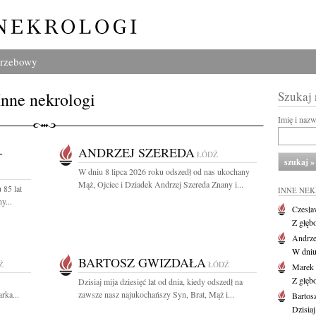
grzebowy
Inne nekrologi
Szukaj
Imię i naz
-
ANDRZEJ SZEREDA
ŁÓDŹ
W dniu 8 lipca 2026 roku odszedł od nas ukochany
Mąż, Ojciec i Dziadek Andrzej Szereda Znany i...
 85 lat
INNE NE
y...
Czesła
Z głęb
Andrze
W dniu 
BARTOSZ GWIZDAŁA
Ź
ŁÓDŹ
Marek 
Z głęb
Dzisiaj mija dziesięć lat od dnia, kiedy odszedł na
rka...
zawsze nasz najukochańszy Syn, Brat, Mąż i...
Bartos
Dzisiaj