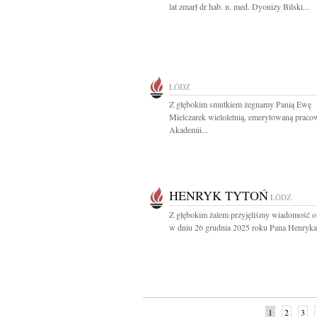
lat zmarł dr hab. n. med. Dyonizy Bilski...
ŁÓDŹ
Z głębokim smutkiem żegnamy Panią Ewę
Mielczarek wieloletnią, emerytowaną praco
Akademii...
HENRYK TYTOŃ
ŁÓDŹ
Z głębokim żalem przyjęliśmy wiadomość o
w dniu 26 grudnia 2025 roku Pana Henryka.
1
2
3