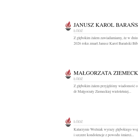
JANUSZ KAROL BARAŃS
ŁÓDŹ
Z głębokim żalem zawiadamiamy, że w dniu
2026 roku zmarł Janusz Karol Barański Bibli
MAŁGORZATA ZIEMEC
ŁÓDŹ
Z głębokim żalem przyjęliśmy wiadomość o
dr Małgorzaty Ziemeckiej wieloletniej...
ŁÓDŹ
Katarzynie Woźniak wyrazy głębokiego wsp
i szczere kondolencje z powodu śmierci...