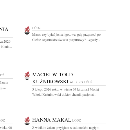
NIA
ŁÓDŹ
Mamo czy byłaś jasna i gotowa, gdy przyszedł po
Ciebie zegarmistrz światła purpurowy? ...zgasły...
ca 2026
 Kania...
MACIEJ WITOLD
DŹ
KUŹNIKOWSKI
Marcin
WIEK: 63
ŁÓDŹ
....
3 lutego 2026 roku, w wieku 63 lat zmarł Maciej
Witold Kuźnikowski doktor chemii, pasjonat...
HANNA MAKAL
ÓDŹ
ŁÓDŹ
wieku 90
Z wielkim żalem przyjęłam wiadomość o nagłym