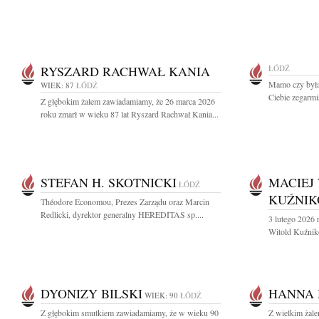
RYSZARD RACHWAŁ KANIA
ŁÓDŹ
Mamo czy byłaś
WIEK: 87
ŁÓDŹ
Ciebie zegarmis
Z głębokim żalem zawiadamiamy, że 26 marca 2026
roku zmarł w wieku 87 lat Ryszard Rachwał Kania...
STEFAN H. SKOTNICKI
MACIEJ
ŁÓDŹ
KUŹNIK
Théodore Economou, Prezes Zarządu oraz Marcin
Redlicki, dyrektor generalny HEREDITAS sp....
3 lutego 2026 
Witold Kuźniko
DYONIZY BILSKI
HANNA
WIEK: 90
ŁÓDŹ
Z głębokim smutkiem zawiadamiamy, że w wieku 90
Z wielkim żal