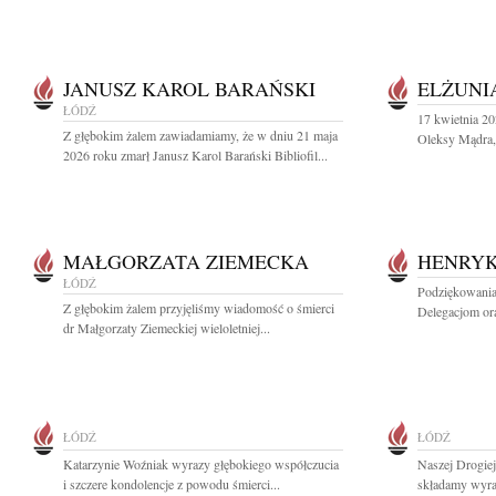
JANUSZ KAROL BARAŃSKI
ELŻUNI
ŁÓDŹ
17 kwietnia 20
Z głębokim żalem zawiadamiamy, że w dniu 21 maja
Oleksy Mądra, 
2026 roku zmarł Janusz Karol Barański Bibliofil...
MAŁGORZATA ZIEMECKA
HENRYK
ŁÓDŹ
Podziękowania
Z głębokim żalem przyjęliśmy wiadomość o śmierci
Delegacjom or
dr Małgorzaty Ziemeckiej wieloletniej...
ŁÓDŹ
ŁÓDŹ
Katarzynie Woźniak wyrazy głębokiego współczucia
Naszej Drogie
i szczere kondolencje z powodu śmierci...
składamy wyraz