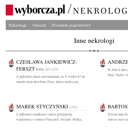
Nekrologi
Odeszli
Poradnik pogrzebowy
Inne nekrologi
CZESŁAWA JANKIEWICZ-
ANDRZE
FERSZT
WIEK: 85
ŁÓDŹ
W dniu 8 lipca
Mąż, Ojciec i 
Z głębokim żalem zawiadamiam, że w wieku 85 lat
zmarła moja ukochana Żona, lekarz medycyny...
MAREK STYCZYŃSKI
BARTOS
ŁÓDŹ
Z głębokim smutkiem i żalem przyjęliśmy
Dzisiaj mija dz
wiadomość o śmierci Pana prof. dra hab. Marka...
zawsze nasz na