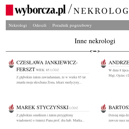
Nekrologi
Odeszli
Poradnik pogrzebowy
Inne nekrologi
CZESŁAWA JANKIEWICZ-
ANDRZE
FERSZT
WIEK: 85
ŁÓDŹ
W dniu 8 lipca
Mąż, Ojciec i 
Z głębokim żalem zawiadamiam, że w wieku 85 lat
zmarła moja ukochana Żona, lekarz medycyny...
MAREK STYCZYŃSKI
BARTOS
ŁÓDŹ
Z głębokim smutkiem i żalem przyjęliśmy
Dzisiaj mija dz
wiadomość o śmierci Pana prof. dra hab. Marka...
zawsze nasz na