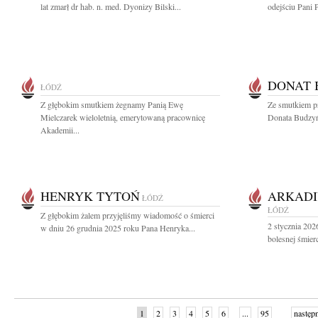
lat zmarł dr hab. n. med. Dyonizy Bilski...
odejściu Pani 
DONAT 
ŁÓDŹ
Z głębokim smutkiem żegnamy Panią Ewę
Ze smutkiem p
Mielczarek wieloletnią, emerytowaną pracownicę
Donata Budzyń
Akademii...
HENRYK TYTOŃ
ARKADI
ŁÓDŹ
ŁÓDŹ
Z głębokim żalem przyjęliśmy wiadomość o śmierci
2 stycznia 202
w dniu 26 grudnia 2025 roku Pana Henryka...
bolesnej śmier
1
2
3
4
5
6
...
95
następ