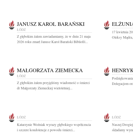
JANUSZ KAROL BARAŃSKI
ELŻUNI
ŁÓDŹ
17 kwietnia 20
Z głębokim żalem zawiadamiamy, że w dniu 21 maja
Oleksy Mądra, 
2026 roku zmarł Janusz Karol Barański Bibliofil...
MAŁGORZATA ZIEMECKA
HENRYK
ŁÓDŹ
Podziękowania
Z głębokim żalem przyjęliśmy wiadomość o śmierci
Delegacjom or
dr Małgorzaty Ziemeckiej wieloletniej...
ŁÓDŹ
ŁÓDŹ
Katarzynie Woźniak wyrazy głębokiego współczucia
Naszej Drogie
i szczere kondolencje z powodu śmierci...
składamy wyraz