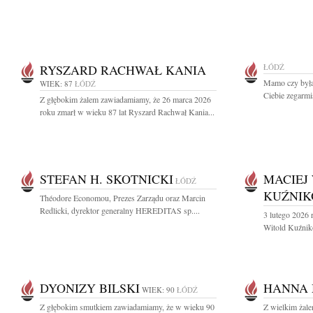
RYSZARD RACHWAŁ KANIA
ŁÓDŹ
Mamo czy byłaś
WIEK: 87
ŁÓDŹ
Ciebie zegarmis
Z głębokim żalem zawiadamiamy, że 26 marca 2026
roku zmarł w wieku 87 lat Ryszard Rachwał Kania...
STEFAN H. SKOTNICKI
MACIEJ
ŁÓDŹ
KUŹNIK
Théodore Economou, Prezes Zarządu oraz Marcin
Redlicki, dyrektor generalny HEREDITAS sp....
3 lutego 2026 
Witold Kuźniko
DYONIZY BILSKI
HANNA
WIEK: 90
ŁÓDŹ
Z głębokim smutkiem zawiadamiamy, że w wieku 90
Z wielkim żal