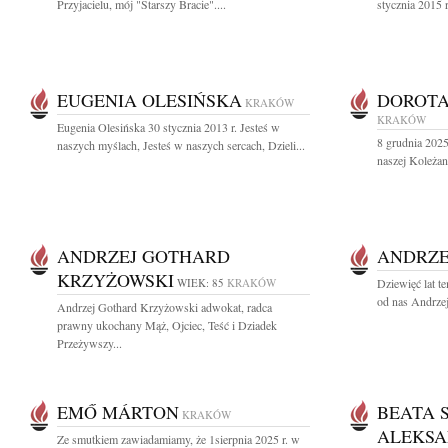
Przyjacielu, mój "Starszy Bracie"....
stycznia 2015 
EUGENIA OLESIŃSKA
DOROT
KRAKÓW
KRAKÓW
Eugenia Olesińska 30 stycznia 2013 r. Jesteś w
8 grudnia 2025 
naszych myślach, Jesteś w naszych sercach, Dzieli...
naszej Koleżan
ANDRZEJ GOTHARD
ANDRZE
KRZYŻOWSKI
WIEK: 85
KRAKÓW
Dziewięć lat t
od nas Andrzej
Andrzej Gothard Krzyżowski adwokat, radca
prawny ukochany Mąż, Ojciec, Teść i Dziadek
Przeżywszy...
EMŐ MÁRTON
BEATA 
KRAKÓW
ALEKSA
Ze smutkiem zawiadamiamy, że 1sierpnia 2025 r. w