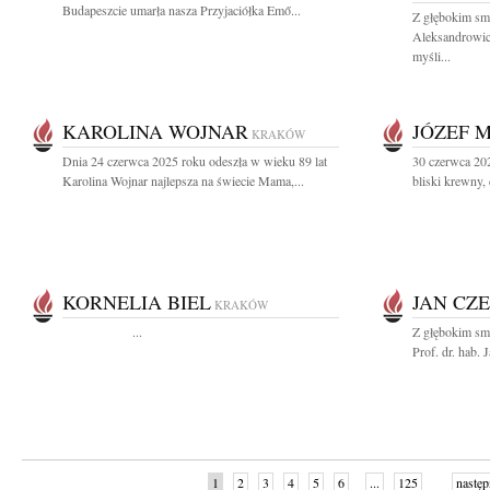
Budapeszcie umarła nasza Przyjaciółka Emő...
Z głębokim sm
Aleksandrowicz
myśli...
KAROLINA WOJNAR
JÓZEF 
KRAKÓW
Dnia 24 czerwca 2025 roku odeszła w wieku 89 lat
30 czerwca 20
Karolina Wojnar najlepsza na świecie Mama,...
bliski krewny, 
KORNELIA BIEL
JAN CZ
KRAKÓW
...
Z głębokim sm
Prof. dr. hab.
1
2
3
4
5
6
...
125
następ