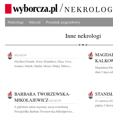
Nekrologi
Odeszli
Poradnik pogrzebowy
Inne nekrologi
MAGDAL
KRAKÓW
KALKO
Dla Basi Domek, Dora i Klaudiusz, Eliza, Gwo,
Joanna i Marek, Madal, Mona i Matej, Miłosz,...
Magdalena Pło
dniu 2 lipca od
BARBARA TWORZEWSKA-
STANIS
MIKOŁAJEWICZ
KRAKÓW
23 czerwca 202
piękny Człowie
Z głębokim żalem żegnamy naszą wieloletnią
Przyjaciółkę Barbarę Tworzewską-Mikołajewicz...