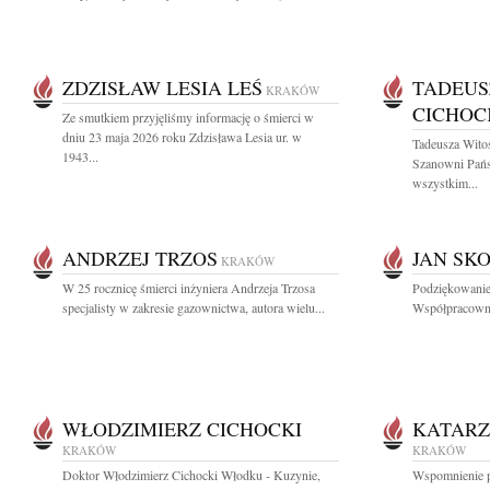
ZDZISŁAW LESIA LEŚ
TADEUS
KRAKÓW
CICHOC
Ze smutkiem przyjęliśmy informację o śmierci w
dniu 23 maja 2026 roku Zdzisława Lesia ur. w
Tadeusza Wito
1943...
Szanowni Pań
wszystkim...
ANDRZEJ TRZOS
JAN SK
KRAKÓW
W 25 rocznicę śmierci inżyniera Andrzeja Trzosa
Podziękowanie
specjalisty w zakresie gazownictwa, autora wielu...
Współpracowni
WŁODZIMIERZ CICHOCKI
KATARZ
KRAKÓW
KRAKÓW
Doktor Włodzimierz Cichocki Włodku - Kuzynie,
Wspomnienie po