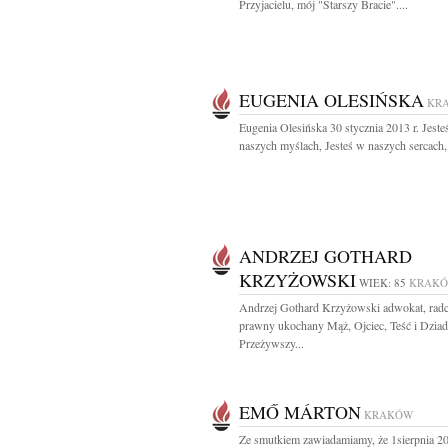
Przyjacielu, mój "Starszy Bracie"....
EUGENIA OLESIŃSKA
KR
Eugenia Olesińska 30 stycznia 2013 r. Jeste
naszych myślach, Jesteś w naszych sercach, 
ANDRZEJ GOTHARD
KRZYŻOWSKI
WIEK: 85
KRAK
Andrzej Gothard Krzyżowski adwokat, rad
prawny ukochany Mąż, Ojciec, Teść i Dzia
Przeżywszy...
EMŐ MÁRTON
KRAKÓW
Ze smutkiem zawiadamiamy, że 1sierpnia 20