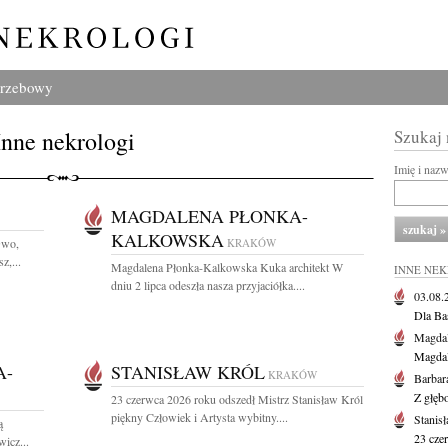
grzebowy
Inne nekrologi
Szukaj
Imię i naz
MAGDALENA PŁONKA-
KALKOWSKA
Gwo,
KRAKÓW
z,...
Magdalena Płonka-Kalkowska Kuka architekt W
INNE NE
dniu 2 lipca odeszła nasza przyjaciółka....
03.08
Dla Ba
Magdal
Magdal
A-
STANISŁAW KRÓL
KRAKÓW
Barbar
Z głęb
23 czerwca 2026 roku odszedł Mistrz Stanisław Król
piękny Człowiek i Artysta wybitny....
Stanis
ą
23 cze
icz...