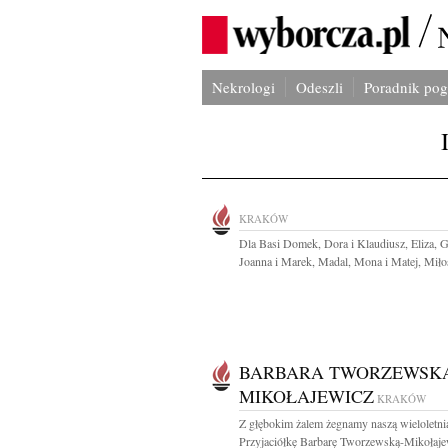
Nekrologi
Odeszli
Poradnik po
KRAKÓW
Dla Basi Domek, Dora i Klaudiusz, Eliza, 
Joanna i Marek, Madal, Mona i Matej, Miłos
BARBARA TWORZEWSK
MIKOŁAJEWICZ
KRAKÓW
Z głębokim żalem żegnamy naszą wieloletni
Przyjaciółkę Barbarę Tworzewską-Mikołajew