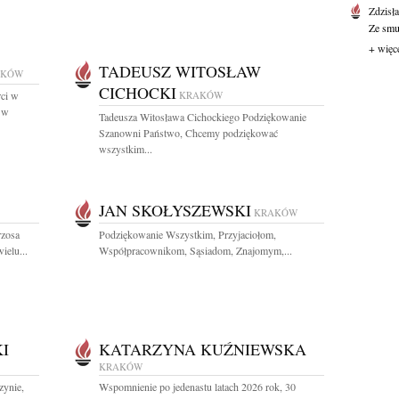
Zdzisł
Ze smut
+ więc
TADEUSZ WITOSŁAW
AKÓW
CICHOCKI
rci w
KRAKÓW
. w
Tadeusza Witosława Cichockiego Podziękowanie
Szanowni Państwo, Chcemy podziękować
wszystkim...
JAN SKOŁYSZEWSKI
KRAKÓW
rzosa
Podziękowanie Wszystkim, Przyjaciołom,
ielu...
Współpracownikom, Sąsiadom, Znajomym,...
I
KATARZYNA KUŹNIEWSKA
KRAKÓW
zynie,
Wspomnienie po jedenastu latach 2026 rok, 30