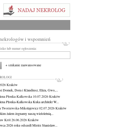
 nekrologów i wspomnień
wisko lub numer ogłoszenia:
+ szukanie zaawansowane
KROLOGI
.2026
Kraków
si Domek, Dora i Klaudiusz, Eliza, Gwo,...
ena Płonka-Kalkowska
10.07.2026
Kraków
ena Płonka-Kalkowska Kuka architekt W...
a Tworzewska-Mikołajewicz
02.07.2026
Kraków
okim żalem żegnamy naszą wieloletnią...
ław Król
26.06.2026
Kraków
rwca 2026 roku odszedł Mistrz Stanisław...