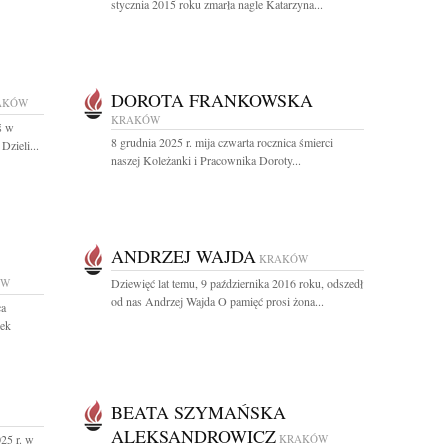
stycznia 2015 roku zmarła nagle Katarzyna...
DOROTA FRANKOWSKA
AKÓW
KRAKÓW
ś w
8 grudnia 2025 r. mija czwarta rocznica śmierci
Dzieli...
naszej Koleżanki i Pracownika Doroty...
ANDRZEJ WAJDA
KRAKÓW
ÓW
Dziewięć lat temu, 9 października 2016 roku, odszedł
od nas Andrzej Wajda O pamięć prosi żona...
ca
dek
BEATA SZYMAŃSKA
ALEKSANDROWICZ
25 r. w
KRAKÓW