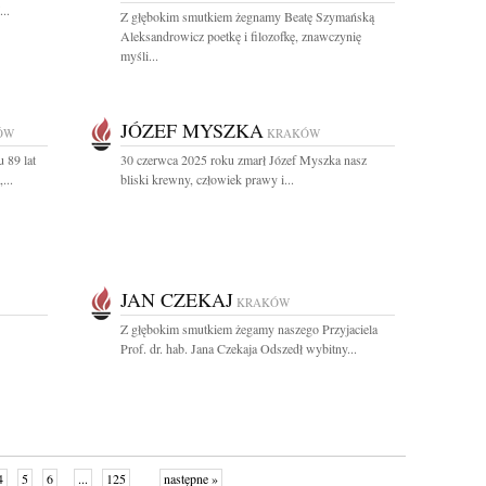
..
Z głębokim smutkiem żegnamy Beatę Szymańską
Aleksandrowicz poetkę i filozofkę, znawczynię
myśli...
JÓZEF MYSZKA
ÓW
KRAKÓW
 89 lat
30 czerwca 2025 roku zmarł Józef Myszka nasz
...
bliski krewny, człowiek prawy i...
JAN CZEKAJ
KRAKÓW
Z głębokim smutkiem żegamy naszego Przyjaciela
Prof. dr. hab. Jana Czekaja Odszedł wybitny...
4
5
6
...
125
następne »