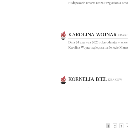
Budapeszcie umarła nasza Przyjaciółka Emő.
KAROLINA WOJNAR
KRAK
Dnia 24 czerwca 2025 roku odeszła w wieku
Karolina Wojnar najlepsza na świecie Mama,
KORNELIA BIEL
KRAKÓW
...
1
2
3