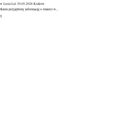
aw Lesia Leś
29.05.2026
Kraków
kiem przyjęliśmy informację o śmierci w...
ej