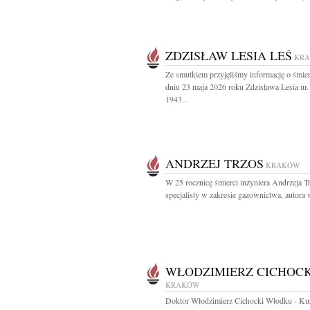
ZDZISŁAW LESIA LEŚ
KR
Ze smutkiem przyjęliśmy informację o śmie
dniu 23 maja 2026 roku Zdzisława Lesia ur
1943...
ANDRZEJ TRZOS
KRAKÓW
W 25 rocznicę śmierci inżyniera Andrzeja T
specjalisty w zakresie gazownictwa, autora w
WŁODZIMIERZ CICHOCK
KRAKÓW
Doktor Włodzimierz Cichocki Włodku - Ku