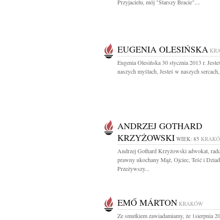
Przyjacielu, mój "Starszy Bracie"....
EUGENIA OLESIŃSKA
KR
Eugenia Olesińska 30 stycznia 2013 r. Jeste
naszych myślach, Jesteś w naszych sercach, 
ANDRZEJ GOTHARD
KRZYŻOWSKI
WIEK: 85
KRAK
Andrzej Gothard Krzyżowski adwokat, rad
prawny ukochany Mąż, Ojciec, Teść i Dzia
Przeżywszy...
EMŐ MÁRTON
KRAKÓW
Ze smutkiem zawiadamiamy, że 1sierpnia 20