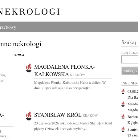
grzebowy
Inne nekrologi
Szukaj
Imię i naz
MAGDALENA PŁONKA-
KALKOWSKA
Gwo,
KRAKÓW
z,...
Magdalena Płonka-Kalkowska Kuka architekt W
INNE NE
dniu 2 lipca odeszła nasza przyjaciółka....
03.08
Dla Ba
Magdal
Magdal
A-
STANISŁAW KRÓL
KRAKÓW
Barbar
Z głęb
23 czerwca 2026 roku odszedł Mistrz Stanisław Król
piękny Człowiek i Artysta wybitny....
Stanis
ą
23 cze
icz...