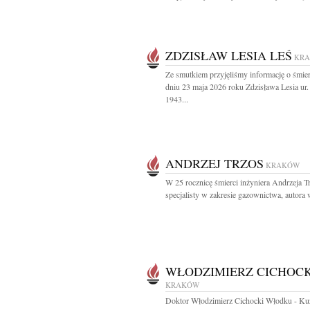
ZDZISŁAW LESIA LEŚ
KR
Ze smutkiem przyjęliśmy informację o śmie
dniu 23 maja 2026 roku Zdzisława Lesia ur
1943...
ANDRZEJ TRZOS
KRAKÓW
W 25 rocznicę śmierci inżyniera Andrzeja T
specjalisty w zakresie gazownictwa, autora w
WŁODZIMIERZ CICHOCK
KRAKÓW
Doktor Włodzimierz Cichocki Włodku - Ku