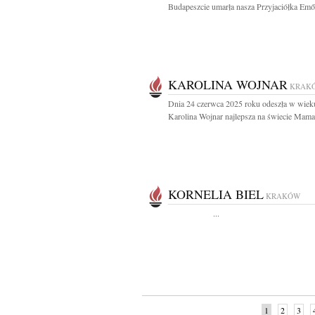
Budapeszcie umarła nasza Przyjaciółka Emő.
KAROLINA WOJNAR
KRAK
Dnia 24 czerwca 2025 roku odeszła w wieku
Karolina Wojnar najlepsza na świecie Mama,
KORNELIA BIEL
KRAKÓW
...
1
2
3