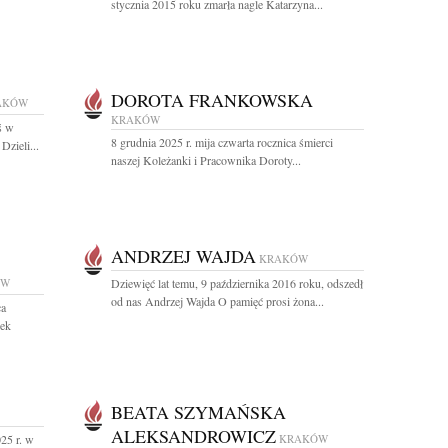
stycznia 2015 roku zmarła nagle Katarzyna...
DOROTA FRANKOWSKA
AKÓW
KRAKÓW
ś w
8 grudnia 2025 r. mija czwarta rocznica śmierci
Dzieli...
naszej Koleżanki i Pracownika Doroty...
ANDRZEJ WAJDA
KRAKÓW
ÓW
Dziewięć lat temu, 9 października 2016 roku, odszedł
od nas Andrzej Wajda O pamięć prosi żona...
ca
dek
BEATA SZYMAŃSKA
ALEKSANDROWICZ
25 r. w
KRAKÓW