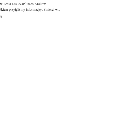
aw Lesia Leś
29.05.2026
Kraków
kiem przyjęliśmy informację o śmierci w...
ej