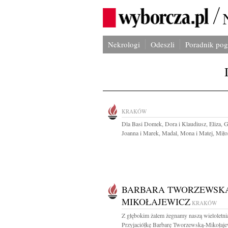
Nekrologi
Odeszli
Poradnik po
KRAKÓW
Dla Basi Domek, Dora i Klaudiusz, Eliza, 
Joanna i Marek, Madal, Mona i Matej, Miłos
BARBARA TWORZEWSK
MIKOŁAJEWICZ
KRAKÓW
Z głębokim żalem żegnamy naszą wieloletni
Przyjaciółkę Barbarę Tworzewską-Mikołajew