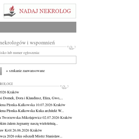
 nekrologów i wspomnień
wisko lub numer ogłoszenia:
+ szukanie zaawansowane
KROLOGI
.2026
Kraków
si Domek, Dora i Klaudiusz, Eliza, Gwo,...
ena Płonka-Kalkowska
10.07.2026
Kraków
ena Płonka-Kalkowska Kuka architekt W...
a Tworzewska-Mikołajewicz
02.07.2026
Kraków
okim żalem żegnamy naszą wieloletnią...
ław Król
26.06.2026
Kraków
rwca 2026 roku odszedł Mistrz Stanisław...