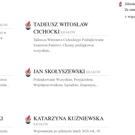
Zdzisł
Ze smut
+ więc
TADEUSZ WITOSŁAW
AKÓW
CICHOCKI
rci w
KRAKÓW
. w
Tadeusza Witosława Cichockiego Podziękowanie
Szanowni Państwo, Chcemy podziękować
wszystkim...
JAN SKOŁYSZEWSKI
KRAKÓW
rzosa
Podziękowanie Wszystkim, Przyjaciołom,
ielu...
Współpracownikom, Sąsiadom, Znajomym,...
I
KATARZYNA KUŹNIEWSKA
KRAKÓW
zynie,
Wspomnienie po jedenastu latach 2026 rok, 30