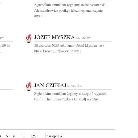
..
Z głębokim smutkiem żegnamy Beatę Szymańską
Aleksandrowicz poetkę i filozofkę, znawczynię
myśli...
JÓZEF MYSZKA
ÓW
KRAKÓW
 89 lat
30 czerwca 2025 roku zmarł Józef Myszka nasz
...
bliski krewny, człowiek prawy i...
JAN CZEKAJ
KRAKÓW
Z głębokim smutkiem żegamy naszego Przyjaciela
Prof. dr. hab. Jana Czekaja Odszedł wybitny...
4
5
6
...
125
następne »