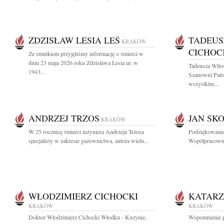
ZDZISŁAW LESIA LEŚ
TADEUS
KRAKÓW
CICHOC
Ze smutkiem przyjęliśmy informację o śmierci w
dniu 23 maja 2026 roku Zdzisława Lesia ur. w
Tadeusza Wito
1943...
Szanowni Pań
wszystkim...
ANDRZEJ TRZOS
JAN SK
KRAKÓW
W 25 rocznicę śmierci inżyniera Andrzeja Trzosa
Podziękowanie
specjalisty w zakresie gazownictwa, autora wielu...
Współpracowni
WŁODZIMIERZ CICHOCKI
KATARZ
KRAKÓW
KRAKÓW
Doktor Włodzimierz Cichocki Włodku - Kuzynie,
Wspomnienie po