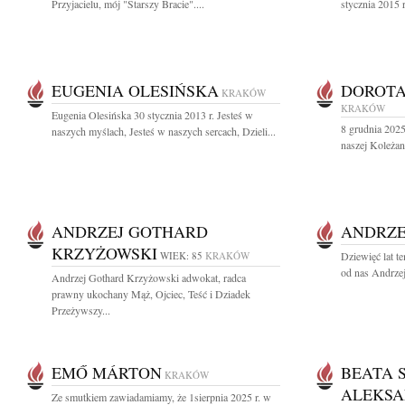
Przyjacielu, mój "Starszy Bracie"....
stycznia 2015 
EUGENIA OLESIŃSKA
DOROT
KRAKÓW
KRAKÓW
Eugenia Olesińska 30 stycznia 2013 r. Jesteś w
8 grudnia 2025 
naszych myślach, Jesteś w naszych sercach, Dzieli...
naszej Koleżan
ANDRZEJ GOTHARD
ANDRZE
KRZYŻOWSKI
WIEK: 85
KRAKÓW
Dziewięć lat t
od nas Andrzej
Andrzej Gothard Krzyżowski adwokat, radca
prawny ukochany Mąż, Ojciec, Teść i Dziadek
Przeżywszy...
EMŐ MÁRTON
BEATA 
KRAKÓW
ALEKSA
Ze smutkiem zawiadamiamy, że 1sierpnia 2025 r. w