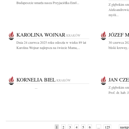
Budapeszcie umarła nasza Przyjaciółka Emő...
Z głębokim sm
Aleksandrowicz
myśli...
KAROLINA WOJNAR
JÓZEF 
KRAKÓW
Dnia 24 czerwca 2025 roku odeszła w wieku 89 lat
30 czerwca 20
Karolina Wojnar najlepsza na świecie Mama,...
bliski krewny, 
KORNELIA BIEL
JAN CZ
KRAKÓW
...
Z głębokim sm
Prof. dr. hab.
1
2
3
4
5
6
...
125
następ