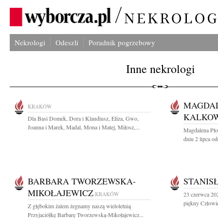
Nekrologi
Odeszli
Poradnik pogrzebowy
Inne nekrologi
MAGDAL
KRAKÓW
KALKO
Dla Basi Domek, Dora i Klaudiusz, Eliza, Gwo,
Joanna i Marek, Madal, Mona i Matej, Miłosz,...
Magdalena Pło
dniu 2 lipca od
BARBARA TWORZEWSKA-
STANIS
MIKOŁAJEWICZ
KRAKÓW
23 czerwca 202
piękny Człowie
Z głębokim żalem żegnamy naszą wieloletnią
Przyjaciółkę Barbarę Tworzewską-Mikołajewicz...