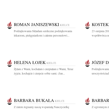
ROMAN JANISZEWSKI
KOSTEK
KIELCE
Podziękowania Składam serdeczne podziękowania
23 sierpnia 2
lekarzom, pielęgniarkom i całemu personelowi...
współtwórca n
HELENA ŁOJEK
JÓZEF 
KIELCE
Żyłam z Wami, kochałam i cierpiałam z Wami, Teraz
Podziękowanie 
żyjcie, kochajcie i cierpcie sobie sami. (Jan...
uroczystościa
BARBARA BUKAŁA
BARBAR
KIELCE
Z żalem żegnamy naszą wspaniałą Nauczycielkę
Z ogromnym ża