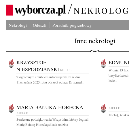
Nekrologi
Odeszli
Poradnik pogrzebowy
Inne nekrologi
KRZYSZTOF
EDMUND
NIESPODZIANSKI
KIELCE
W dniu 13 lipc
bazylice kate
Z ogromnym smutkiem informujemy, że w dniu
lecie...
11września 2025 roku odszedł od nas Dr n.med...
MARIA BAŁUKA-HORECKA
KIELCE
KIELCE
Michał, ścisk
Serdeczne podziękowania Wszystkim, którzy żegnali
Marię Bałukę-Horecką składa rodzina