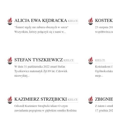
ALICJA EWA KĘDRACKA
KOSTEK
KIELCE
"Śmierć nigdy nie zabiera obecnych w sercu"
23 sierpnia 2
Wszystkim, którzy połączyli się z nami w...
współtwórca n
STEFAN TYSZKIEWICZ
KIELCE
KIELCE
W dniu 31 października 2022 zmarł Stefan
Koleżankom i 
Tyszkiewicz matematyk Żył 89 lat. Człowiek
Ogólnokształc
niezwykłej...
moje...
KAZIMIERZ STRZĘBICKI
ZBIGNI
KIELCE
Odszedł Kazimierz Strzębicki lekarz O czym
Z żalem i smu
zawiadamia pogrążona w głębokim smutku Rodzina
17 grudnia 202