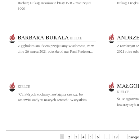
Barbarę Bukałę uczniowie klasy IVB - maturzyści
Bukałę Dziękuj
1990
BARBARA BUKAŁA
ANDRZE
KIELCE
Z głębokim smutkiem przyjęliśmy wiadomość, że w
Z rozdartym s
dniu 26 marca 2021 odeszła od nas Pani Profesor...
2021 roku odsz
MAŁGOR
KIELCE
KIELCE
"Ci, których kochamy, zostają na zawsze, bo
ŚP Małgorzata 
zostawili ślady w naszych sercach" Wszystkim...
towarzyszyła n
1
2
3
4
5
6
...
19
następ