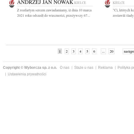
ANDRZEJ JAN NOWAK
KIELCE
KIELCE
Z rozdartym sercem zawiadamiamy, iż dnia 10 marca
"Ci, których k
2021 roku odszedł do wieczności, przeżywszy 67...
zostawili ślad
1
2
3
4
5
6
...
20
następ
Copyright © Wyborcza sp. z o.o.
O nas
Staże u nas
Reklama
Polityka 
Ustawienia prywatności