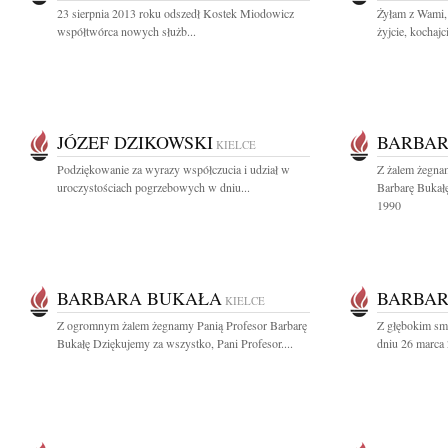
23 sierpnia 2013 roku odszedł Kostek Miodowicz
Żyłam z Wami, 
współtwórca nowych służb...
żyjcie, kochajci
JÓZEF DZIKOWSKI
BARBAR
KIELCE
Podziękowanie za wyrazy współczucia i udział w
Z żalem żegna
uroczystościach pogrzebowych w dniu...
Barbarę Bukałę
1990
BARBARA BUKAŁA
BARBAR
KIELCE
Z ogromnym żalem żegnamy Panią Profesor Barbarę
Z głębokim sm
Bukałę Dziękujemy za wszystko, Pani Profesor....
dniu 26 marca 