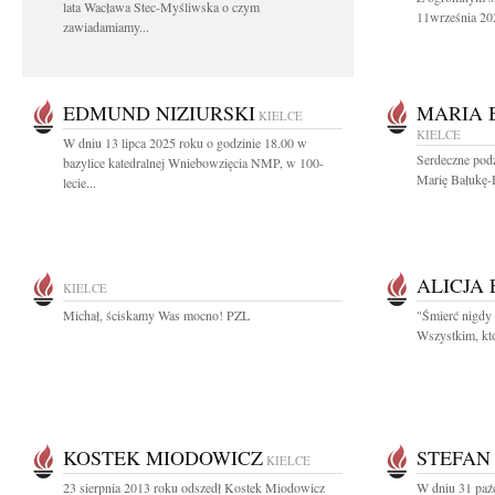
lata Wacława Stec-Myśliwska o czym
11września 202
zawiadamiamy...
EDMUND NIZIURSKI
MARIA 
KIELCE
KIELCE
W dniu 13 lipca 2025 roku o godzinie 18.00 w
Serdeczne pod
bazylice katedralnej Wniebowzięcia NMP, w 100-
Marię Bałukę-
lecie...
ALICJA
KIELCE
Michał, ściskamy Was mocno! PZL
"Śmierć nigdy 
Wszystkim, któ
KOSTEK MIODOWICZ
STEFAN
KIELCE
23 sierpnia 2013 roku odszedł Kostek Miodowicz
W dniu 31 paźd