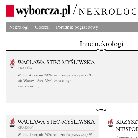
Nekrologi
Odeszli
Poradnik pogrzebowy
Inne nekrologi
WACŁAWA STEC-MYŚLIWSKA
KRAKÓW
W dniu 4 sierpnia 2026 roku zmarła przeżywszy 93
lata Wacława Stec-Myśliwska o czym
zawiadamiamy...
WACŁAWA STEC-MYŚLIWSKA
KRZYSZ
KRAKÓW
NIESPO
W dniu 4 sierpnia 2026 roku zmarła przeżywszy 93
Z ogromnym sm