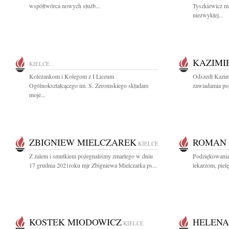
współtwórca nowych służb...
Tyszkiewicz ma
niezwykłej...
KAZIMI
KIELCE
Koleżankom i Kolegom z I Liceum
Odszedł Kazimi
Ogólnokształcącego im. S. Żeromskiego składam
zawiadamia po
moje...
ZBIGNIEW MIELCZAREK
ROMAN 
KIELCE
Z żalem i smutkiem pożegnaliśmy zmarłego w dniu
Podziękowania
17 grudnia 2021roku mjr Zbigniewa Mielczarka ps...
lekarzom, piel
KOSTEK MIODOWICZ
HELENA
KIELCE