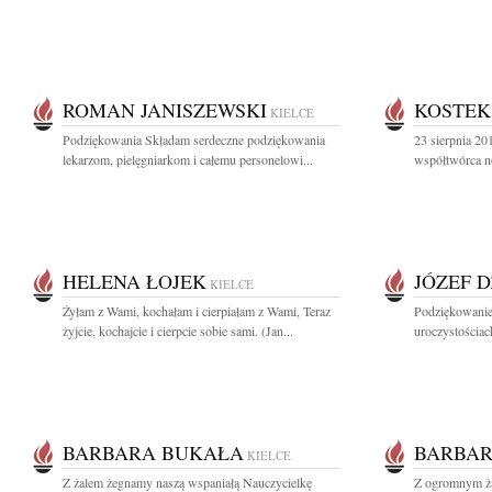
ROMAN JANISZEWSKI
KOSTEK
KIELCE
Podziękowania Składam serdeczne podziękowania
23 sierpnia 2
lekarzom, pielęgniarkom i całemu personelowi...
współtwórca n
HELENA ŁOJEK
JÓZEF 
KIELCE
Żyłam z Wami, kochałam i cierpiałam z Wami, Teraz
Podziękowanie 
żyjcie, kochajcie i cierpcie sobie sami. (Jan...
uroczystościa
BARBARA BUKAŁA
BARBAR
KIELCE
Z żalem żegnamy naszą wspaniałą Nauczycielkę
Z ogromnym ża