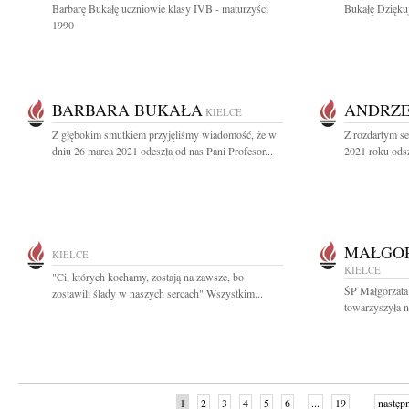
Barbarę Bukałę uczniowie klasy IVB - maturzyści
Bukałę Dziękuj
1990
BARBARA BUKAŁA
ANDRZE
KIELCE
Z głębokim smutkiem przyjęliśmy wiadomość, że w
Z rozdartym s
dniu 26 marca 2021 odeszła od nas Pani Profesor...
2021 roku odsz
MAŁGOR
KIELCE
KIELCE
"Ci, których kochamy, zostają na zawsze, bo
ŚP Małgorzata 
zostawili ślady w naszych sercach" Wszystkim...
towarzyszyła n
1
2
3
4
5
6
...
19
następ