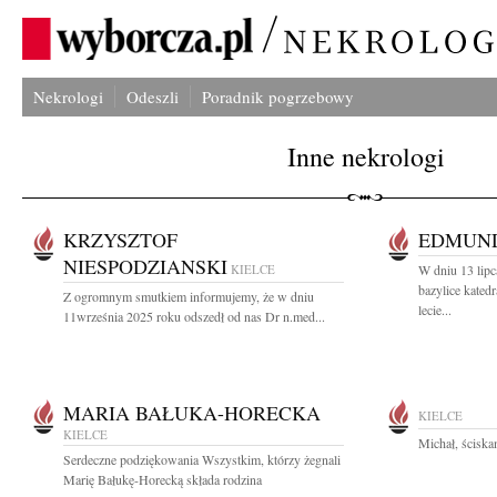
Nekrologi
Odeszli
Poradnik pogrzebowy
Inne nekrologi
KRZYSZTOF
EDMUND
NIESPODZIANSKI
KIELCE
W dniu 13 lipc
bazylice kate
Z ogromnym smutkiem informujemy, że w dniu
lecie...
11września 2025 roku odszedł od nas Dr n.med...
MARIA BAŁUKA-HORECKA
KIELCE
KIELCE
Michał, ścisk
Serdeczne podziękowania Wszystkim, którzy żegnali
Marię Bałukę-Horecką składa rodzina