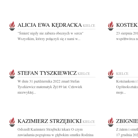
ALICJA EWA KĘDRACKA
KOSTEK
KIELCE
"Śmierć nigdy nie zabiera obecnych w sercu"
23 sierpnia 2
Wszystkim, którzy połączyli się z nami w...
współtwórca n
STEFAN TYSZKIEWICZ
KIELCE
KIELCE
W dniu 31 października 2022 zmarł Stefan
Koleżankom i 
Tyszkiewicz matematyk Żył 89 lat. Człowiek
Ogólnokształc
niezwykłej...
moje...
KAZIMIERZ STRZĘBICKI
ZBIGNI
KIELCE
Odszedł Kazimierz Strzębicki lekarz O czym
Z żalem i smu
zawiadamia pogrążona w głębokim smutku Rodzina
17 grudnia 202