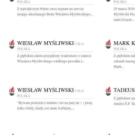
POLSKA
POLSKA
Z największym bólem serca żegnam na zawsze
29 marca 2026
mojego ukochanego Brata Wiesława Myśliwskiego...
Myśliwski Pis
najwyższym...
WIESŁAW MYŚLIWSKI
MARK K
CAŁA
POLSKA
POLSKA
Z głębokim żalem przyjęliśmy wiadomość o śmierci
Z głębokim ża
Wiesława Myśliwskiego wielkiego prozaika i...
członek nasze
Mark...
WIESŁAW MYŚLIWSKI
TADEUS
CAŁA
POLSKA
Z głębokim sm
"Bywam pisarzem z trudem i raz na parę lat. ( ) piszę
śmierci Ś.P. T
tylko wtedy, kiedy coś mnie wybierze,...