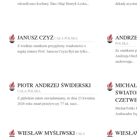
odszedł nasz kochany Tata i Mąż Henryk Loska...
dekadę asysten
JANUSZ CZYŻ
ANDRZE
CAŁA POLSKA
POLSKA
Z wielkim smutkiem przyjęliśmy wiadomości o
Ze smutkiem p
nagłej śmierci Prof. Janusza Czyża Był nie tylko...
Andrzeja Olec
zachowując...
PIOTR ANDRZEJ ŚWIDERSKI
MICHAŁ 
CAŁA POLSKA
ŚWIATO
Z głębokim żalem zawiadamiamy, że dnia 23 kwietnia
CZETWE
2026 roku zmarł przeżywszy 77 lat, nasz...
Michał Feliks 
Ambasador Jeg
WIESŁAW MYŚLIWSKI
WIESŁA
CAŁA