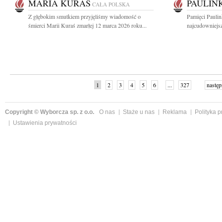
MARIA KURAŚ
PAULIN
CAŁA POLSKA
Z głębokim smutkiem przyjęliśmy wiadomość o
Pamięci Paulin
śmierci Marii Kuraś zmarłej 12 marca 2026 roku...
najcudowniejsz
1
2
3
4
5
6
...
327
następ
Copyright © Wyborcza sp. z o.o.
O nas
Staże u nas
Reklama
Polityka 
Ustawienia prywatności