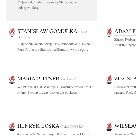
Małgorzatę Kościelską moją Mentorkę. Z
wdzięcznością...
STANISŁAW GOMUŁKA
ADAM P
CAŁA
POLSKA
Zarząd Podkar
Z głębokim żalem przyjęliśmy wiadomość o śmierci
Restrukturyzac
Pana Profesora Stanisława Gomułki wybitnego...
MARIA PITTNER
ZDZISŁ
KATOWICE
WSPOMNIENIE Z okazji 11 rocznicy śmierci Marii
Z wielkim smu
Pittner Polonistki, zasłużonej dla edukacji,...
śmierci Prof. 
HENRYK LOSKA
WIESŁA
CAŁA POLSKA
4 czerwca 2026 roku mija 10 lat od dnia, w którym
16 maja 2026 r