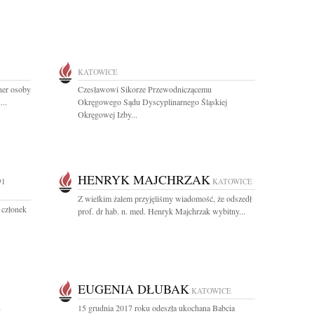
KATOWICE
tner osoby
Czesławowi Sikorze Przewodniczącemu
...
Okręgowego Sądu Dyscyplinarnego Śląskiej
Okręgowej Izby...
HENRYK MAJCHRZAK
91
KATOWICE
Z wielkim żalem przyjęliśmy wiadomość, że odszedł
 członek
prof. dr hab. n. med. Henryk Majchrzak wybitny...
EUGENIA DŁUBAK
KATOWICE
E
15 grudnia 2017 roku odeszła ukochana Babcia