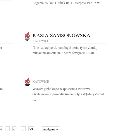
Eugenia "Nika" Dłubak ur. 11 sierpnia 1923 r. w...
KASIA SAMSONOWSKA
KATOWICE
mu
"Nie szukaj pereł, sam bądź perłą, tylko zbuduj
miłość nieśmiertelną." Msza Święta w 19-stą...
KATOWICE
im
Wyrazy głębokiego współczucia Piotrowi
Grybosiowi z powodu śmierci Ojca składają Zarząd
i...
4
5
6
...
79
następne »