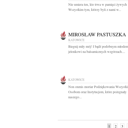
Nie umiera ten, kto trwa w pamięci żywych
Wszystkim tym, którzy byli z nami w...
MIROSŁAW PASTUSZKA
KATOWICE
Biegnij miły mój! I bądź podobnym młode
jelonkowi na balsamicznych wzgórzach....
KATOWICE
Non onmis moriar Podziękowania Wszystk
Osobom oraz Instytucjom, które pożegnały
naszego...
1
2
3