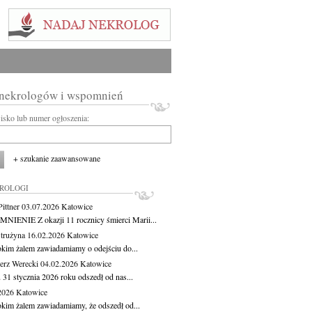
 nekrologów i wspomnień
wisko lub numer ogłoszenia:
+ szukanie zaawansowane
KROLOGI
ittner
03.07.2026
Katowice
IENIE Z okazji 11 rocznicy śmierci Marii...
Strużyna
16.02.2026
Katowice
okim żalem zawiadamiamy o odejściu do...
erz Werecki
04.02.2026
Katowice
 31 stycznia 2026 roku odszedł od nas...
.2026
Katowice
okim żalem zawiadamiamy, że odszedł od...