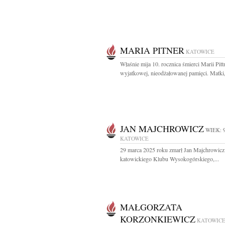
MARIA PITNER
KATOWICE
Właśnie mija 10. rocznica śmierci Marii Pit
wyjatkowej, nieodżałowanej pamięci. Matki,
JAN MAJCHROWICZ
WIEK: 
KATOWICE
29 marca 2025 roku zmarł Jan Majchrowicz
katowickiego Klubu Wysokogórskiego,...
MAŁGORZATA
KORZONKIEWICZ
KATOWIC