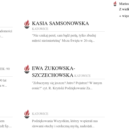
Marius
Z wiel
+ więc
KASIA SAMSONOWSKA
KATOWICE
adomości
"Nie szukaj pereł, sam bądź perłą, tylko zbuduj
...
miłość nieśmiertelną" Msza Święta w 20-stą...
EWA ŻUKOWSKA-
EK: 90
SZCZECHOWSKA
KATOWICE
0 lat
"Zobaczymy się jeszcze? Jutro? Pojutrze? W innym
 w...
eonie?" cyt. R. Kryński Podziękowanie Za...
KATOWICE
lem
Podziękowania Wszystkim, którzy wspierali nas
dł Śp....
słowami otuchy i serdeczną myślą, nadesłali...