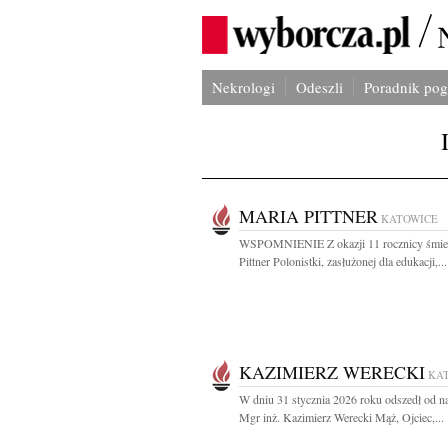
Nekrologi
Odeszli
Poradnik po
MARIA PITTNER
KATOWICE
WSPOMNIENIE Z okazji 11 rocznicy śmier
Pittner Polonistki, zasłużonej dla edukacji,...
KAZIMIERZ WERECKI
KA
W dniu 31 stycznia 2026 roku odszedł od n
Mgr inż. Kazimierz Werecki Mąż, Ojciec,...