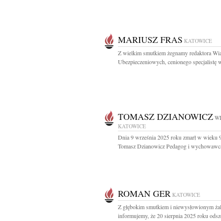
MARIUSZ FRAS
KATOWICE
Z wielkim smutkiem żegnamy redaktora Wi
Ubezpieczeniowych, cenionego specjalistę w
TOMASZ DZIANOWICZ
WI
KATOWICE
Dnia 9 września 2025 roku zmarł w wieku 9
Tomasz Dzianowicz Pedagog i wychowawca
ROMAN GER
KATOWICE
Z głębokim smutkiem i niewysłowionym ża
informujemy, że 20 sierpnia 2025 roku odsze