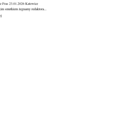
z Fras
23.01.2026
Katowice
kim smutkiem żegnamy redaktora...
ej