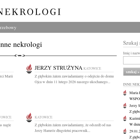
grzebowy
Inne nekrologi
Szukaj
Imię i naz
JERZY STRUŻYNA
KATOWICE
ci Marii
Z głębokim żalem zawiadamiamy o odejściu do domu
Ojca w dniu 11 lutego 2026 naszego ukochanego...
INNE NE
Maria P
WSPOMN
Jerzy 
Z głęb
TOWICE
KATOWICE
Kazimi
W dniu
as nagle
Z głębokim żalem zawiadamiamy, że odszedł od nas
Jerzy Hamróz długoletni pracownik...
29.01
Z głęb