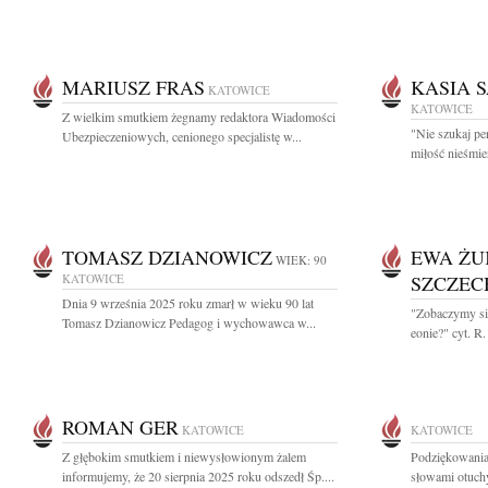
MARIUSZ FRAS
KASIA 
KATOWICE
KATOWICE
Z wielkim smutkiem żegnamy redaktora Wiadomości
"Nie szukaj per
Ubezpieczeniowych, cenionego specjalistę w...
miłość nieśmie
TOMASZ DZIANOWICZ
EWA ŻU
WIEK: 90
KATOWICE
SZCZE
Dnia 9 września 2025 roku zmarł w wieku 90 lat
"Zobaczymy się
Tomasz Dzianowicz Pedagog i wychowawca w...
eonie?" cyt. R
ROMAN GER
KATOWICE
KATOWICE
Z głębokim smutkiem i niewysłowionym żalem
Podziękowania
informujemy, że 20 sierpnia 2025 roku odszedł Śp....
słowami otuchy 