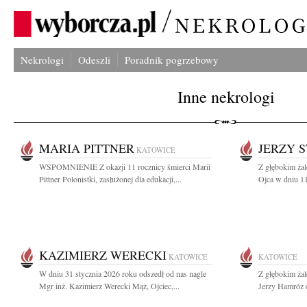
Nekrologi
Odeszli
Poradnik pogrzebowy
Inne nekrologi
MARIA PITTNER
JERZY 
KATOWICE
WSPOMNIENIE Z okazji 11 rocznicy śmierci Marii
Z głębokim ża
Pittner Polonistki, zasłużonej dla edukacji,...
Ojca w dniu 11
KAZIMIERZ WERECKI
KATOWICE
KATOWICE
W dniu 31 stycznia 2026 roku odszedł od nas nagle
Z głębokim ża
Mgr inż. Kazimierz Werecki Mąż, Ojciec,...
Jerzy Hamróz d