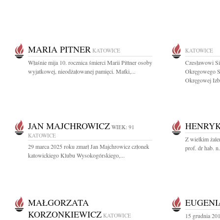
MARIA PITNER
KATOWICE
KATOWICE
Właśnie mija 10. rocznica śmierci Marii Pittner osoby
Czesławowi Si
wyjatkowej, nieodżałowanej pamięci. Matki,...
Okręgowego Są
Okręgowej Izby
JAN MAJCHROWICZ
HENRYK
WIEK: 91
KATOWICE
Z wielkim żale
29 marca 2025 roku zmarł Jan Majchrowicz członek
prof. dr hab. 
katowickiego Klubu Wysokogórskiego,...
MAŁGORZATA
EUGENI
KORZONKIEWICZ
KATOWICE
15 grudnia 20