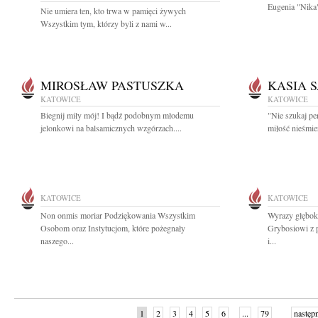
Eugenia "Nika"
Nie umiera ten, kto trwa w pamięci żywych
Wszystkim tym, którzy byli z nami w...
MIROSŁAW PASTUSZKA
KASIA 
KATOWICE
KATOWICE
Biegnij miły mój! I bądź podobnym młodemu
"Nie szukaj per
jelonkowi na balsamicznych wzgórzach....
miłość nieśmie
KATOWICE
KATOWICE
Non onmis moriar Podziękowania Wszystkim
Wyrazy głębok
Osobom oraz Instytucjom, które pożegnały
Grybosiowi z 
naszego...
i...
1
2
3
4
5
6
...
79
następ