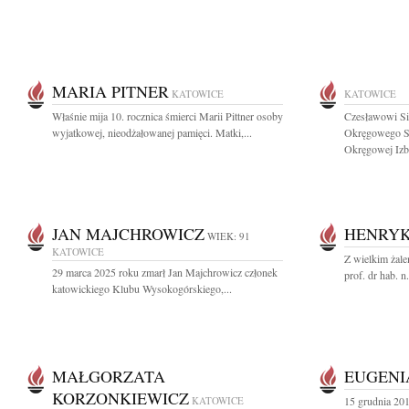
MARIA PITNER
KATOWICE
KATOWICE
Właśnie mija 10. rocznica śmierci Marii Pittner osoby
Czesławowi Si
wyjatkowej, nieodżałowanej pamięci. Matki,...
Okręgowego Są
Okręgowej Izby
JAN MAJCHROWICZ
HENRYK
WIEK: 91
KATOWICE
Z wielkim żale
29 marca 2025 roku zmarł Jan Majchrowicz członek
prof. dr hab. 
katowickiego Klubu Wysokogórskiego,...
MAŁGORZATA
EUGENI
KORZONKIEWICZ
KATOWICE
15 grudnia 20