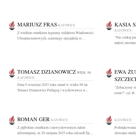
MARIUSZ FRAS
KASIA 
KATOWICE
KATOWICE
Z wielkim smutkiem żegnamy redaktora Wiadomości
"Nie szukaj per
Ubezpieczeniowych, cenionego specjalistę w...
miłość nieśmie
TOMASZ DZIANOWICZ
EWA ŻU
WIEK: 90
KATOWICE
SZCZE
Dnia 9 września 2025 roku zmarł w wieku 90 lat
"Zobaczymy się
Tomasz Dzianowicz Pedagog i wychowawca w...
eonie?" cyt. R
ROMAN GER
KATOWICE
KATOWICE
Z głębokim smutkiem i niewysłowionym żalem
Podziękowania
informujemy, że 20 sierpnia 2025 roku odszedł Śp....
słowami otuchy 