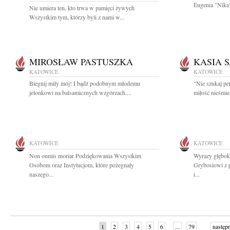
Eugenia "Nika"
Nie umiera ten, kto trwa w pamięci żywych
Wszystkim tym, którzy byli z nami w...
MIROSŁAW PASTUSZKA
KASIA 
KATOWICE
KATOWICE
Biegnij miły mój! I bądź podobnym młodemu
"Nie szukaj per
jelonkowi na balsamicznych wzgórzach....
miłość nieśmie
KATOWICE
KATOWICE
Non onmis moriar Podziękowania Wszystkim
Wyrazy głębok
Osobom oraz Instytucjom, które pożegnały
Grybosiowi z 
naszego...
i...
1
2
3
4
5
6
...
79
następ