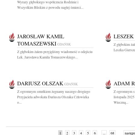
Wyrazy głębokiego współczucia Rodzinie i
Wszystkim Bliskim z powodu nagłej śmierci...
JAROSŁAW KAMIL
LESZEK
TOMASZEWSKI
GDAŃSK
Z głębokim ża
Leszka Giersze
Z głębokim żalem przyjęliśmy wiadomość o odejściu
Lek. Jarosława Kamila Tomaszewskiego...
DARIUSZ OLSZAK
ADAM R
GDAŃSK
Z ogromnym smutkiem żegnamy naszego drogiego
Z ogromnym s
Przyjaciela adwokata Dariusza Olszaka Człowieka
listopada 2025
o...
Wieczną...
1
2
3
4
5
6
...
68
następ