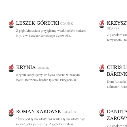
LESZEK GÓRECKI
KRZYSZ
GDAŃSK
GDAŃSK
Z głębokim żalem przyjęliśmy wiadomość o śmierci
Z głębokim ża
Kpt. ż.w. Leszka Góreckiego Człowieka...
Krzysztofa Dow
KRYNIA
CHRIS 
GDAŃSK
BÄREN
Kryniu Dziękujemy, że byłaś obecna w naszym
życiu. Będziemy bardzo tęsknić. Przyjaciólki
Dom Ronalda 
Lehmann-Bärenk
ROMAN RAKOWSKI
DANUTA
GDAŃSK
ZARÓW
"Życie jest tylko wtedy coś warte i tylko wtedy daje
radość, jeśli jest służbą" Z głębokim żalem...
Z głębokim sm