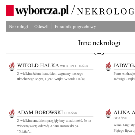
Nekrologi
Odeszli
Poradnik pogrzebowy
Inne nekrologi
WITOLD HALKA
JADWIG
WIEK: 89
GDAŃSK
Z wielkim żalem i smutkiem żegnamy naszego
Panu Andrzejo
ukochanego Męża, Ojca i Wujka Witolda Halkę...
Jadwigi Czajki 
ADAM BOROWSKI
ALINA 
GDAŃSK
GDAŃSK
Z wielkim smutkiem przyjęłyśmy wiadomość, że na
Alina Augusty
wieczną wartę odszedł Adam Borowski ps.
Piątego lipca u
"Nikita"...