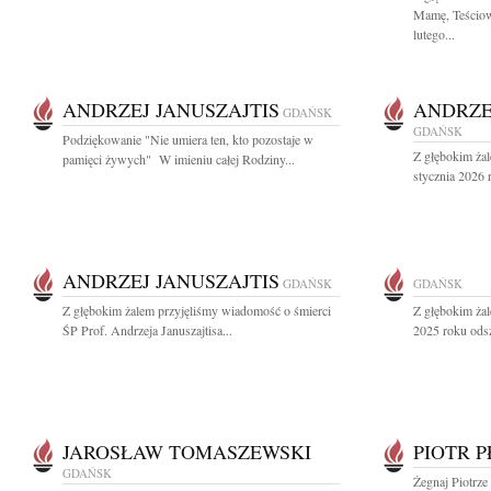
Mamę, Teściową
lutego...
ANDRZEJ JANUSZAJTIS
ANDRZE
GDAŃSK
GDAŃSK
Podziękowanie "Nie umiera ten, kto pozostaje w
Z głębokim ża
pamięci żywych" W imieniu całej Rodziny...
stycznia 2026 r
ANDRZEJ JANUSZAJTIS
GDAŃSK
GDAŃSK
Z głębokim żalem przyjęliśmy wiadomość o śmierci
Z głębokim żal
ŚP Prof. Andrzeja Januszajtisa...
2025 roku odsz
JAROSŁAW TOMASZEWSKI
PIOTR 
GDAŃSK
Żegnaj Piotrze