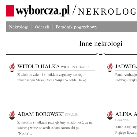
Nekrologi
Odeszli
Poradnik pogrzebowy
Inne nekrologi
WITOLD HALKA
JADWIG
WIEK: 89
GDAŃSK
Z wielkim żalem i smutkiem żegnamy naszego
Panu Andrzejo
ukochanego Męża, Ojca i Wujka Witolda Halkę...
Jadwigi Czajki 
ADAM BOROWSKI
ALINA 
GDAŃSK
GDAŃSK
Z wielkim smutkiem przyjęłyśmy wiadomość, że na
Alina Augusty
wieczną wartę odszedł Adam Borowski ps.
Piątego lipca u
"Nikita"...