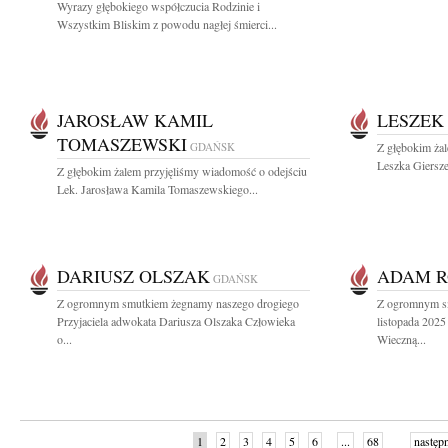
Wyrazy głębokiego współczucia Rodzinie i
Wszystkim Bliskim z powodu nagłej śmierci...
JAROSŁAW KAMIL
LESZEK
TOMASZEWSKI
GDAŃSK
Z głębokim ża
Leszka Giersze
Z głębokim żalem przyjęliśmy wiadomość o odejściu
Lek. Jarosława Kamila Tomaszewskiego...
DARIUSZ OLSZAK
ADAM R
GDAŃSK
Z ogromnym smutkiem żegnamy naszego drogiego
Z ogromnym s
Przyjaciela adwokata Dariusza Olszaka Człowieka
listopada 2025
o...
Wieczną...
1
2
3
4
5
6
...
68
następ