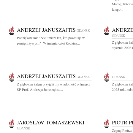
Mamę, Teściową
lutego...
ANDRZEJ JANUSZAJTIS
ANDRZE
GDAŃSK
GDAŃSK
Podziękowanie "Nie umiera ten, kto pozostaje w
Z głębokim ża
pamięci żywych" W imieniu całej Rodziny...
stycznia 2026 r
ANDRZEJ JANUSZAJTIS
GDAŃSK
GDAŃSK
Z głębokim żalem przyjęliśmy wiadomość o śmierci
Z głębokim żal
ŚP Prof. Andrzeja Januszajtisa...
2025 roku odsz
JAROSŁAW TOMASZEWSKI
PIOTR 
GDAŃSK
Żegnaj Piotrze