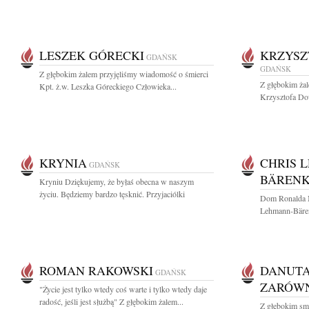
LESZEK GÓRECKI
KRZYSZ
GDAŃSK
GDAŃSK
Z głębokim żalem przyjęliśmy wiadomość o śmierci
Z głębokim ża
Kpt. ż.w. Leszka Góreckiego Człowieka...
Krzysztofa Dow
KRYNIA
CHRIS 
GDAŃSK
BÄREN
Kryniu Dziękujemy, że byłaś obecna w naszym
życiu. Będziemy bardzo tęsknić. Przyjaciólki
Dom Ronalda 
Lehmann-Bärenk
ROMAN RAKOWSKI
DANUTA
GDAŃSK
ZARÓW
"Życie jest tylko wtedy coś warte i tylko wtedy daje
radość, jeśli jest służbą" Z głębokim żalem...
Z głębokim sm