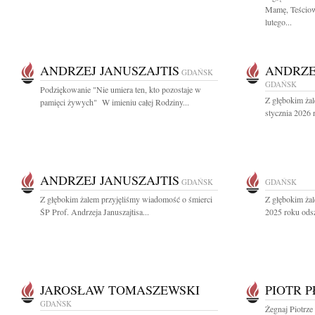
Mamę, Teściową
lutego...
ANDRZEJ JANUSZAJTIS
ANDRZE
GDAŃSK
GDAŃSK
Podziękowanie "Nie umiera ten, kto pozostaje w
Z głębokim ża
pamięci żywych" W imieniu całej Rodziny...
stycznia 2026 r
ANDRZEJ JANUSZAJTIS
GDAŃSK
GDAŃSK
Z głębokim żalem przyjęliśmy wiadomość o śmierci
Z głębokim żal
ŚP Prof. Andrzeja Januszajtisa...
2025 roku odsz
JAROSŁAW TOMASZEWSKI
PIOTR 
GDAŃSK
Żegnaj Piotrze