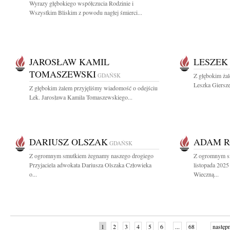
Wyrazy głębokiego współczucia Rodzinie i
Wszystkim Bliskim z powodu nagłej śmierci...
JAROSŁAW KAMIL
LESZEK
TOMASZEWSKI
GDAŃSK
Z głębokim ża
Leszka Giersze
Z głębokim żalem przyjęliśmy wiadomość o odejściu
Lek. Jarosława Kamila Tomaszewskiego...
DARIUSZ OLSZAK
ADAM R
GDAŃSK
Z ogromnym smutkiem żegnamy naszego drogiego
Z ogromnym s
Przyjaciela adwokata Dariusza Olszaka Człowieka
listopada 2025
o...
Wieczną...
1
2
3
4
5
6
...
68
następ