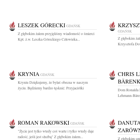
LESZEK GÓRECKI
KRZYSZ
GDAŃSK
GDAŃSK
Z głębokim żalem przyjęliśmy wiadomość o śmierci
Z głębokim ża
Kpt. ż.w. Leszka Góreckiego Człowieka...
Krzysztofa Dow
KRYNIA
CHRIS 
GDAŃSK
BÄREN
Kryniu Dziękujemy, że byłaś obecna w naszym
życiu. Będziemy bardzo tęsknić. Przyjaciólki
Dom Ronalda 
Lehmann-Bärenk
ROMAN RAKOWSKI
DANUTA
GDAŃSK
ZARÓW
"Życie jest tylko wtedy coś warte i tylko wtedy daje
radość, jeśli jest służbą" Z głębokim żalem...
Z głębokim sm