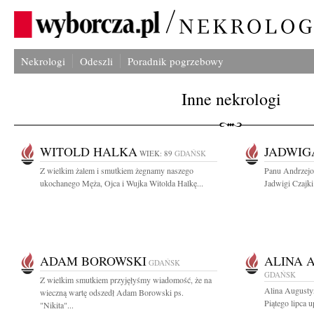
Nekrologi
Odeszli
Poradnik pogrzebowy
Inne nekrologi
WITOLD HALKA
JADWIG
WIEK: 89
GDAŃSK
Z wielkim żalem i smutkiem żegnamy naszego
Panu Andrzejo
ukochanego Męża, Ojca i Wujka Witolda Halkę...
Jadwigi Czajki 
ADAM BOROWSKI
ALINA 
GDAŃSK
GDAŃSK
Z wielkim smutkiem przyjęłyśmy wiadomość, że na
Alina Augusty
wieczną wartę odszedł Adam Borowski ps.
Piątego lipca u
"Nikita"...