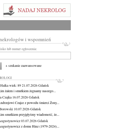
 nekrologów i wspomnień
wisko lub numer ogłoszenia:
+ szukanie zaawansowane
KROLOGI
 Halka
wiek: 89
21.07.2026
Gdańsk
kim żalem i smutkiem żegnamy naszego...
a Czajka
16.07.2026
Gdańsk
ndrzejowi Czajce z powodu śmierci Żony...
Borowski
10.07.2026
Gdańsk
kim smutkiem przyjęłyśmy wiadomość, że...
Augustynowicz
03.07.2026
Gdańsk
Augustynowicz z domu Hinz (1979-2024)...