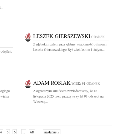
...
LESZEK GIERSZEWSKI
GDAŃSK
Z głębokim żalem przyjęliśmy wiadomość o śmierci
Leszka Gierszewskiego Był wieloletnim i stałym...
 odejściu
ADAM ROSIAK
WIEK: 91
GDAŃSK
ogiego
Z ogromnym smutkiem zawiadamiamy, że 18
owieka
listopada 2025 roku przeżywszy lat 91 odszedł na
Wieczną...
4
5
6
...
68
następne »