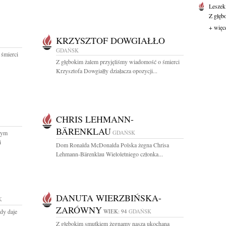
Leszek
Z głęb
+ więc
KRZYSZTOF DOWGIAŁŁO
GDAŃSK
 śmierci
Z głębokim żalem przyjęliśmy wiadomość o śmierci
Krzysztofa Dowgiałły działacza opozycji...
CHRIS LEHMANN-
BÄRENKLAU
zym
GDAŃSK
i
Dom Ronalda McDonalda Polska żegna Chrisa
Lehmann-Bärenklau Wieloletniego członka...
DANUTA WIERZBIŃSKA-
K
ZARÓWNY
edy daje
WIEK: 94
GDAŃSK
Z głębokim smutkiem żegnamy naszą ukochaną