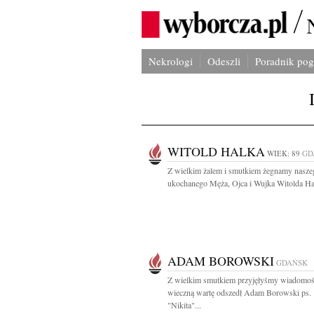
Nekrologi
Odeszli
Poradnik po
WITOLD HALKA
WIEK: 89
GD
Z wielkim żalem i smutkiem żegnamy nasze
ukochanego Męża, Ojca i Wujka Witolda Hal
ADAM BOROWSKI
GDAŃSK
Z wielkim smutkiem przyjęłyśmy wiadomość
wieczną wartę odszedł Adam Borowski ps.
"Nikita"...