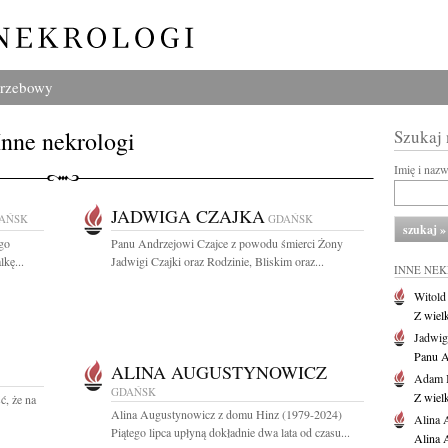
grzebowy
Inne nekrologi
Szukaj
Imię i naz
JADWIGA CZAJKA
AŃSK
GDAŃSK
go
Panu Andrzejowi Czajce z powodu śmierci Żony
kę...
Jadwigi Czajki oraz Rodzinie, Bliskim oraz...
INNE NE
Witold
Z wiel
Jadwig
Panu A
ALINA AUGUSTYNOWICZ
Adam 
GDAŃSK
Z wiel
, że na
Alina Augustynowicz z domu Hinz (1979-2024)
Alina 
Piątego lipca upłyną dokładnie dwa lata od czasu...
Alina 