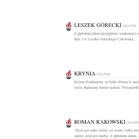
LESZEK GÓRECKI
GDAŃSK
Z głębokim żalem przyjęliśmy wiadomość o
Kpt. ż.w. Leszka Góreckiego Człowieka...
KRYNIA
GDAŃSK
Kryniu Dziękujemy, że byłaś obecna w nas
życiu. Będziemy bardzo tęsknić. Przyjaciólk
ROMAN RAKOWSKI
GDAŃS
"Życie jest tylko wtedy coś warte i tylko wt
radość, jeśli jest służbą" Z głębokim żalem...