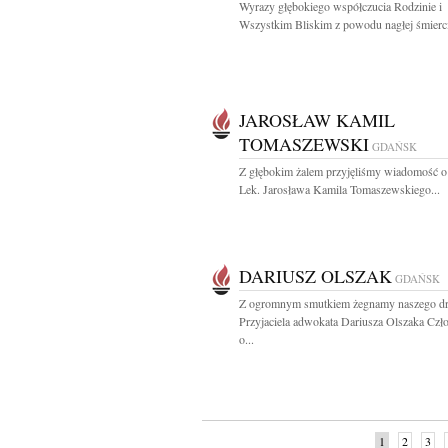
Wyrazy głębokiego współczucia Rodzinie i
Wszystkim Bliskim z powodu nagłej śmierci
JAROSŁAW KAMIL
TOMASZEWSKI
GDAŃSK
Z głębokim żalem przyjęliśmy wiadomość o
Lek. Jarosława Kamila Tomaszewskiego...
DARIUSZ OLSZAK
GDAŃSK
Z ogromnym smutkiem żegnamy naszego dr
Przyjaciela adwokata Dariusza Olszaka Czł
o...
1
2
3