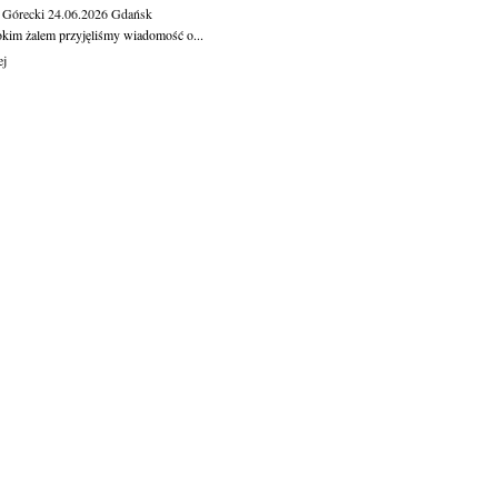
 Górecki
24.06.2026
Gdańsk
okim żalem przyjęliśmy wiadomość o...
ej